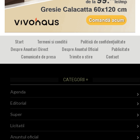
Start
Termeni si conditii
Politică de confidențialitate
Despre Anunturi Direct
Despre Anuntul Oficial
Publicitate
Comunicate de presa
Trimite o stire
Contact
CATEGORII +
Agenda
Editorial
Super
Licitatii
Anuntul oficial