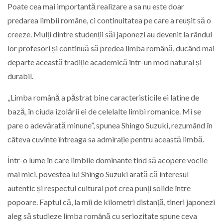
Poate cea mai importantă realizare a sa nu este doar
predarea limbii române, ci continuitatea pe care a reușit să o
creeze. Mulți dintre studenții săi japonezi au devenit la rândul
lor profesori și continuă să predea limba română, ducând mai
departe această tradiție academică într-un mod natural și
durabil.
„Limba română a păstrat bine caracteristicile ei latine de
bază, în ciuda izolării ei de celelalte limbi romanice. Mi se
pare o adevărată minune”, spunea Shingo Suzuki, rezumând în
câteva cuvinte întreaga sa admirație pentru această limbă.
Într-o lume în care limbile dominante tind să acopere vocile
mai mici, povestea lui Shingo Suzuki arată că interesul
autentic și respectul cultural pot crea punți solide între
popoare. Faptul că, la mii de kilometri distanță, tineri japonezi
aleg să studieze limba română cu seriozitate spune ceva