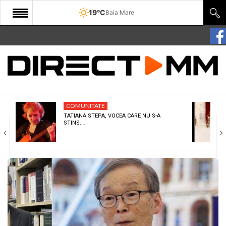
19°C
Baia Mare
START
COMUNITATE
EDITORIAL
COMUNITATE
CULTURA
TATIANA STEPA, VOCEA CARE NU S-A
STINS.…
ECONOMIE
SANATATE
SPORT
SPECIAL
POLITIC