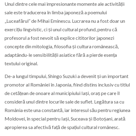
Unul dintre cele mai impresionante momente ale activității
sale este traducerea în limba japoneză a poemului
„Luceafărul” de Mihai Eminescu. Lucrarea nu a fost doar un
exercițiu lingvistic, ci și unul cultural profund, pentru că
profesorul a fost nevoit să explice cititorilor japonezi
concepte din mitologia, filosofia și cultura românească,
adaptându-le sensibilității asiatice fără a pierde esența
textului original.
De-a lungul timpului, Shingo Suzuki a devenit și un important
promotor al României în Japonia, fiind distins inclusiv cu titlul
de cetățean de onoare al municipiului Iași, oraș pe care îl
consideră unul dintre locurile sale de suflet. Legătura sa cu
România este una constantă, iar interesul său pentru regiunea
Moldovei, în special pentru Iași, Suceava și Botoșani, arată
apropierea sa afectivă față de spațiul cultural românesc.