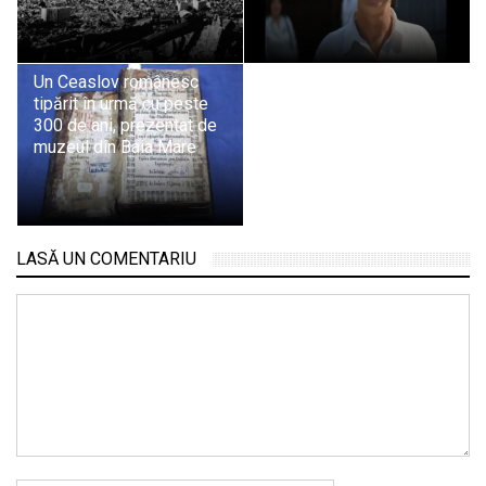
Un Ceaslov românesc
tipărit în urmă cu peste
300 de ani, prezentat de
muzeul din Baia Mare
LASĂ UN COMENTARIU