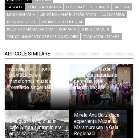
TAGGED:
CULTURA ROMÂNĂ
DIPLOMAȚIE CULTURALĂ
JAPONIA
LIMBA ROMANA
LIMBĂ ROMÂNĂ ÎN STRĂINĂTATE
LUCEAFĂRUL
MIHAI EMINESCU
PATRIMONIU CULTURAL
RELAȚII ROMÂNIA JAPONIA
ROMANIA
SHINGO SUZUKI
TOKYO UNIVERSITY OF FOREIGN STUDIES
TRADUCERI LITERARE
ARTICOLE SIMILARE
6 august 1943, s-a
Poezia românească,
născut Dan Grigore,
premiată la Uzdin.
pianistul care a
Distincții importante
transformat muzica într-o
pentru autorii
formă de sinceritate
maramureșeni
Mirela Ana Barz duce
6 august 1945, ziua în
experiența Muzeului
care lumea a intrat în era
Maramureșan la Gala
atomică
Regională