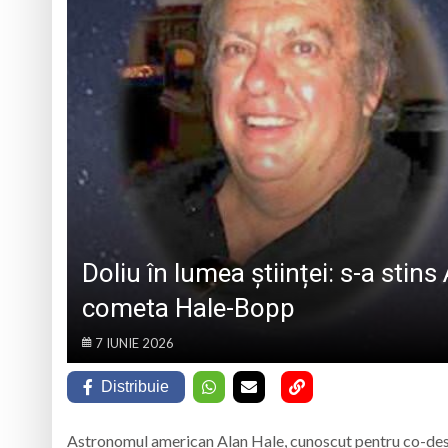
Atelier de lucru man
Ce facem în weeken
„Sprijin pentru sen
Ana Ignat de la Ri
Doliu în lumea științei: s-a sti
cometa Hale-Bopp
7 IUNIE 2026
Distribuie
Astronomul american Alan Hale, cunoscut pentru co-desco