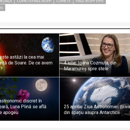
PAȚIALĂ
COMETĂ HALE-BOPP
COMETE
HALE-BOPP 1995
RS
ste astăzi la cea mai
anță de Soare. De ce avem
4 iulie: Ioana Cozmuța, din
ă?
Maramureș spre stele
stronomic discret în
ară, Luna Plină se află
25 aprilie Ziua Astronomiei: privi
e apogeu
din spațiu asupra Antarcticii