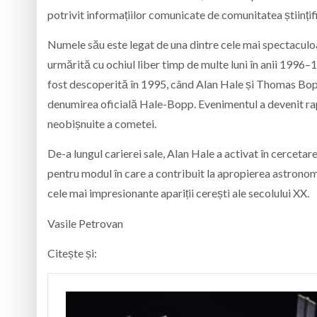
potrivit informațiilor comunicate de comunitatea științif
Numele său este legat de una dintre cele mai spectacul
urmărită cu ochiul liber timp de multe luni în anii 1996
fost descoperită în 1995, când Alan Hale și Thomas Bopp 
denumirea oficială Hale-Bopp. Evenimentul a devenit rapid
neobișnuite a cometei.
De-a lungul carierei sale, Alan Hale a activat în cercetare
pentru modul în care a contribuit la apropierea astronom
cele mai impresionante apariții cerești ale secolului XX.
Vasile Petrovan
Citește și: