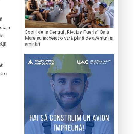
fi
eta a
Copiii de la Centrul „Rivulus Pueris” Baia
la
Mare au încheiat o vară plină de aventuri și
ății
amintiri
at
ntre