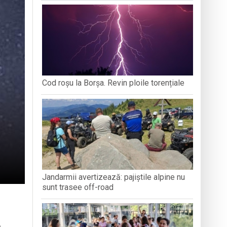
ȚEAN DE ISTORIE ȘI
DEZVOLTĂ ANXIETATE, IAR CEALALTĂ
PERSPECT
ARAMUREȘ
MERGE MAI DEPARTE?
ați propriul talisman „prinzător de vise”
zeul Satului
stnice vulnerabile din Baia Mare
Cod roșu la Borșa. Revin ploile torențiale
 Summer Training 2026
Jandarmii avertizează: pajiștile alpine nu
sunt trasee off-road
,