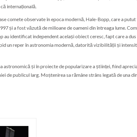
ică internațională.
oase comete observate în epoca modernă, Hale-Bopp, care a putut 
–1997 și a fost văzută de milioane de oameni din întreaga lume. Com
au identificat independent același obiect ceresc, fapt care a dus 
 un reper în astronomia modernă, datorită vizibilității și intensit
a astronomică și în proiecte de popularizare a științei, fiind apreci
iei de publicul larg. Moștenirea sa rămâne strâns legată de una di