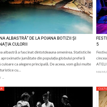
NA ALBASTRĂ” DE LA POIANA BOTIZII ȘI
FEST
NAȚIA CULORII
5
a albastră a fascinat dintotdeauna omenirea. Statisticile
Festiv
 aproximativ jumătate din populația globului preferă
cincea
 culoare ca alegere principală. De aceea, vom găsi multe
ATELIE
 turistice cu…
MAI MU
T →
RA
CULT