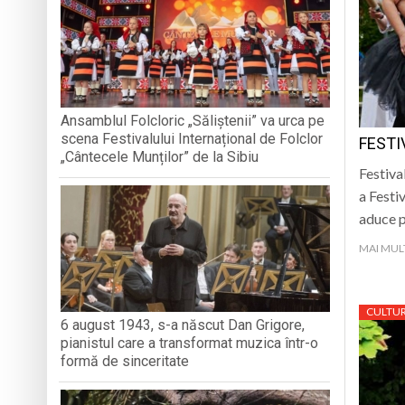
„CÂNTECELE MUNȚILOR” DE LA SIBIU
DE SINCERITATE
Eveniment special 
„Zilele Moiseiului
Biblioteca Municipa
Ansamblul Folcloric „Săliștenii” va urca pe
scena Festivalului Internațional de Folclor
FESTI
Muzeul de Mineralog
„Cântecele Munților” de la Sibiu
Festiva
a Festi
aduce p
MAI MUL
CULTU
6 august 1943, s-a născut Dan Grigore,
pianistul care a transformat muzica într-o
formă de sinceritate