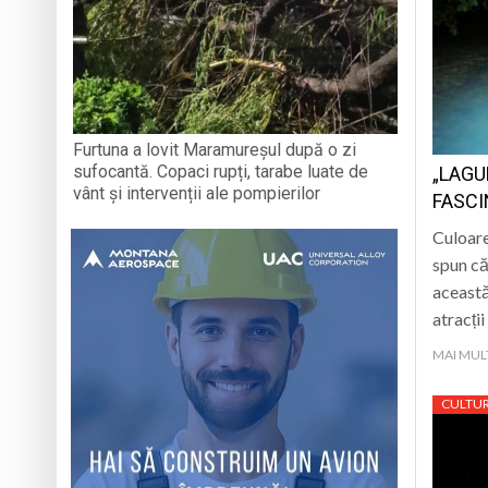
Furtuna a lovit Maramureșul după o zi
sufocantă. Copaci rupți, tarabe luate de
„LAGU
vânt și intervenții ale pompierilor
FASCI
Culoare
spun că
această
atracții
MAI MUL
CULTU