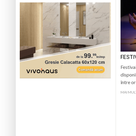
FESTI
Festiva
disponi
între o
MAI MUL