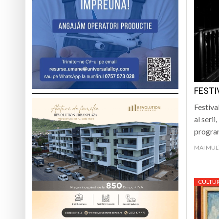
FESTI
Festiva
al seri
program
MAI MUL
CULTU