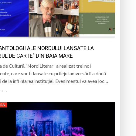
nedoara
a clubului de carte „Legături Literare”
 ANTOLOGII ALE NORDULUI LANSATE LA
rieteniei și diversității culturale
GUL DE CARTE” DIN BAIA MARE
a de Cultură ”Nord Literar” a realizat trei noi
nte, care vor fi lansate cu prilejul aniversării a două
 de la înființarea instituției. Evenimentul va avea loc…
LT →
URA