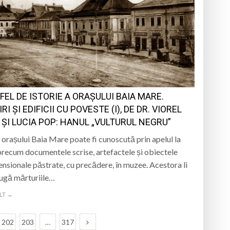
FEL DE ISTORIE A ORAŞULUI BAIA MARE.
RI ȘI EDIFICII CU POVESTE (I), DE DR. VIOREL
 ȘI LUCIA POP: HANUL „VULTURUL NEGRU”
a orașului Baia Mare poate fi cunoscută prin apelul la
precum documentele scrise, artefactele și obiectele
ensionale păstrate, cu precădere, în muzee. Acestora li
ugă mărturiile…
LT →
202
203
…
317