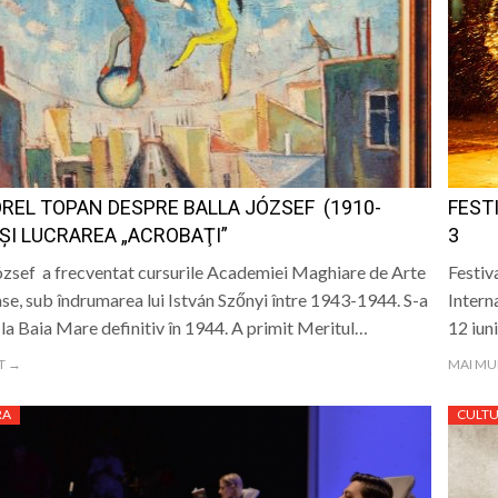
OREL TOPAN DESPRE BALLA JÓZSEF (1910-
FEST
 ȘI LUCRAREA „ACROBAŢI”
3
ózsef a frecventat cursurile Academiei Maghiare de Arte
Festiv
e, sub îndrumarea lui István Szőnyi între 1943-1944. S-a
Intern
t la Baia Mare definitiv în 1944. A primit Meritul…
12 iuni
T →
MAI MU
RA
CULT