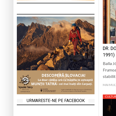
DR. D
1991)
Balla J
Frumoas
stabili
MAI MUL
CULTU
URMARESTE-NE PE FACEBOOK