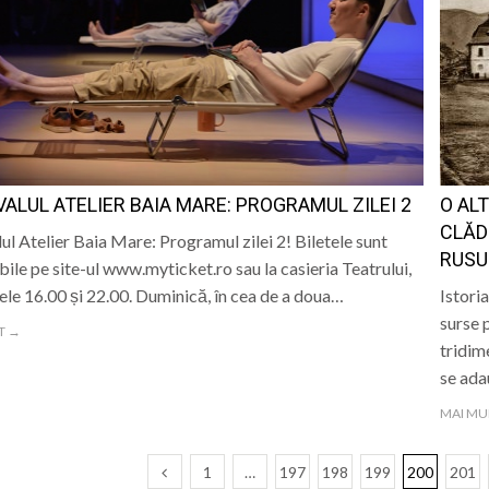
VALUL ATELIER BAIA MARE: PROGRAMUL ZILEI 2
O ALT
CLĂDI
lul Atelier Baia Mare: Programul zilei 2! Biletele sunt
RUSU
bile pe site-ul www.myticket.ro sau la casieria Teatrului,
rele 16.00 și 22.00. Duminică, în cea de a doua…
Istori
surse 
T →
tridim
se ada
MAI MU
1
…
197
198
199
200
201