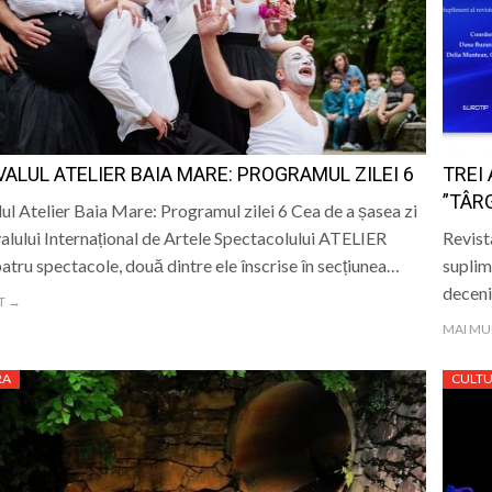
ALE POMPIERILOR
la Baia Mare, la 570 de ani de la moartea lui Iancu de Hu
” se vor desfășura în perioada 14–16 august
lă „Laurențiu Ulici” din Sighet găzduiește o nouă întâlnire 
VALUL ATELIER BAIA MARE: PROGRAMUL ZILEI 6
TREI
ie Baia Mare, gazda unui eveniment internațional dedicat p
”TÂR
lul Atelier Baia Mare: Programul zilei 6 Cea de a șasea zi
valului Internațional de Artele Spectacolului ATELIER
Revist
atru spectacole, două dintre ele înscrise în secțiunea…
suplime
decenii
T →
MAI MU
RA
CULT