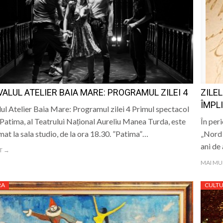
VALUL ATELIER BAIA MARE: PROGRAMUL ZILEI 4
ZILEL
ÎMPLI
lul Atelier Baia Mare: Programul zilei 4 Primul spectacol
i, Patima, al Teatrului Național Aureliu Manea Turda, este
În per
at la sala studio, de la ora 18.30. ”Patima”…
„Nord 
ani de 
T →
MAI MU
RA
CULT