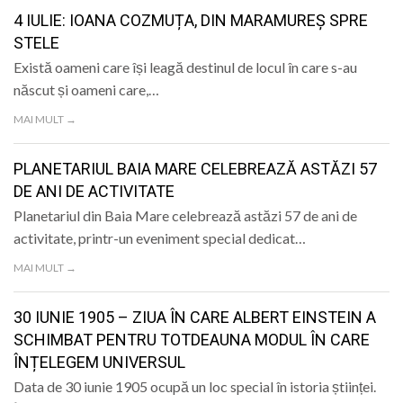
LIFE
4 IULIE: IOANA COZMUȚA, DIN MARAMUREȘ SPRE
STELE
Există oameni care își leagă destinul de locul în care s-au
născut și oameni care,…
MAI MULT →
PLANETARIUL BAIA MARE CELEBREAZĂ ASTĂZI 57
DE ANI DE ACTIVITATE
Planetariul din Baia Mare celebrează astăzi 57 de ani de
activitate, printr-un eveniment special dedicat…
MAI MULT →
30 IUNIE 1905 – ZIUA ÎN CARE ALBERT EINSTEIN A
SCHIMBAT PENTRU TOTDEAUNA MODUL ÎN CARE
ÎNȚELEGEM UNIVERSUL
Data de 30 iunie 1905 ocupă un loc special în istoria științei.