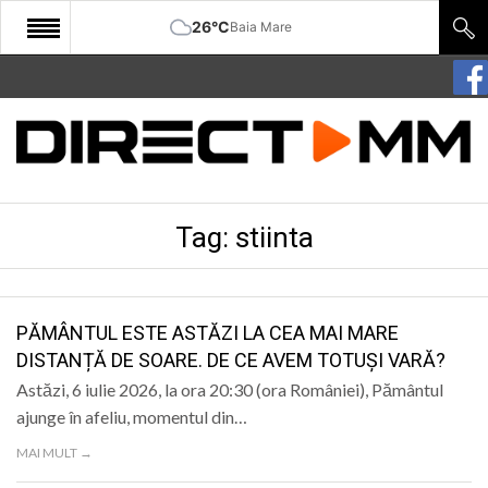
26°C
Baia Mare
START
COMUNITATE
EDITORIAL
Tag:
stiinta
CULTURA
ECONOMIE
SANATATE
PĂMÂNTUL ESTE ASTĂZI LA CEA MAI MARE
DISTANȚĂ DE SOARE. DE CE AVEM TOTUȘI VARĂ?
SPORT
Astăzi, 6 iulie 2026, la ora 20:30 (ora României), Pământul
SPECIAL
ajunge în afeliu, momentul din…
MAI MULT →
POLITIC