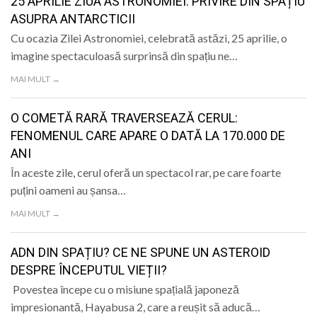
25 APRILIE ZIUA ASTRONOMIEI: PRIVIRE DIN SPAȚIU
ASUPRA ANTARCTICII
Cu ocazia Zilei Astronomiei, celebrată astăzi, 25 aprilie, o
imagine spectaculoasă surprinsă din spațiu ne…
MAI MULT →
O COMETĂ RARĂ TRAVERSEAZĂ CERUL:
FENOMENUL CARE APARE O DATĂ LA 170.000 DE
ANI
În aceste zile, cerul oferă un spectacol rar, pe care foarte
puțini oameni au șansa…
MAI MULT →
ADN DIN SPAȚIU? CE NE SPUNE UN ASTEROID
DESPRE ÎNCEPUTUL VIEȚII?
Povestea începe cu o misiune spațială japoneză
impresionantă, Hayabusa 2, care a reușit să aducă…