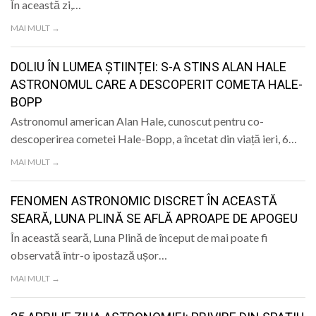
În această zi,…
MAI MULT →
DOLIU ÎN LUMEA ȘTIINȚEI: S-A STINS ALAN HALE
ASTRONOMUL CARE A DESCOPERIT COMETA HALE-
BOPP
Astronomul american Alan Hale, cunoscut pentru co-
descoperirea cometei Hale-Bopp, a încetat din viață ieri, 6…
MAI MULT →
FENOMEN ASTRONOMIC DISCRET ÎN ACEASTĂ
SEARĂ, LUNA PLINĂ SE AFLĂ APROAPE DE APOGEU
În această seară, Luna Plină de început de mai poate fi
observată într-o ipostază ușor…
MAI MULT →