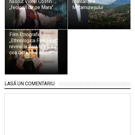
născut Viorel Costin
marcantă a
„feciorul de pe Mara”
Maramureșului
Festivalul Concurs de
Film Etnografic
„Ethnologica Film Fest”
revine la Baia Mare cu
cea de-a III-a ediție
LASĂ UN COMENTARIU