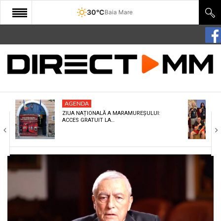
30°C
Baia Mare
START
COMUNITATE
EDITORIAL
AGENDA
CULTURA
ZIUA NAȚIONALĂ A MARAMUREȘULUI:
ACCES GRATUIT LA…
ECONOMIE
SANATATE
SPORT
SPECIAL
POLITIC