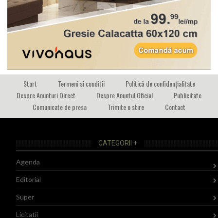
Start
Termeni si conditii
Politică de confidențialitate
Despre Anunturi Direct
Despre Anuntul Oficial
Publicitate
Comunicate de presa
Trimite o stire
Contact
CATEGORII +
Agenda
Editorial
Super
Licitatii