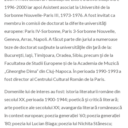
1996-2000 iar apoi Asistent asociat la Université de la
Sorbonne Nouvelle-Paris III, 1973-1976. A fost invitat ca
membru în comisii de doctorat la diferite universităţi
europene: Paris IV-Sorbonne, Paris 3-Sorbonne Nouvelle,
Geneva, Arras, Napoli. A făcut parte din juriul a numeroase
teze de doctorat susţinute la universităţile din ţară de la:
Bucureşti, Iaşi, Timişoara, Oradea, Sibiu, precum şi de la
Facultatea de Studii Europene și de la Academia de Muzică
„Gheorghe Dima“ din Cluj-Napoca. În perioada 1990-1993 a
fost director al Centrului Cultural Român de la Paris.
Domeniile lui de interes au fost: istoria literaturii române din
secolul XX, perioada 1900-1944; poetică şi critică literară;
arte poetice ale secolului XX; avangarda literară românească
în context european; poezia generației ’60; poezia generației
’80; poezia lui Lucian Blaga; poezia lui Nichita Stănescu;