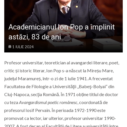
LIFE
Academicianul Ion Pop a împlinit
astăzi, 83 de ani
1 IULIE 2024
Profesor universitar, teoretician al avangardei literare, poet,
critic și istoric literar, Ion Pop s-a născut la Mireșu Mare,
județul Maramureș, într-o zi de 1 iulie 1941. A frecventat
Facultatea de Filologie a Universităţii „Babeş-Bolyai“ din
Cluj-Napoca, secţia Română. În 1971 obține titlul de doctor
cu teza
Avangardismul poetic românesc
, coordonată de
profesorul Iosif Pervain. În perioada 1972-1990 este
promovat ca lector, iar ulterior, profesor universitar 1990-
2007. A fost decan al Facultății de Litere a universității între