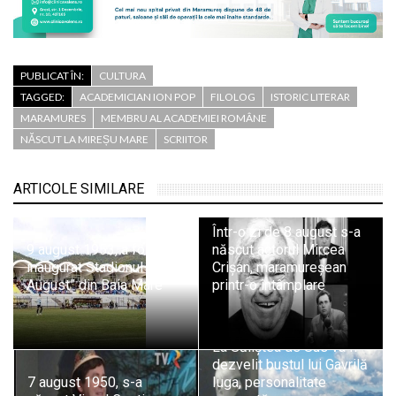
PUBLICAT ÎN:
CULTURA
TAGGED:
ACADEMICIAN ION POP
FILOLOG
ISTORIC LITERAR
MARAMURES
MEMBRU AL ACADEMIEI ROMÂNE
NĂSCUT LA MIREȘU MARE
SCRIITOR
ARTICOLE SIMILARE
Într-o zi de 8 august s-a
9 august 1953, a fost
născut actorul Mircea
inaugurat Stadionul „23
Crișan, maramureșean
August” din Baia Mare
printr-o întâmplare
La Săliștea de Sus va fi
dezvelit bustul lui Gavrilă
7 august 1950, s-a
Iuga, personalitate