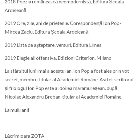
2018 Poezia românească neomodernistă, Editura Școala
Ardeleană
2019 Ore, zile, ani de prietenie. Corespondență Ion Pop-
Mircea Zaciu, Editura Școala Ardeleană
2019 Lista de așteptare, versuri, Editura Limes
2019 Elegie all’offensiva, Edizioni Criterion, Milano
La sfârșitul lunii mai a acestui an, Ion Pop a fost ales prin vot
secret, membru titular al Academiei Române. Astfel, scriitorul
și filologul Ion Pop este al doilea maramureșean, după
Nicolae Alexandru Breban, titular al Academiei Române.
La mulți ani!
Lăcrimioara ZOTA