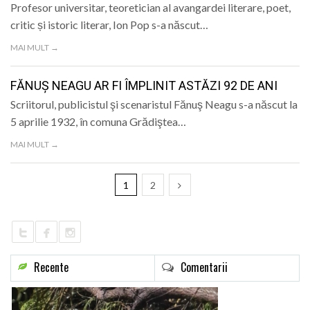
Profesor universitar, teoretician al avangardei literare, poet,
critic și istoric literar, Ion Pop s-a născut…
MAI MULT →
FĂNUȘ NEAGU AR FI ÎMPLINIT ASTĂZI 92 DE ANI
Scriitorul, publicistul şi scenaristul Fănuş Neagu s-a născut la
5 aprilie 1932, în comuna Grădiştea…
MAI MULT →
1
2
Recente
Comentarii