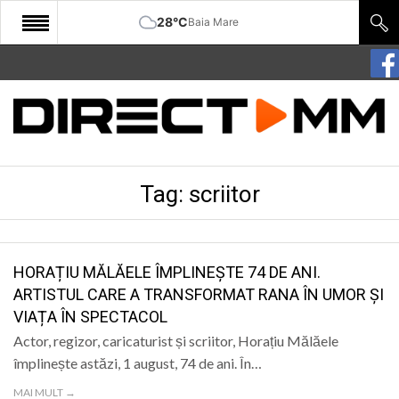
28°C
Baia Mare
START
COMUNITATE
EDITORIAL
Tag:
scriitor
CULTURA
ECONOMIE
SANATATE
HORAȚIU MĂLĂELE ÎMPLINEȘTE 74 DE ANI.
ARTISTUL CARE A TRANSFORMAT RANA ÎN UMOR ȘI
SPORT
VIAȚA ÎN SPECTACOL
SPECIAL
Actor, regizor, caricaturist și scriitor, Horațiu Mălăele
împlinește astăzi, 1 august, 74 de ani. În…
POLITIC
MAI MULT →