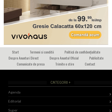
Start
Termeni si conditii
Politică de confidențialitate
Despre Anunturi Direct
Despre Anuntul Oficial
Publicitate
Comunicate de presa
Trimite o stire
Contact
CATEGORII +
Agenda
Editorial
Super