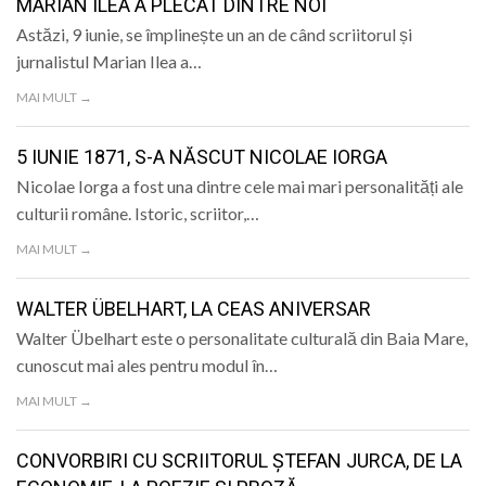
MARIAN ILEA A PLECAT DINTRE NOI
Astăzi, 9 iunie, se împlinește un an de când scriitorul și
jurnalistul Marian Ilea a…
MAI MULT →
5 IUNIE 1871, S-A NĂSCUT NICOLAE IORGA
Nicolae Iorga a fost una dintre cele mai mari personalități ale
culturii române. Istoric, scriitor,…
MAI MULT →
WALTER ÜBELHART, LA CEAS ANIVERSAR
Walter Übelhart este o personalitate culturală din Baia Mare,
cunoscut mai ales pentru modul în…
MAI MULT →
CONVORBIRI CU SCRIITORUL ȘTEFAN JURCA, DE LA