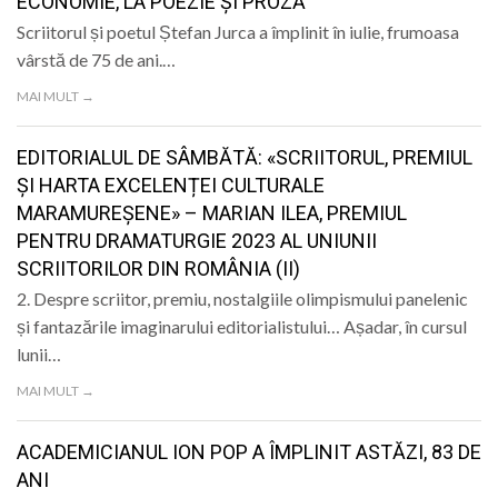
ECONOMIE, LA POEZIE ȘI PROZĂ
Scriitorul și poetul Ștefan Jurca a împlinit în iulie, frumoasa
vârstă de 75 de ani.…
MAI MULT →
EDITORIALUL DE SÂMBĂTĂ: «SCRIITORUL, PREMIUL
ȘI HARTA EXCELENȚEI CULTURALE
MARAMUREȘENE» – MARIAN ILEA, PREMIUL
PENTRU DRAMATURGIE 2023 AL UNIUNII
SCRIITORILOR DIN ROMÂNIA (II)
2. Despre scriitor, premiu, nostalgiile olimpismului panelenic
și fantazările imaginarului editorialistului… Așadar, în cursul
lunii…
MAI MULT →
ACADEMICIANUL ION POP A ÎMPLINIT ASTĂZI, 83 DE
ANI