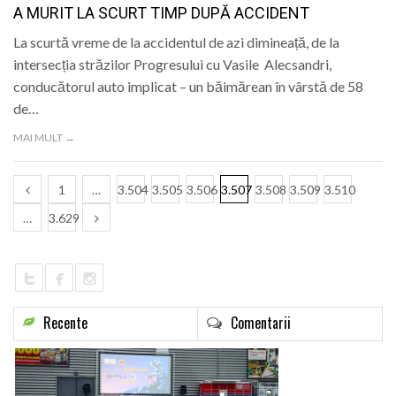
A MURIT LA SCURT TIMP DUPĂ ACCIDENT
La scurtă vreme de la accidentul de azi dimineață, de la
intersecția străzilor Progresului cu Vasile Alecsandri,
conducătorul auto implicat – un băimărean în vârstă de 58
de…
MAI MULT →
1
…
3.504
3.505
3.506
3.507
3.508
3.509
3.510
…
3.629
Recente
Comentarii