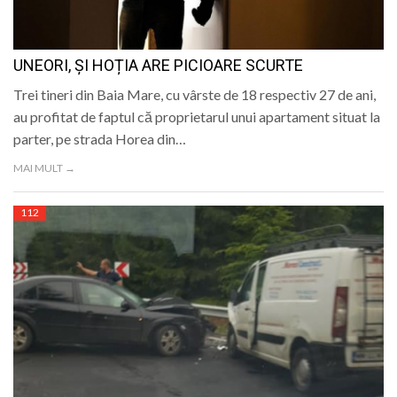
UNEORI, ȘI HOȚIA ARE PICIOARE SCURTE
Trei tineri din Baia Mare, cu vârste de 18 respectiv 27 de ani,
au profitat de faptul că proprietarul unui apartament situat la
parter, pe strada Horea din…
MAI MULT →
112