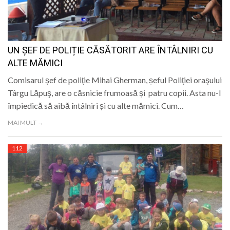
LIFE
UN ȘEF DE POLIȚIE CĂSĂTORIT ARE ÎNTÂLNIRI CU
ALTE MĂMICI
Comisarul şef de poliţie Mihai Gherman, șeful Poliţiei oraşului
Târgu Lăpuş, are o căsnicie frumoasă și patru copii. Asta nu-l
împiedică să aibă întâlniri și cu alte mămici. Cum…
MAI MULT →
112