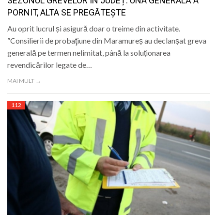
SEZONUL GREVELOR ÎN JUDEȚ: UNA GENERALĂ A
PORNIT, ALTA SE PREGĂTEȘTE
Au oprit lucrul și asigură doar o treime din activitate.
”Consilierii de probaţiune din Maramureș au declanșat greva
generală pe termen nelimitat, până la soluționarea
revendicărilor legate de…
MAI MULT →
112