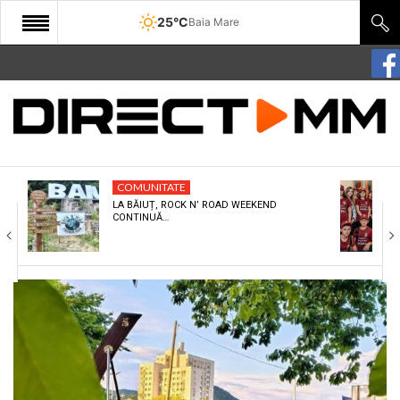
25°C
Baia Mare
START
COMUNITATE
EDITORIAL
COMUNITATE
CULTURA
LA BĂIUȚ, ROCK N’ ROAD WEEKEND
CONTINUĂ…
ECONOMIE
SANATATE
SPORT
SPECIAL
POLITIC