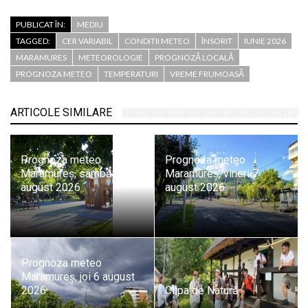
PUBLICAT ÎN:
MEDIU
TAGGED:
CER VARIABIL
CONDITII METEO
ÎNSORIT
IUNIE 2026
MARAMURES
METEOROLOGIE
PROGNOZĂ LOCALĂ
PROGNOZA METEO
TEMPERATURI
VREME FRUMOASĂ
ARTICOLE SIMILARE
Prognoza meteo
Prognoza meteo
Maramureș, sâmbătă 8
Maramureș, vineri 7
august 2026
august 2026
Prognoza meteo
Maramureș, joi 6 august
2026
Clipa de Natură