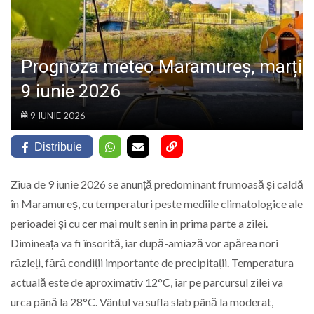
LIFE
Prognoza meteo Maramureș, marți
9 iunie 2026
9 IUNIE 2026
Distribuie
Ziua de 9 iunie 2026 se anunță predominant frumoasă și caldă
în Maramureș, cu temperaturi peste mediile climatologice ale
perioadei și cu cer mai mult senin în prima parte a zilei.
Dimineața va fi însorită, iar după-amiază vor apărea nori
răzleți, fără condiții importante de precipitații. Temperatura
actuală este de aproximativ 12°C, iar pe parcursul zilei va
urca până la 28°C. Vântul va sufla slab până la moderat,