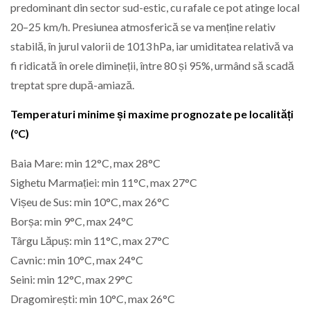
predominant din sector sud-estic, cu rafale ce pot atinge local
20–25 km/h. Presiunea atmosferică se va menține relativ
stabilă, în jurul valorii de 1013 hPa, iar umiditatea relativă va
fi ridicată în orele dimineții, între 80 și 95%, urmând să scadă
treptat spre după-amiază.
Temperaturi minime și maxime prognozate pe localități
(°C)
Baia Mare: min 12°C, max 28°C
Sighetu Marmației: min 11°C, max 27°C
Vișeu de Sus: min 10°C, max 26°C
Borșa: min 9°C, max 24°C
Târgu Lăpuș: min 11°C, max 27°C
Cavnic: min 10°C, max 24°C
Seini: min 12°C, max 29°C
Dragomirești: min 10°C, max 26°C