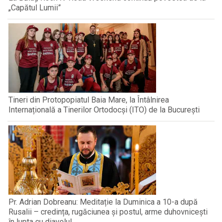
„Capătul Lumii”
Tineri din Protopopiatul Baia Mare, la Întâlnirea
Internațională a Tinerilor Ortodocși (ITO) de la București
Pr. Adrian Dobreanu: Meditație la Duminica a 10-a după
Rusalii – credința, rugăciunea și postul, arme duhovnicești
în lupta cu diavolul