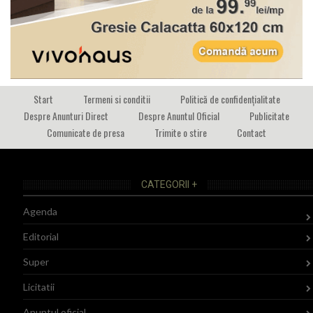
Start
Termeni si conditii
Politică de confidențialitate
Despre Anunturi Direct
Despre Anuntul Oficial
Publicitate
Comunicate de presa
Trimite o stire
Contact
CATEGORII +
Agenda
Editorial
Super
Licitatii
Anuntul oficial