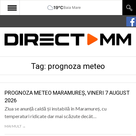
19°C
Baia Mare
START
COMUNITATE
EDITORIAL
Tag:
prognoza meteo
CULTURA
ECONOMIE
SANATATE
PROGNOZA METEO MARAMUREȘ, VINERI 7 AUGUST
2026
SPORT
Ziua se anunță caldă și instabilă în Maramureș, cu
SPECIAL
temperaturi ridicate dar mai scăzute decât…
MAI MULT →
POLITIC