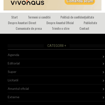
Start
Termeni si conditii
Politică de confidențialitate
Despre Anunturi Direct
Despre Anuntul Oficial
Publicitate
Comunicate de presa
Trimite o stire
Contact
CATEGORII +
Agenda
Editorial
Super
Licitatii
Anuntul oficial
Externe