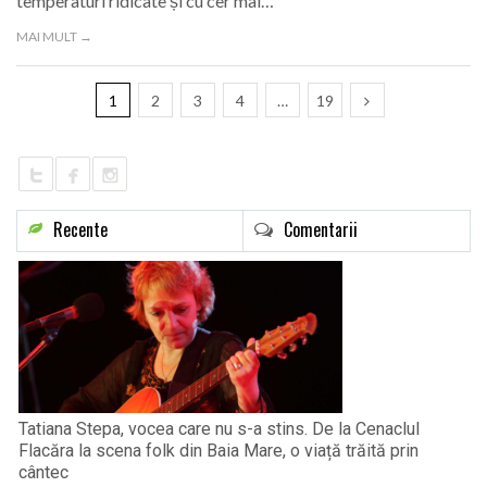
temperaturi ridicate și cu cer mai…
MAI MULT →
1
2
3
4
…
19
Recente
Comentarii
Tatiana Stepa, vocea care nu s-a stins. De la Cenaclul
Flacăra la scena folk din Baia Mare, o viață trăită prin
cântec