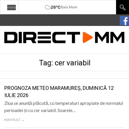
26°C
Baia Mare
START
COMUNITATE
EDITORIAL
Tag:
cer variabil
CULTURA
ECONOMIE
SANATATE
PROGNOZA METEO MARAMUREȘ, DUMINICĂ 12
IULIE 2026
SPORT
Ziua se anunță plăcută, cu temperaturi apropiate de normalul
SPECIAL
perioadei și cu cer variabil. Soarele…
MAI MULT →
POLITIC