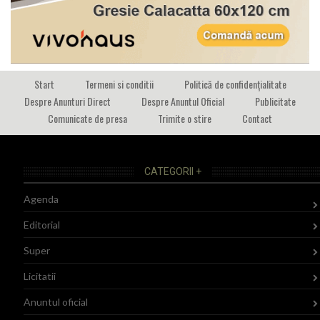
Start
Termeni si conditii
Politică de confidențialitate
Despre Anunturi Direct
Despre Anuntul Oficial
Publicitate
Comunicate de presa
Trimite o stire
Contact
CATEGORII +
Agenda
Editorial
Super
Licitatii
Anuntul oficial