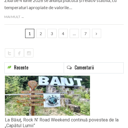
Ziua de 4 iunie 2026 se anunță plăcută și relativ stabilă, cu
temperaturi apropiate de valorile…
MAI MULT →
1
2
3
4
…
7
Recente
Comentarii
La Băiuț, Rock N’ Road Weekend continuă povestea de la
„Capătul Lumii”