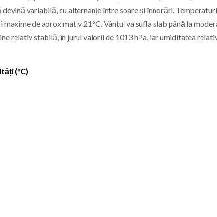
 devină variabilă, cu alternanțe între soare și înnorări. Temperaturi
ori maxime de aproximativ 21°C. Vântul va sufla slab până la modera
relativ stabilă, în jurul valorii de 1013 hPa, iar umiditatea relativ
ăți (°C)