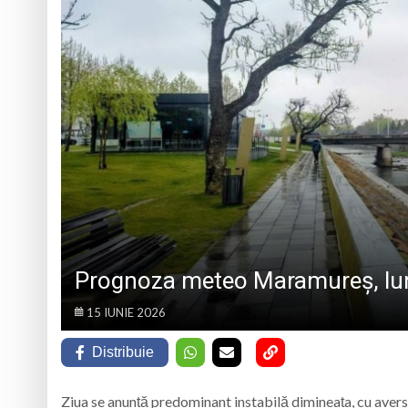
Tatiana Stepa, voce
Într-o zi de 7 augu
Pompierii chemați 
Cod roșu la Borșa. 
Prognoza meteo Maramureș, lun
15 IUNIE 2026
Distribuie
Ziua se anunță predominant instabilă dimineața, cu avers