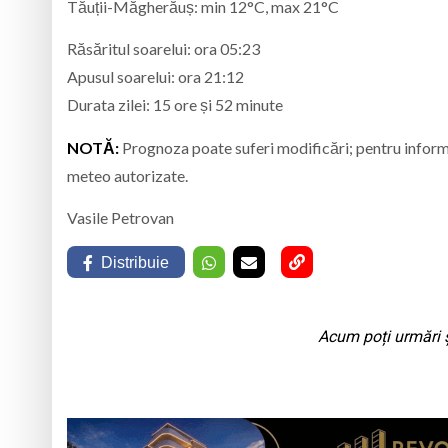
Tăuții-Măgherăuș: min 12°C, max 21°C
Răsăritul soarelui: ora 05:23
Apusul soarelui: ora 21:12
Durata zilei: 15 ore și 52 minute
NOTĂ:
Prognoza poate suferi modificări; pentru informați
meteo autorizate.
Vasile Petrovan
Distribuie
Acum poți urmări ș