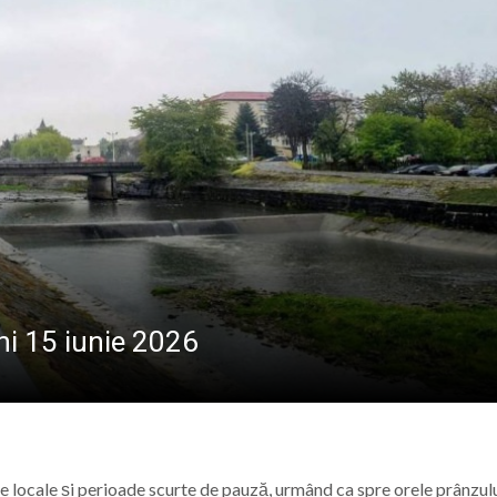
MUZEUL SATULUI
a care nu s-a stins. De la Cenaclul Flacăra la scena folk di
st s-a stins Badea Cârțan, „dacul” care a ajuns pe jos la 
să intervină la Borșa
Revin ploile torențiale
i 15 iunie 2026
e locale și perioade scurte de pauză, urmând ca spre orele prânzul