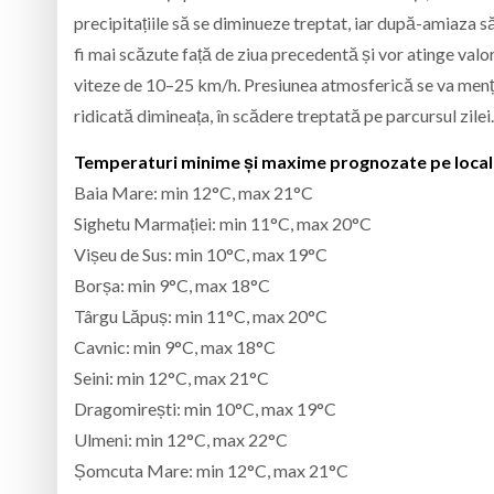
precipitațiile să se diminueze treptat, iar după-amiaza să
fi mai scăzute față de ziua precedentă și vor atinge val
viteze de 10–25 km/h. Presiunea atmosferică se va menține 
ridicată dimineața, în scădere treptată pe parcursul zilei.
Temperaturi minime și maxime prognozate pe localit
Baia Mare: min 12°C, max 21°C
Sighetu Marmației: min 11°C, max 20°C
Vișeu de Sus: min 10°C, max 19°C
Borșa: min 9°C, max 18°C
Târgu Lăpuș: min 11°C, max 20°C
Cavnic: min 9°C, max 18°C
Seini: min 12°C, max 21°C
Dragomirești: min 10°C, max 19°C
Ulmeni: min 12°C, max 22°C
Șomcuta Mare: min 12°C, max 21°C