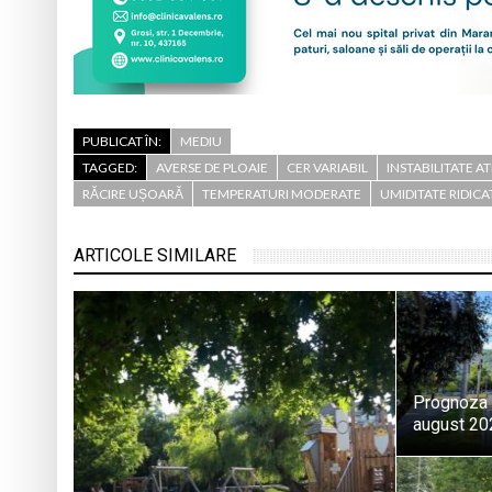
PUBLICAT ÎN:
MEDIU
TAGGED:
AVERSE DE PLOAIE
CER VARIABIL
INSTABILITATE 
RĂCIRE UȘOARĂ
TEMPERATURI MODERATE
UMIDITATE RIDICA
ARTICOLE SIMILARE
Prognoza 
august 20