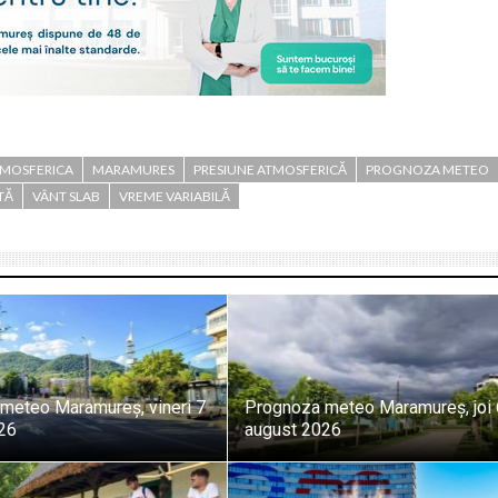
ATMOSFERICA
MARAMURES
PRESIUNE ATMOSFERICĂ
PROGNOZA METEO
TĂ
VÂNT SLAB
VREME VARIABILĂ
meteo Maramureș, vineri 7
Prognoza meteo Maramureș, joi 
26
august 2026