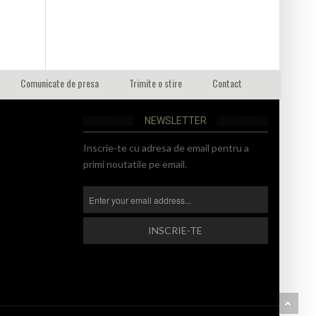
Comunicate de presa
Trimite o stire
Contact
NEWSLETTER
Inscrie-te cu adresa de email pentru a
primi noutatile pe email.
BA