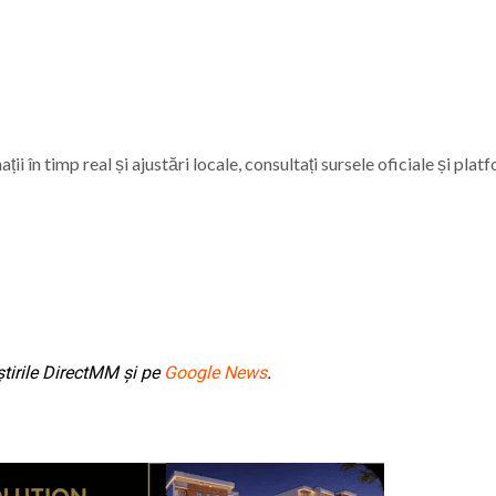
i în timp real și ajustări locale, consultați sursele oficiale și plat
tirile DirectMM și pe
Google News
.