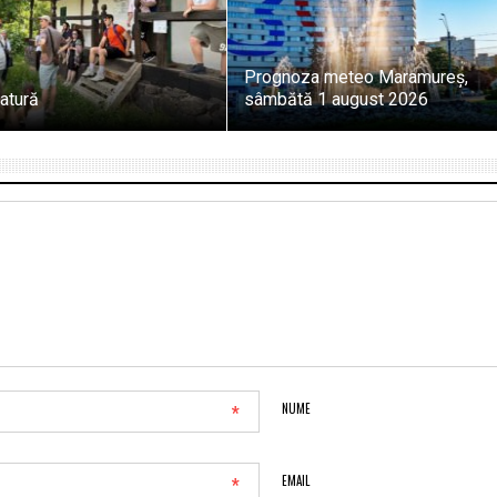
Prognoza meteo Maramureș,
atură
sâmbătă 1 august 2026
*
NUME
*
EMAIL