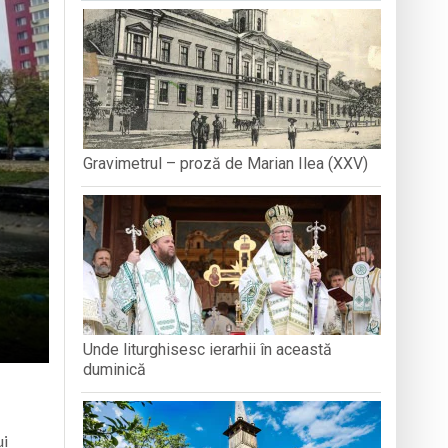
n Baia Mare, o viață trăită prin cântec
Roma
Gravimetrul – proză de Marian Ilea (XXV)
Unde liturghisesc ierarhii în această
duminică
ui