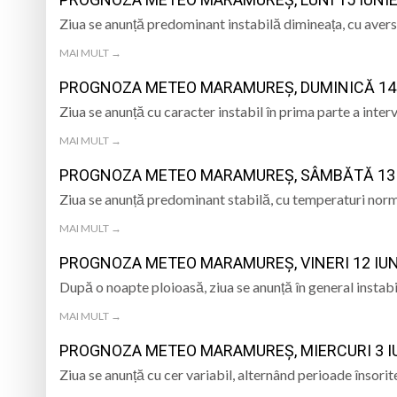
CREDINȚA”
Ziua se anunță predominant instabilă dimineața, cu aver
6 august 1943, s-a
MAI MULT →
Furtuna a lovit Mar
PROGNOZA METEO MARAMUREȘ, DUMINICĂ 14 
Urmează o duminică
Ziua se anunță cu caracter instabil în prima parte a inte
MAI MULT →
Caravana Cloud Reg
PROGNOZA METEO MARAMUREȘ, SÂMBĂTĂ 13 I
Ziua se anunță predominant stabilă, cu temperaturi normal
MAI MULT →
PROGNOZA METEO MARAMUREȘ, VINERI 12 IUN
După o noapte ploioasă, ziua se anunță în general instabi
MAI MULT →
PROGNOZA METEO MARAMUREȘ, MIERCURI 3 IU
Ziua se anunță cu cer variabil, alternând perioade însorit