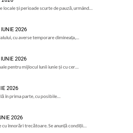
se locale și perioade scurte de pauză, urmând…
 născut Dan Grigore, pianistul care a transformat muzica î
amureșul după o zi sufocantă. Copaci rupți, tarabe luate de
IUNIE 2026
 plină de muzică, dans și sport pe Câmpul Tineretului d
rvalului, cu averse temporare dimineața,…
ional Nord-Vest în Baia Mare: Un pas spre digitalizarea a
UNIE 2026
e pentru mijlocul lunii iunie și cu cer…
IE 2026
lă în prima parte, cu posibile…
NIE 2026
e cu înnorări trecătoare. Se anunță condiții…