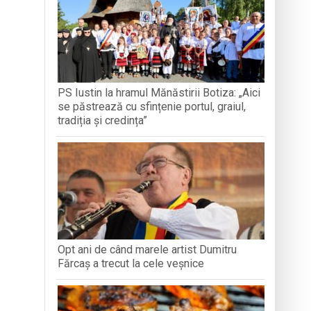
ntr-o formă de sinceritate
 vânt și intervenții ale pompierilor
in Baia Mare
PS Iustin la hramul Mănăstirii Botiza: „Aici
se păstrează cu sfințenie portul, graiul,
dministrației publice
tradiția și credința”
Opt ani de când marele artist Dumitru
Fărcaș a trecut la cele veșnice