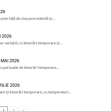
026
căzute față de ziua precedentă și…
 2026
er variabil, cu înnorări temporare și…
MAI 2026
, cu perioade de înnorări temporare…
ILIE 2026
soare și înnorări temporare, cu temperaturi…
1
2