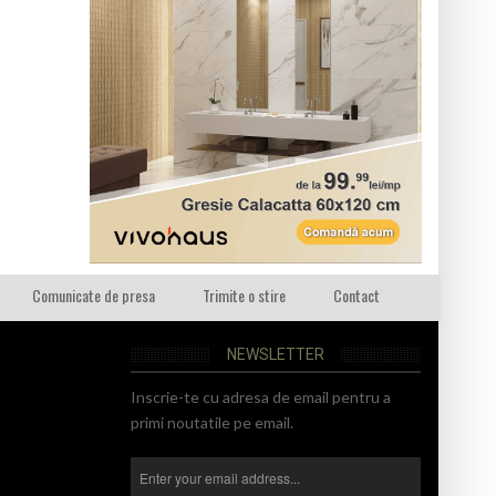
Comunicate de presa
Trimite o stire
Contact
NEWSLETTER
Inscrie-te cu adresa de email pentru a
primi noutatile pe email.