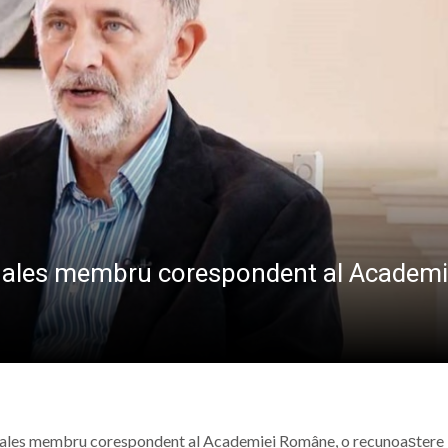
va fi dezvelit bustul lui Gavrilă Iuga, personalitate marc
sericii”: Ediția a IV-a a taberei de vară pentru copii are lo
 de sânge la Spitalul Județean de Urgență „Dr. Constanti
r. Stan Florin, invitat la Școala Părinților din Parohia Dum
ost ales membru corespondent al Academi
fost ales membru corespondent al Academiei Române, o recunoaștere