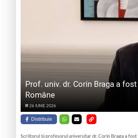
La Săliștea de Sus 
„Vacanță în tinda bi
Campanie de donare
Părintele protopop d
Prof. univ. dr. Corin Braga a f
Române
26 IUNIE 2026
Distribuie
Scriitorul și profesorul universitar dr. Corin Braga a 