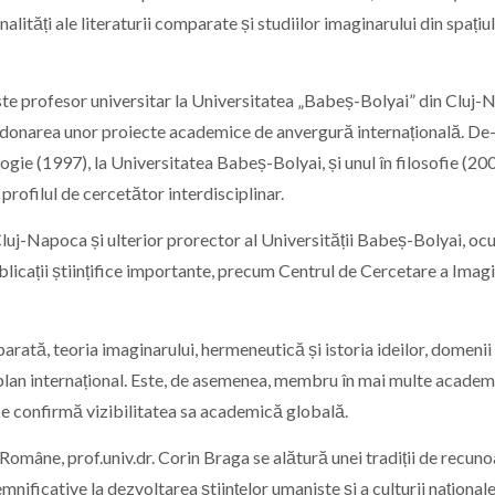
lități ale literaturii comparate și studiilor imaginarului din spațiul
ste profesor universitar la Universitatea „Babeș-Bolyai” din Cluj-
rdonarea unor proiecte academice de anvergură internațională. De
logie (1997), la Universitatea Babeș-Bolyai, și unul în filosofie (200
profilul de cercetător interdisciplinar.
 Cluj-Napoca și ulterior prorector al Universității Babeș-Bolyai, o
blicații științifice importante, precum Centrul de Cercetare a Imagi
parată, teoria imaginarului, hermeneutică și istoria ideilor, domenii
 plan internațional. Este, de asemenea, membru în mai multe academi
 ce confirmă vizibilitatea sa academică globală.
mâne, prof.univ.dr. Corin Braga se alătură unei tradiții de recun
emnificative la dezvoltarea științelor umaniste și a culturii naționale