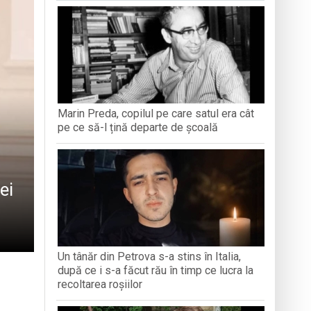
antă a Maramureșului
c la Sighetu Marmației
n Opriș” Baia Mare
Marin Preda, copilul pe care satul era cât
brăvița
pe ce să-l țină departe de școală
ei
Un tânăr din Petrova s-a stins în Italia,
după ce i s-a făcut rău în timp ce lucra la
recoltarea roșiilor