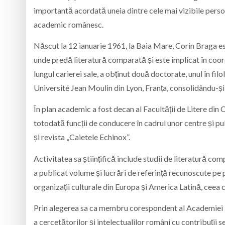
importantă acordată uneia dintre cele mai vizibile persona
academic românesc.
Născut la 12 ianuarie 1961, la Baia Mare, Corin Braga e
unde predă literatură comparată și este implicat în coo
lungul carierei sale, a obținut două doctorate, unul în filo
Université Jean Moulin din Lyon, Franța, consolidându-și 
În plan academic a fost decan al Facultății de Litere din
totodată funcții de conducere în cadrul unor centre și pu
și revista „Caietele Echinox”.
Activitatea sa științifică include studii de literatură com
a publicat volume și lucrări de referință recunoscute pe
organizații culturale din Europa și America Latină, ceea
Prin alegerea sa ca membru corespondent al Academiei Ro
a cercetătorilor și intelectualilor români cu contribuții s