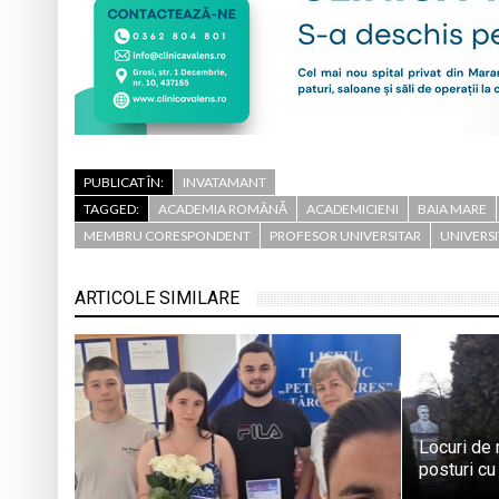
PUBLICAT ÎN:
INVATAMANT
TAGGED:
ACADEMIA ROMÂNĂ
ACADEMICIENI
BAIA MARE
MEMBRU CORESPONDENT
PROFESOR UNIVERSITAR
UNIVERSI
ARTICOLE SIMILARE
Locuri de
posturi cu