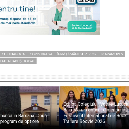
CLUJ NAPOCA
CORIN BRAGA
ÎNVĂȚĂMÂNT SUPERIOR
MARAMURES
TATEA BABEȘ-BOLYAI
Echipa Colegiului „Vasile Lucaci
Baia Mare a obținut o mențiune l
 muncă în Bârsana. Două
Festivalul Internațional de Book
 program de opt ore
Trailere Boovie 2026