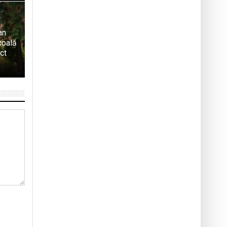
an
coală
ect