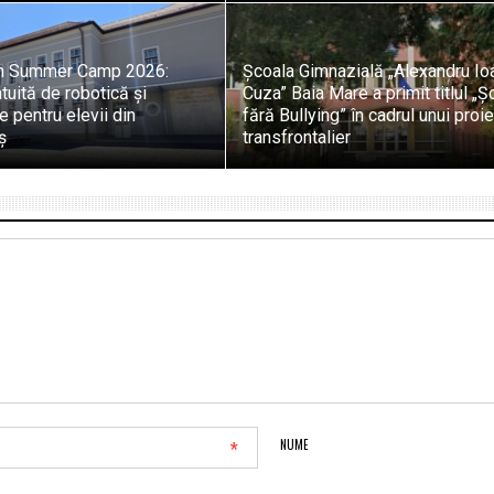
h Summer Camp 2026:
Școala Gimnazială „Alexandru Io
tuită de robotică și
Cuza” Baia Mare a primit titlul „Ș
 pentru elevii din
fără Bullying” în cadrul unui proi
ș
transfrontalier
*
NUME