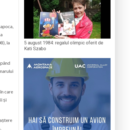
Napoca,
-a
8), la
5 august 1984: regalul olimpic oferit de
Kati Szabo
cupând
narului
 în care
i și
oaștere
.