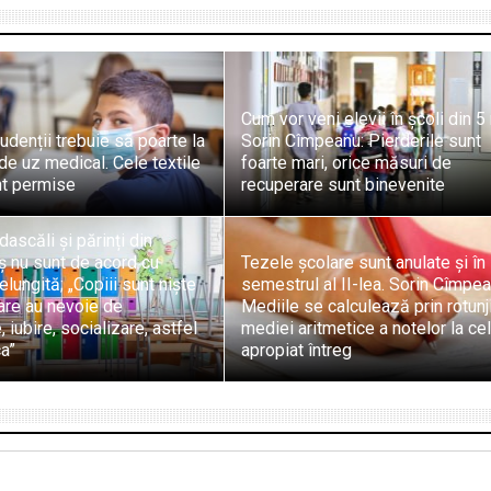
Cum vor veni elevii în școli din 5
tudenții trebuie să poarte la
Sorin Cîmpeanu: Pierderile sunt
de uz medical. Cele textile
foarte mari, orice măsuri de
nt permise
recuperare sunt binevenite
ascăli și părinți din
 nu sunt de acord cu
Tezele școlare sunt anulate și în
elungită; „Copiii sunt niște
semestrul al II-lea. Sorin Cîmpea
are au nevoie de
Mediile se calculează prin rotunj
, iubire, socializare, astfel
mediei aritmetice a notelor la ce
a”
apropiat întreg