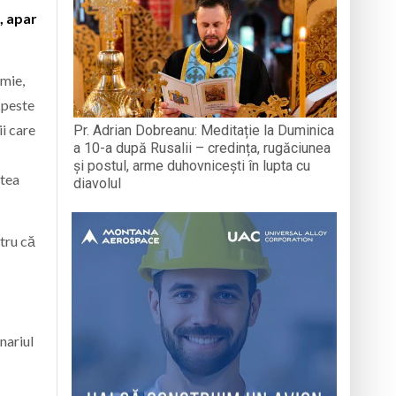
, apar
 mie,
 peste
ii care
Pr. Adrian Dobreanu: Meditație la Duminica
a 10-a după Rusalii – credința, rugăciunea
și postul, arme duhovnicești în lupta cu
utea
diavolul
tru că
nariul