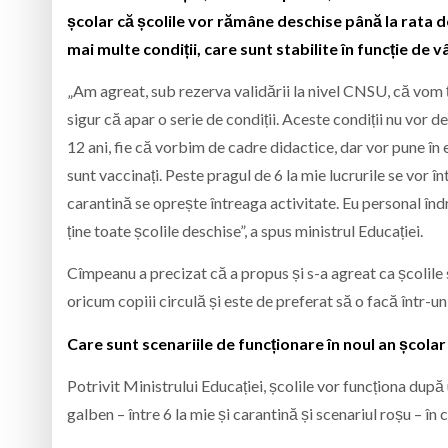
școlar că școlile vor rămâne deschise până la rata de 
mai multe condiții, care sunt stabilite în funcție de vâ
„Am agreat, sub rezerva validării la nivel CNSU, că vom ți
sigur că apar o serie de condiții. Aceste condiții nu vor
12 ani, fie că vorbim de cadre didactice, dar vor pune în 
sunt vaccinați. Peste pragul de 6 la mie lucrurile se vor înt
carantină se oprește întreaga activitate. Eu personal în
ține toate școlile deschise”, a spus ministrul Educației.
Cîmpeanu a precizat că a propus și s-a agreat ca școlile
oricum copiii circulă și este de preferat să o facă într-u
Care sunt scenariile de funcționare în noul an școlar
Potrivit Ministrului Educației, școlile vor funcționa după
galben – între 6 la mie și carantină și scenariul roșu – în 