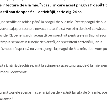
infectare de 6 la mie. În cazul în care acest prag va fi depășit
rstă sau de specificul activității, scrie digi24.ro.
ne școlile deschise până la pragul de 6 la mie. Peste pragul de 6 la
 dezavantaja persoanele nevaccinate, fie că vorbim de elevi cu vârsta
evidență beneficii din această perspectivă pentru elevii și profesor
âmpla separat în funcție de vârstă, de specificul activității, iar la
drăznesc să sper că nu vom ajunge la pragul de 6 la mie, deci vom p
 să rămână deschise până la atingerea acestui prag, de 6 la mie, pen
n mediu controlat.
 următoarele scenarii: scenariul verde – până la rata de 6 la mie, sce
carantină.