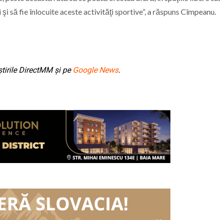
i să fie înlocuite aceste activităţi sportive”, a răspuns Cîmpeanu.
tirile DirectMM și pe
Google News
.