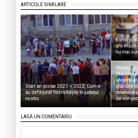
ARTICOLE SIMILARE
Elevii și s
ore măști 
nu mai su
Numeroși d
Maramureș
vacanța pr
Start an școlar 2021 – 2022; Cum s-
plăntuțe c
au defășurat festivitățile în județul
relaționare
nostru
se vor usc
LASĂ UN COMENTARIU