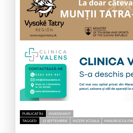
PUBLICAT ÎN:
INVATAMANT
TAGGED:
13 SEPTEMBRIE
INCEPE SCOALA
MASURI SCOLI P