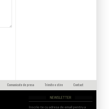
Comunicate de presa
Trimite o stire
Contact
NEWSLETTER
Inscrie-te cu adresa de email pentru a