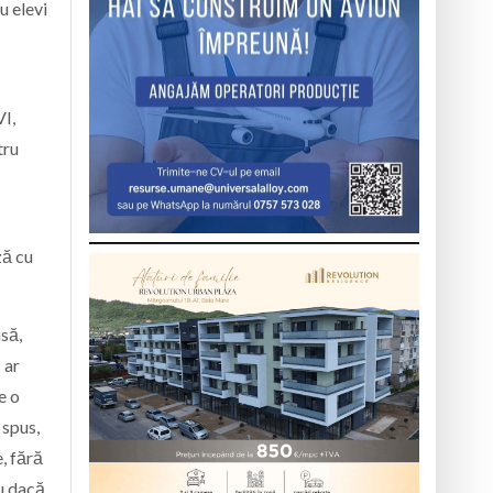
u elevi
VI,
tru
ză cu
asă,
 ar
e o
 spus,
, fără
au dacă