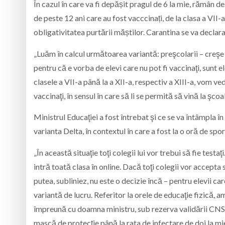
În cazul în care va fi depășit pragul de 6 la mie, rămân de
de peste 12 ani care au fost vacccinați, de la clasa a VII-
obligativitatea purtării măștilor. Carantina se va declara
„Luăm în calcul următoarea variantă: preşcolarii – creşe ş
pentru că e vorba de elevi care nu pot fi vaccinaţi, sunt e
clasele a VII-a până la a XII-a, respectiv a XIII-a, vom 
vaccinaţi, în sensul în care să li se permită să vină la şcoa
Ministrul Educaţiei a fost întrebat şi ce se va întâmpla î
varianta Delta, în contextul în care a fost la o oră de spor
„În această situaţie toţi colegii lui vor trebui să fie testa
intră toată clasa în online. Dacă toţi colegii vor accepta 
putea, subliniez, nu este o decizie încă – pentru elevii ca
variantă de lucru. Referitor la orele de educaţie fizică, 
împreună cu doamna ministru, sub rezerva validării CNSU, 
mască de protecţie până la rata de infectare de doi la mie