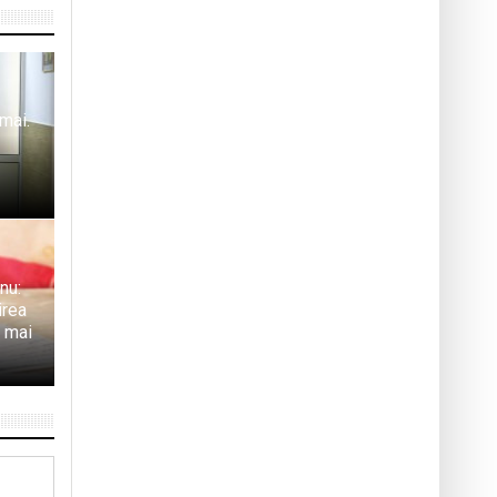
 mai.
nu:
irea
l mai