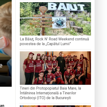
BREB
VOLUNTA
Arhimandritului Sofronie Perța
națională, lansare de carte și momente
La Băiuț, Rock N’ Road Weekend continuă
reni”
povestea de la „Capătul Lumii”
e
Tineri din Protopopiatul Baia Mare, la
Întâlnirea Internațională a Tinerilor
Ortodocși (ITO) de la București
 an