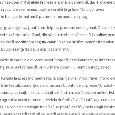
schise doar grădinițele și creșele, până la carantină, dar și clasele c
a în sus. De asemenea, copiii de creșă și grădiniță nu vor avea
 în funcție de mai mulți parametri, nu numai de prag.
i grădiniţe – să poată participa la procesul educaţional. Clasele I-
levi cu vârsta sub 12 ani, din păcate trebuie să treacă în online; pen
vedea dacă modificăm regula valabilă acum şi dăm beneficii elevilor
lă cu prezenţă fizică”, a explicat ministrul.
n cazul în care un elev care poartă mască, este imunizat, se infectea
t şi nu a purtat mască, prin urmare colegii lui sunt contacţi direcţi.
ţi. Regula la acest moment este: la apariţia unei îmbolnăviri într-o cl
să fie testaţi, atunci şcoala ar putea să continue cu prezenţă fizică –
re sunt vaccinaţi, cei nevaccinaţi urmând a trece în sistem online. Est
am agreat la acest moment, decizia definitivă va fi luată, aşa cum am
ca orele de educaţie fizică să se poată desfăşura în spaţii închise
, peste această rată să se poată efectua afară, în spaţiile libere s