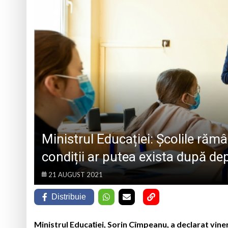
BUCUREȘTI
Medjugorje
Intervenții multiple
Parastas la Mănăsti
Ziua Minerului va f
artistice
DAS Baia Mare caută
Ministrul Educației: Școlile răm
condiții ar putea exista după dep
21 AUGUST 2021
Distribuie
Ministrul Educației, Sorin Cîmpeanu, a declarat vine