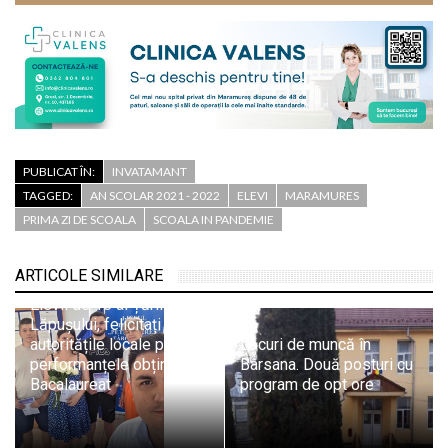
PUBLICAT ÎN:
INVATAMANT
TAGGED:
AN SCOLAR 2021 - 2022
ELEVI
MARAMURES
PRIMA ZI DE SCOALA
SCOALA IN PANDEMIE
ARTICOLE SIMILARE
Elevii de 10 ai Țării
Lăpușului, felicitați de
autoritățile locale pentru
Locuri de muncă în
performanțele obținute la
Bârsana. Două posturi cu
Bacalaureat
program de opt ore
Echipa Colegiului „Vasile