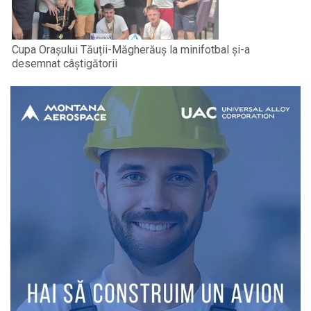
Cupa Orașului Tăuții-Măgherăuș la minifotbal și-a
desemnat câștigătorii