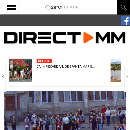
28°C
Baia Mare
START
COMUNITATE
EDITORIAL
RELIGIE
CULTURA
CA ÎN FIECARE AN, DE SFÂNTĂ MĂRIE:…
ECONOMIE
SANATATE
SPORT
SPECIAL
POLITIC