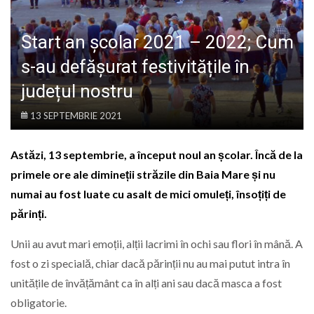
LIFE
Start an școlar 2021 – 2022; Cum
s-au defășurat festivitățile în
județul nostru
13 SEPTEMBRIE 2021
Astăzi, 13 septembrie, a început noul an școlar. Încă de la
primele ore ale dimineții străzile din Baia Mare și nu
numai au fost luate cu asalt de mici omuleți, însoțiți de
părinți.
Unii au avut mari emoții, alții lacrimi în ochi sau flori în mână. A
fost o zi specială, chiar dacă părinții nu au mai putut intra în
unitățile de învățământ ca în alți ani sau dacă masca a fost
obligatorie.