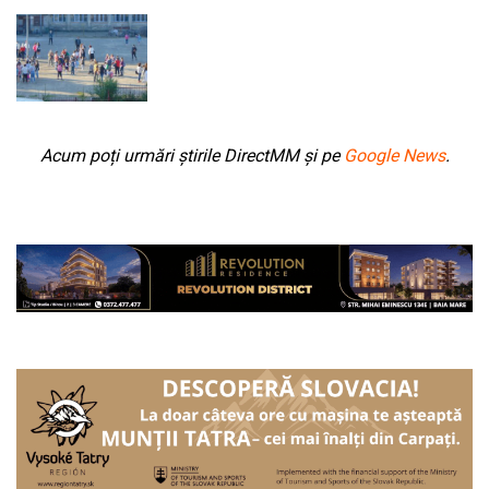
Acum poți urmări știrile DirectMM și pe
Google News
.