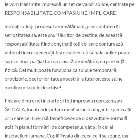
le vom transmite împreună un set de valori solide, centrate pe
RESPONSABILITATE, COMPASIUNE, IMPLICARE.
Stimaţi colegi, procesul de învăţământ, prin calitatea şi
seriozitatea sa, este unul făuritor de destine, de această
responsabilitate fiind conştienţi toţi cei care conturează
viitorul tinerei generaţii. Este evident că școala online poate
suplini doar parțial forma clasică de învățare, cu prezență
fizică. Cel mult, poate funcționa ca soluție temporară,
provizorie, deci prioritatea noastră, a tuturor, este să ne
menținem școlile deschise!
Fiecare dintre noi în parte și toți împreună reprezentăm
ȘCOALA, locul unde putem menține un dialog între generații,
prin care cei tineri să beneficieze de o dezvoltare normală
atât în planul formării de competențe, cât și în cel al
interacțiunii umane. Copiii învață din ceea ce li se spune, dar