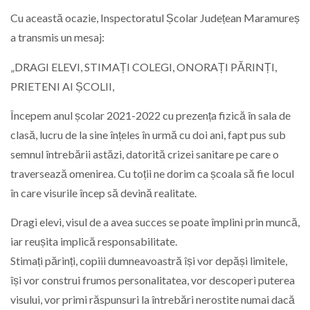
Cu această ocazie, Inspectoratul Școlar Județean Maramureș
a transmis un mesaj:
„DRAGI ELEVI, STIMAȚI COLEGI, ONORAȚI PĂRINȚI,
PRIETENI AI ȘCOLII,
Începem anul școlar 2021-2022 cu prezența fizică în sala de
clasă, lucru de la sine înțeles în urmă cu doi ani, fapt pus sub
semnul întrebării astăzi, datorită crizei sanitare pe care o
traversează omenirea. Cu toții ne dorim ca școala să fie locul
în care visurile încep să devină realitate.
Dragi elevi, visul de a avea succes se poate împlini prin muncă,
iar reușita implică responsabilitate.
Stimați părinți, copiii dumneavoastră își vor depăși limitele,
își vor construi frumos personalitatea, vor descoperi puterea
visului, vor primi răspunsuri la întrebări nerostite numai dacă