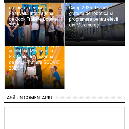
Lucaciu” Baia Mare a
Think-Tech Summer
obținut o mențiune la
Camp 2026: Tabără
Festivalul Internațional
gratuită de robotică și
de Book Trailere Boovie
programare pentru elevii
2026
din Maramureș
Elevii Colegiului „Dragoș
Vodă” Sighetu Marmației
au obținut Mențiune la
Festivalul Internațional
de Book-Trailere BOOVIE
2026
LASĂ UN COMENTARIU