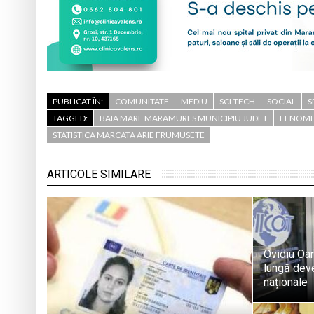
PUBLICAT ÎN:
COMUNITATE
MEDIU
SCI-TECH
SOCIAL
S
TAGGED:
BAIA MARE MARAMURES MUNICIPIU JUDET
FENOMEN
STATISTICA MARCATA ARIE FRUMUSETE
ARTICOLE SIMILARE
Ovidiu Oa
lungă deven
naționale