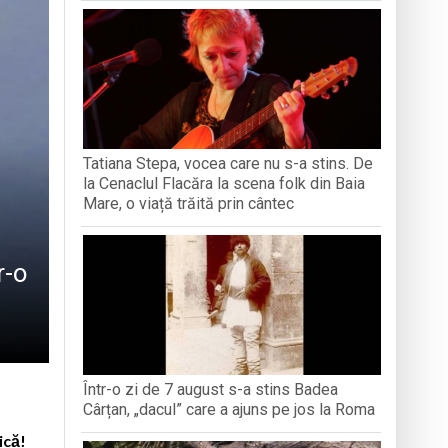
iment dedicat marelui voievod, la
ași stres, iar una dezvoltă anxietate,
opere orașul dintr-o perspectivă diferită
Tatiana Stepa, vocea care nu s-a stins. De
ați propriul talisman „prinzător de vise”
la Cenaclul Flacăra la scena folk din Baia
Mare, o viață trăită prin cântec
r-o
Într-o zi de 7 august s-a stins Badea
Cârțan, „dacul” care a ajuns pe jos la Roma
ică!