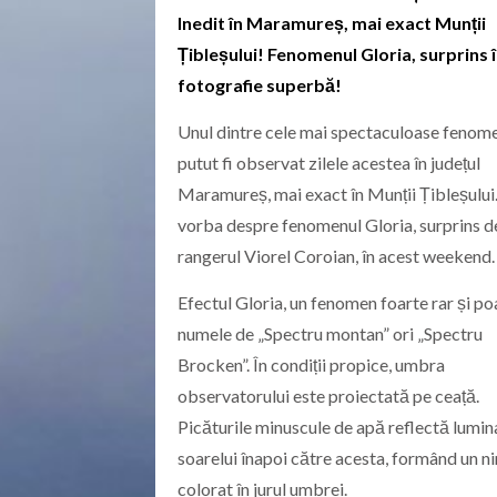
Inedit în Maramureș, mai exact Munții
Țibleșului! Fenomenul Gloria, surprins 
fotografie superbă!
Unul dintre cele mai spectaculoase fenom
putut fi observat zilele acestea în județul
Maramureș, mai exact în Munții Țibleșului.
vorba despre fenomenul Gloria, surprins d
rangerul Viorel Coroian, în acest weekend.
Efectul Gloria, un fenomen foarte rar și po
numele de „Spectru montan” ori „Spectru
Brocken”. În condiții propice, umbra
observatorului este proiectată pe ceață.
Picăturile minuscule de apă reflectă lumin
soarelui înapoi către acesta, formând un 
colorat în jurul umbrei.