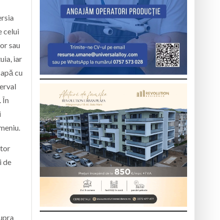
ersia
e celui
or sau
uia, iar
 apă cu
erval
 În
i
omeniu.
ator
i de
supra