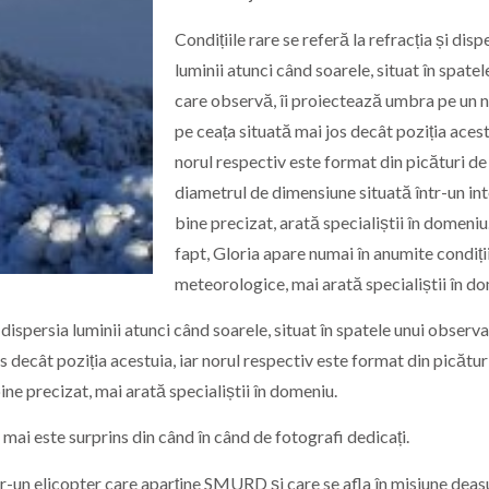
Condițiile rare se referă la refracția și disp
luminii atunci când soarele, situat în spatel
care observă, îi proiectează umbra pe un n
pe ceața situată mai jos decât poziția acest
norul respectiv este format din picături de
diametrul de dimensiune situată într-un int
bine precizat, arată specialiștii în domeniu.
fapt, Gloria apare numai în anumite condiți
meteorologice, mai arată specialiștii în d
dispersia luminii atunci când soarele, situat în spatele unui observ
 decât poziția acestuia, iar norul respectiv este format din picătur
ine precizat, mai arată specialiștii în domeniu.
 mai este surprins din când în când de fotografi dedicați.
r-un elicopter care aparține SMURD și care se afla în misiune dea