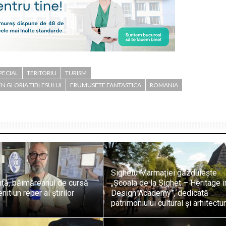
PECIAL
TERITORIU
TURISM
 GLORIA TIBLESULUI
FRUMUSETE FANTASTICA
ROMANIA
Sighetu Marmației găzduiește
nță, băimăreanul de cursă
„Școala de la Sighet – Heritage i
it un reper al știrilor
Design Academy”, dedicată
patrimoniului cultural și arhitectur