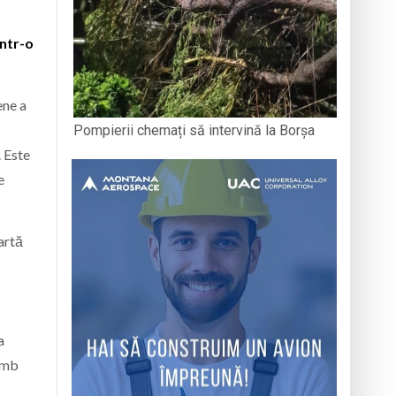
într-o
ene a
Pompierii chemați să intervină la Borșa
 Este
e
artă
a
nimb