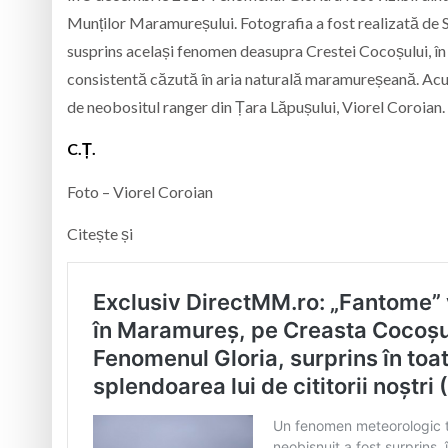
Munților Maramureșului. Fotografia a fost realizată de S
susprins același fenomen deasupra Crestei Cocoșului, în 
consistentă căzută în aria naturală maramureșeană. Acum,
de neobositul ranger din Țara Lăpușului, Viorel Coroian.
C.Ț.
Foto – Viorel Coroian
Citește și