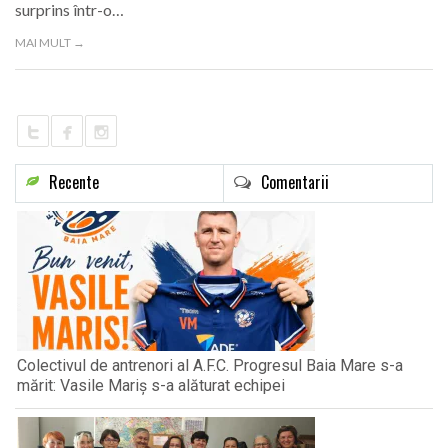
surprins într-o…
LIFE
MAI MULT →
Recente
Comentarii
Colectivul de antrenori al A.F.C. Progresul Baia Mare s-a
mărit: Vasile Mariș s-a alăturat echipei