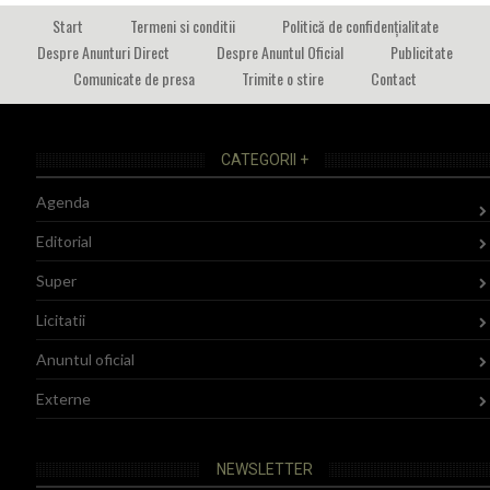
Start
Termeni si conditii
Politică de confidențialitate
Despre Anunturi Direct
Despre Anuntul Oficial
Publicitate
Comunicate de presa
Trimite o stire
Contact
CATEGORII +
Agenda
Editorial
Super
Licitatii
Anuntul oficial
Externe
NEWSLETTER