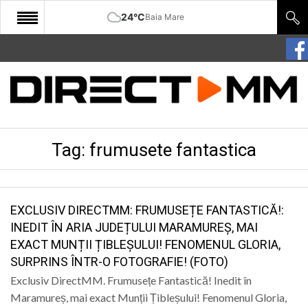
24°C
Baia Mare
START
COMUNITATE
EDITORIAL
Tag:
frumusete fantastica
CULTURA
ECONOMIE
SANATATE
EXCLUSIV DIRECTMM: FRUMUSEȚE FANTASTICĂ!:
INEDIT ÎN ARIA JUDEȚULUI MARAMUREȘ, MAI
SPORT
EXACT MUNȚII ȚIBLEȘULUI! FENOMENUL GLORIA,
SURPRINS ÎNTR-O FOTOGRAFIE! (FOTO)
SPECIAL
Exclusiv DirectMM. Frumusețe Fantastică! Inedit în
POLITIC
Maramureș, mai exact Munții Țibleșului! Fenomenul Gloria,