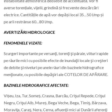
instabilitate atmosferică deosebit de accentuată. Vor fi
averse torențiale, vijelii, grindină și frecvente descărcări
electrice. Cantitățile de apă vor depăși local 35…50 l/mp și
pe arii restrânse 60…80 l/mp.
AVERTIZĂRI HIDROLOGICE
FENOMENELE VIZATE:
Scurgeri importante pe versanţi, torenţi şi pâraie, viituri rapide
pe râurile mici cu posibile efecte de inundaţii locale şi creşteri
de debite şi niveluri pe unele râuri din bazinele hidrografice
menţionate, cu posibile depăşiri ale COTELOR DE APӐRARE.
BAZINELE HIDROGRAFICE AFECTATE:
Vișeu, Iza, Tur, Someș, Crasna, Barcău, Crişul Repede, Crişul
Negru, Crişul Alb, Mureș, Bega Veche, Bega, Timiş, Bârzava,
Moraviţa, Caraş, Nera, Cerna, afluenţii mici ai Dunării aferenţi