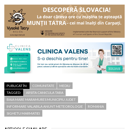
PUBLICAT ÎN:
COMUNITATE
MEDIU
TAGGED:
ARSITA CANICULA TARA
BAIA MARE MARAMURES MUNICIPIU JUDET
INFORMARE VALABILA ANUNT METEOROLOGIE
ROMANIA
SIGHETU MARMATIEI