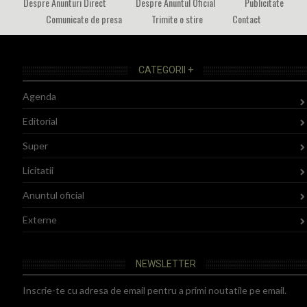
Despre Anunturi Direct
Despre Anuntul Oficial
Publicitate
Comunicate de presa
Trimite o stire
Contact
CATEGORII +
Agenda
Editorial
Super
Licitatii
Anuntul oficial
Externe
NEWSLETTER
Inscrie-te cu adresa de email pentru a primi noutatile pe email.