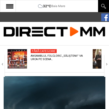
32°C
Baia Mare
START
COMUNITATE
EDITORIAL
FĂRĂ CATEGORIE
CULTURA
ANSAMBLUL FOLCLORIC „SĂLIȘTENII” VA
URCA PE SCENA…
ECONOMIE
SANATATE
SPORT
SPECIAL
POLITIC