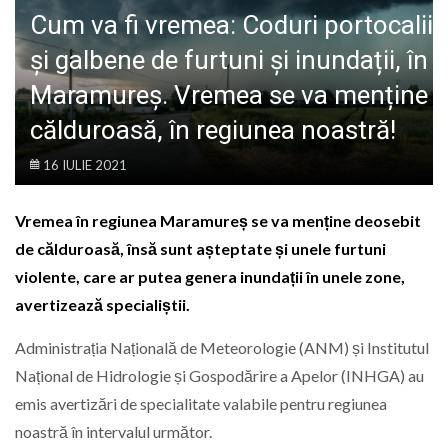
LIFE
Cum va fi vremea: Coduri portocalii
și galbene de furtuni și inundații, în
Maramureș. Vremea se va menține
călduroasă, în regiunea noastră!
16 IULIE 2021
Vremea în regiunea Maramureș se va menține deosebit
de călduroasă, însă sunt așteptate și unele furtuni
violente, care ar putea genera inundații în unele zone,
avertizează specialiștii.
Administrația Națională de Meteorologie (ANM) și Institutul
Național de Hidrologie și Gospodărire a Apelor (INHGA) au
emis avertizări de specialitate valabile pentru regiunea
noastră în intervalul următor.