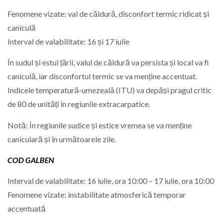
Fenomene vizate: val de căldură, disconfort termic ridicat și
caniculă
Interval de valabilitate: 16 și 17 iulie
În sudul și estul țării, valul de căldură va persista și local va fi
caniculă, iar disconfortul termic se va menține accentuat.
Indicele temperatură-umezeală (ITU) va depăși pragul critic
de 80 de unități în regiunile extracarpatice.
Notă: În regiunile sudice și estice vremea se va menține
caniculară și în următoarele zile.
COD GALBEN
Interval de valabilitate: 16 iulie, ora 10:00 – 17 iulie, ora 10:00
Fenomene vizate: instabilitate atmosferică temporar
accentuată