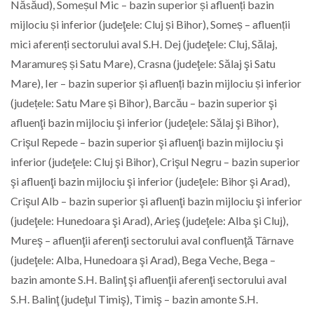
Năsăud), Someșul Mic – bazin superior și afluenți bazin
mijlociu și inferior (judeţele: Cluj și Bihor), Someș – afluenții
mici aferenți sectorului aval S.H. Dej (judeţele: Cluj, Sălaj,
Maramureș și Satu Mare), Crasna (judeţele: Sălaj şi Satu
Mare), Ier – bazin superior și afluenți bazin mijlociu și inferior
(județele: Satu Mare și Bihor), Barcău – bazin superior şi
afluenţi bazin mijlociu şi inferior (judeţele: Sălaj şi Bihor),
Crişul Repede – bazin superior şi afluenţi bazin mijlociu şi
inferior (judeţele: Cluj şi Bihor), Crişul Negru – bazin superior
şi afluenţi bazin mijlociu şi inferior (judeţele: Bihor şi Arad),
Crişul Alb – bazin superior şi afluenţi bazin mijlociu şi inferior
(judeţele: Hunedoara şi Arad), Arieş (judeţele: Alba şi Cluj),
Mureş – afluenţii aferenţi sectorului aval confluenţă Târnave
(judeţele: Alba, Hunedoara şi Arad), Bega Veche, Bega –
bazin amonte S.H. Balinţ şi afluenţii aferenţi sectorului aval
S.H. Balinţ (judeţul Timiş), Timiş – bazin amonte S.H.