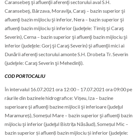
Caransebeş şi afluenţii aferenţi sectorului aval S.H.
Caransebeş, Bârzava, Moraviţa, Caraş – bazin superior şi
afluenţi bazin mijlociu şi inferior, Nera – bazin superior şi
afluenţi bazin mijlociu şi inferior (judeţele: Timiş şi Caraş
Severin), Cerna – bazin superior şi afluenţi bazin mijlociu şi
inferior (judeţele: Gorj şi Caraş Severin) şi afluenţii mici ai
Dunării aferenţi sectorului amonte S.H. Drobeta Tr. Severin
(judeţele: Caraş Severin şi Mehedinţi).
COD PORTOCALIU
În intervalul 16.07.2021 ora 12:00 – 17.07.2021 ora 09:00 pe
râurile din bazinele hidrografice: Vișeu, Iza – bazine
superioare şi afluenţi bazine mijlocii şi inferioare (judeţul
Maramureș), Someșul Mare – bazin superior şi afluenţi bazin
mijlociu şi inferior (judeţul Bistrița Năsăud), Someșul Mic –
bazin superior și afluenți bazin mijlociu și inferior (judeţele: