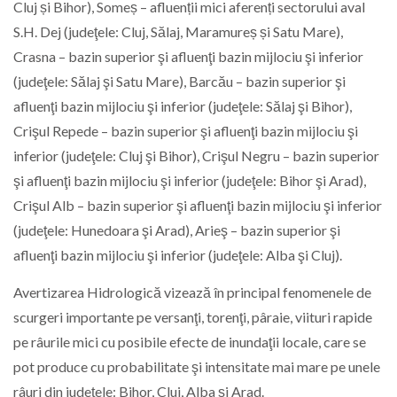
Cluj și Bihor), Someș – afluenții mici aferenți sectorului aval
S.H. Dej (judeţele: Cluj, Sălaj, Maramureș și Satu Mare),
Crasna – bazin superior şi afluenţi bazin mijlociu şi inferior
(judeţele: Sălaj şi Satu Mare), Barcău – bazin superior şi
afluenţi bazin mijlociu şi inferior (judeţele: Sălaj şi Bihor),
Crişul Repede – bazin superior şi afluenţi bazin mijlociu şi
inferior (judeţele: Cluj şi Bihor), Crişul Negru – bazin superior
şi afluenţi bazin mijlociu şi inferior (judeţele: Bihor şi Arad),
Crişul Alb – bazin superior şi afluenţi bazin mijlociu şi inferior
(judeţele: Hunedoara şi Arad), Arieş – bazin superior şi
afluenţi bazin mijlociu şi inferior (judeţele: Alba şi Cluj).
Avertizarea Hidrologică vizează în principal fenomenele de
scurgeri importante pe versanţi, torenţi, pâraie, viituri rapide
pe râurile mici cu posibile efecte de inundaţii locale, care se
pot produce cu probabilitate şi intensitate mai mare pe unele
râuri din judeţele: Bihor, Cluj, Alba şi Arad.