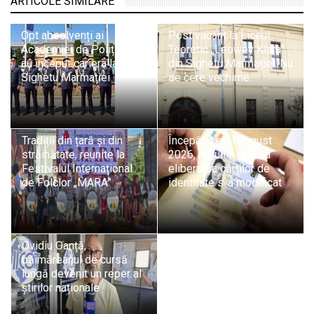
ARTICOLE SIMILARE
Opt absolvenți ai
Post vacant la Liceul
Academiei de Poliție și-
Teoretic „Leowey Klara”
au început cariera la ITPF
din Sighetu Marmației. Nu
Sighetu Marmației
se cere vechime
Tradiții din țară și din
Începând cu 1 august
străinătate, reunite la
2026, regulile privind
Festivalul Internațional
eliberarea cărților de
de Folclor „MARA”
identitate s-a modificat
Ovidiu Oanță,
băimăreanul de cursă
lungă devenit un reper al
știrilor naționale