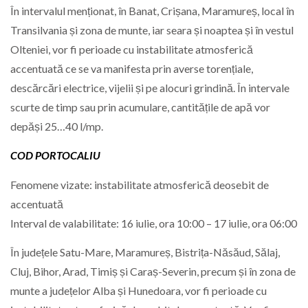
În intervalul menționat, în Banat, Crișana, Maramureș, local în
Transilvania și zona de munte, iar seara și noaptea și în vestul
Olteniei, vor fi perioade cu instabilitate atmosferică
accentuată ce se va manifesta prin averse torențiale,
descărcări electrice, vijelii și pe alocuri grindină. În intervale
scurte de timp sau prin acumulare, cantitățile de apă vor
depăși 25…40 l/mp.
COD PORTOCALIU
Fenomene vizate: instabilitate atmosferică deosebit de
accentuată
Interval de valabilitate: 16 iulie, ora 10:00 – 17 iulie, ora 06:00
În județele Satu-Mare, Maramureș, Bistrița-Năsăud, Sălaj,
Cluj, Bihor, Arad, Timiș și Caraș-Severin, precum și în zona de
munte a județelor Alba și Hunedoara, vor fi perioade cu