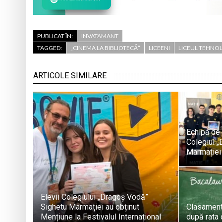
PUBLICAT ÎN:
INVATAMANT
TAGGED:
„CINEMA LA BIBLIOTECĂ”
LICEENI
LICEUL TEHNOL
ARTICOLE SIMILARE
Echipa de 
Colegiul 
Marmației
Elevii Colegiului „Dragoș Vodă”
Sighetu Marmației au obținut
Clasament
Mențiune la Festivalul Internațional
după rata