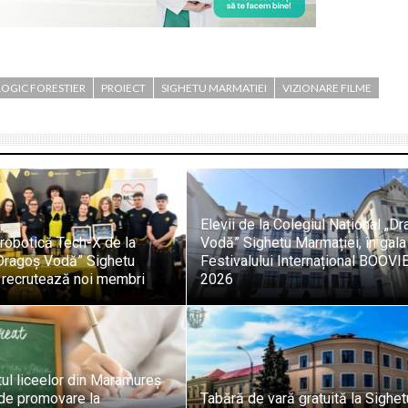
OGIC FORESTIER
PROIECT
SIGHETU MARMATIEI
VIZIONARE FILME
Elevii de la Colegiul Național „D
robotică Tech-X de la
Vodă” Sighetu Marmației, în gala
„Dragoș Vodă” Sighetu
Festivalului Internațional BOOVI
 recrutează noi membri
2026
ul liceelor din Maramureș
 de promovare la
Tabără de vară gratuită la Sighet