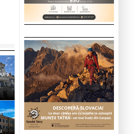
ragoș
E
u