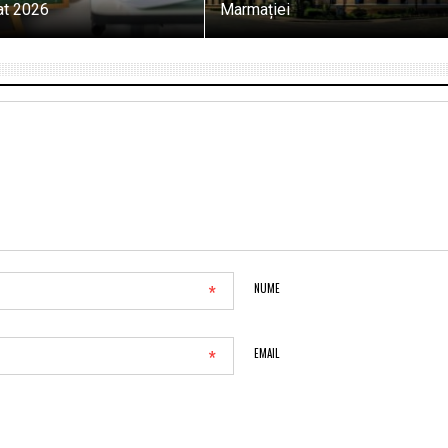
at 2026
Marmației
*
NUME
*
EMAIL