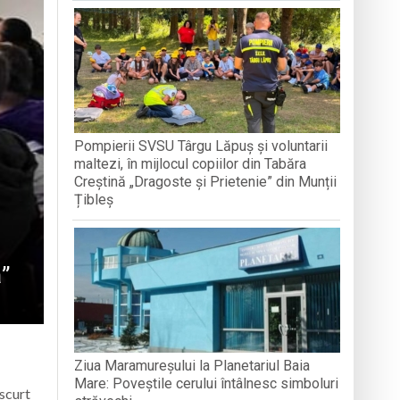
din Baia Mare
d din Târgu Lăpuș
nată
Pompierii SVSU Târgu Lăpuș și voluntarii
maltezi, în mijlocul copiilor din Tabăra
Creștină „Dragoste și Prietenie” din Munții
Țibleș
ă”
Ziua Maramureșului la Planetariul Baia
Mare: Poveștile cerului întâlnesc simboluri
 scurt