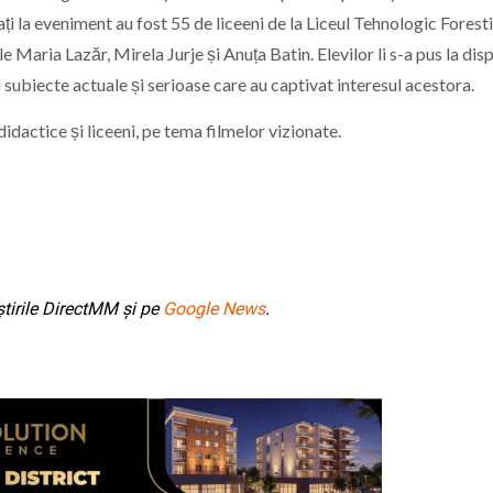
ați la eveniment au fost 55 de liceeni de la Liceul Tehnologic Forest
 Maria Lazăr, Mirela Jurje și Anuța Batin. Elevilor li s-a pus la disp
u subiecte actuale și serioase care au captivat interesul acestora.
didactice și liceeni, pe tema filmelor vizionate.
tirile DirectMM și pe
Google News
.