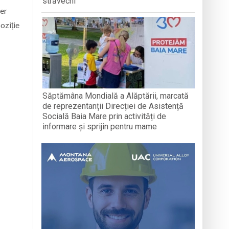
străvechi
ier
oziție
Săptămâna Mondială a Alăptării, marcată
de reprezentanții Direcției de Asistență
Socială Baia Mare prin activități de
informare și sprijin pentru mame