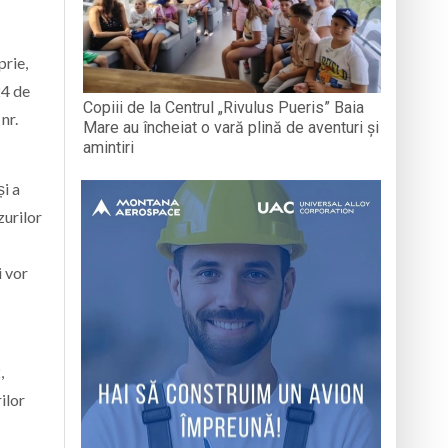
prie,
24 de
Copiii de la Centrul „Rivulus Pueris” Baia
nr.
Mare au încheiat o vară plină de aventuri și
amintiri
și a
zurilor
i vor
,
ilor