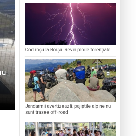
ȚEAN DE ISTORIE ȘI
DEZVOLTĂ ANXIETATE, IAR CEALALTĂ
PERSPECT
ARAMUREȘ
MERGE MAI DEPARTE?
ați propriul talisman „prinzător de vise”
zeul Satului
stnice vulnerabile din Baia Mare
Cod roșu la Borșa. Revin ploile torențiale
 Summer Training 2026
nu
Jandarmii avertizează: pajiștile alpine nu
sunt trasee off-road