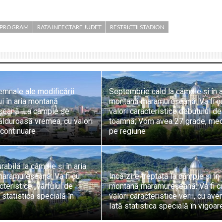
 PROGRAM
RATA INFECTARE JUDET
RESTRICTII STADION
mnale ale modificării
Septembrie cald la câmpie și în a
i în aria montană
montană maramureșeană: Va fi c
eană: La câmpie se
valori caracteristice debutului de
lduroasă vremea, cu valori
toamnă; Vom avea 27 grade, me
 continuare
pe regiune
rabilă la câmpie și în aria
aramureșeană: Va fi cu
Încălzire treptată la câmpie și în 
cteristice „vârfului de
montană maramureșeană: Va fi c
 statistica specială în
valori caracteristice verii, cu ave
Iată statistica specială în vigoar