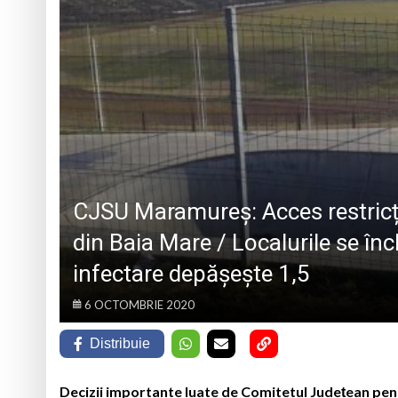
Atelier de lucru man
Ce facem în weeken
„Sprijin pentru sen
Ana Ignat de la Ri
CJSU Maramureș: Acces restricți
din Baia Mare / Localurile se înc
infectare depășește 1,5
6 OCTOMBRIE 2020
Distribuie
Decizii importante luate de Comitetul Județean pent