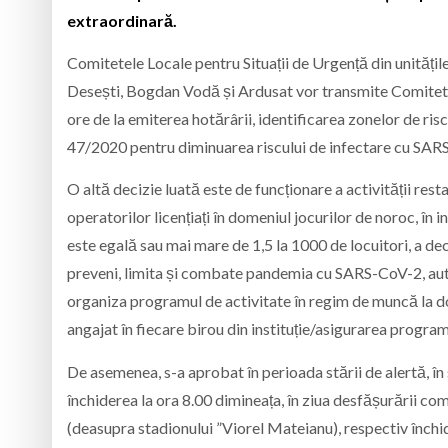
extraordinară.
Comitetele Locale pentru Situații de Urgență din unitățil
Desești, Bogdan Vodă și Ardusat vor transmite Comitetu
ore de la emiterea hotărârii, identificarea zonelor de r
47/2020 pentru diminuarea riscului de infectare cu SARS-C
O altă decizie luată este de funcționare a activității restau
operatorilor licențiați în domeniul jocurilor de noroc, în i
este egală sau mai mare de 1,5 la 1000 de locuitori, a de
preveni, limita și combate pandemia cu SARS-CoV-2, autor
organiza programul de activitate în regim de muncă la do
angajat în fiecare birou din instituție/asigurarea program
De asemenea, s-a aprobat în perioada stării de alertă, în
închiderea la ora 8.00 dimineața, în ziua desfășurării co
(deasupra stadionului ”Viorel Mateianu), respectiv închi