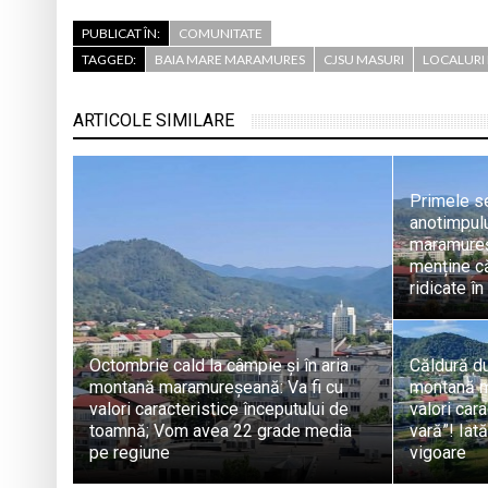
PUBLICAT ÎN:
COMUNITATE
TAGGED:
BAIA MARE MARAMURES
CJSU MASURI
LOCALURI
ARTICOLE SIMILARE
Primele se
anotimpulu
maramureș
menține că
ridicate în
Octombrie cald la câmpie și în aria
Căldură du
montană maramureșeană: Va fi cu
montană m
valori caracteristice începutului de
valori cara
toamnă; Vom avea 22 grade media
vară”! Iată
pe regiune
vigoare