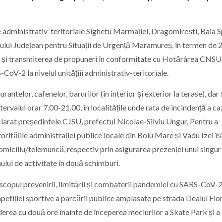
e administrativ-teritoriale Sighetu Marmației, Dragomirești, Baia S
lui Județean pentru Situații de Urgență Maramureș, în termen de 
isc și transmiterea de propuneri în conformitate cu Hotărârea CNSU 
oV-2 la nivelul unitățiii administrativ-teritoriale.
rantelor, cafenelor, barurilor (în interior și exterior la terase), dar 
ntervalul orar 7.00-21.00, în localitățile unde rata de incindență a ca
clarat președintele CJSU, prefectul Nicolae-Silviu Ungur. Pentru a
itățile administrației publice locale din Boiu Mare și Vadu Izei îș
miciliu/telemuncă, respectiv prin asigurarea prezenței unui singur
ului de activitate în două schimburi.
 scopul prevenirii, limitării și combaterii pandemiei cu SARS-CoV-2
mpetiției sportive a parcării publice amplasate pe strada Dealul Flor
derea cu două ore înainte de începerea meciurilor a Skate Park și a