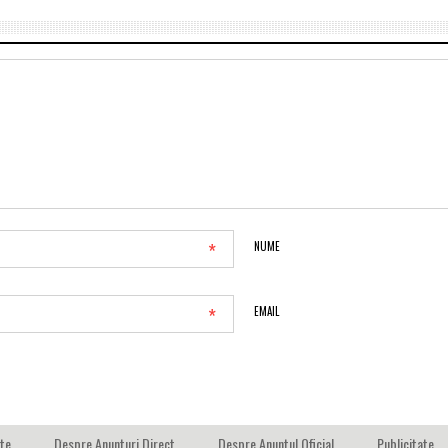
*
NUME
*
EMAIL
ate
Despre Anunturi Direct
Despre Anuntul Oficial
Publicitate