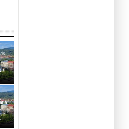
ria
u
dia
aria
u
rse!
e