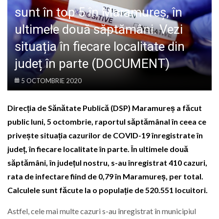
LIFE
sunt în top 5 în Maramureș, în
ultimele două săptămâni. Vezi
situația în fiecare localitate din
județ în parte (DOCUMENT)
5 OCTOMBRIE 2020
Direcția de Sănătate Publică (DSP) Maramureș a făcut
public luni, 5 octombrie, raportul săptămânal în ceea ce
privește situația cazurilor de COVID-19 înregistrate în
județ, în fiecare localitate în parte. În ultimele două
săptămâni, în județul nostru, s-au înregistrat 410 cazuri,
rata de infectare fiind de 0,79 în Maramureș, per total.
Calculele sunt făcute la o populație de 520.551 locuitori.
Astfel, cele mai multe cazuri s-au înregistrat în municipiul