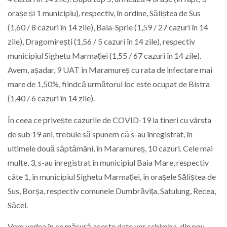
orașe și 1 municipiu), respectiv, în ordine, Săliștea de Sus
(1,60 / 8 cazuri în 14 zile), Baia-Sprie (1,59 / 27 cazuri în 14
zile), Dragomirești (1,56 / 5 cazuri în 14 zile), respectiv
municipiul Sighetu Marmației (1,55 / 67 cazuri în 14 zile).
Avem, așadar, 9 UAT în Maramureș cu rata de infectare mai
mare de 1,50%, fiindcă următorul loc este ocupat de Bistra
(1,40 / 6 cazuri în 14 zile).
În ceea ce privește cazurile de COVID-19 la tineri cu vârsta
de sub 19 ani, trebuie să spunem că s-au înregistrat, în
ultimele două săptămâni, în Maramureș, 10 cazuri. Cele mai
multe, 3, s-au înregistrat în municipiul Baia Mare, respectiv
câte 1, în municipiul Sighetu Marmației, în orașele Săliștea de
Sus, Borșa, respectiv comunele Dumbrăvița, Satulung, Recea,
Săcel.
Vom vedea în ce măsură aceste date vor schimba, din nou,