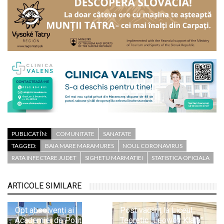
PUBLICAT ÎN:
COMUNITATE
SANATATE
TAGGED:
BAIA MARE MARAMURES
NOUL CORONAVIRUS
RATA INFECTARE JUDET
SIGHETU MARMATIEI
STATISTICA OFICIALA
ARTICOLE SIMILARE
Opt absolvenți ai
Post vacant la Liceul
Academiei de Poliție și-
Teoretic „Leowey Klara”