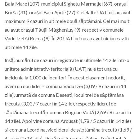
Baia Mare (107), municipiul Sighetu Marmației (67), orașul
Borșa (31), orașul Baia-Sprie (27). Celelalte UAT-uri au avut
maximum 9 cazuri în ultimele două săptămâni. Cel mai mult
au avut orașul Tăuții Măgherăuș (9), respectiv comunele
Vadu Izei și Recea (9). În 20 UAT-uri nu au avut niciun caz în
ultimele 14 zile.
Însă, numărul de cazuri înregistrate în ultimele 14 zile într-o
unitate administrativ-teritorială (UAT) nu e tot una cu
incidența la 1.000 de locuitori. În acest clasament nedorit,
avem un nou lider – comuna Vadu Izei (3,09 / 9 cazuri în 14
zile), urmată de comuna Desești, locul trei de săptămâna
trecută (3,03 / 7 cazuri în 14 zile), respectiv liderul de
săptămâna trecută, comuna Bogdan Vodă (2,69 / 8 cazuri în
14 zile). Apoi vine comuna Ardusat (1,78 / 5 cazuri în 14 zile)
și comuna Leordina, viceliderul de săptămâna trecută (1,69 /
4 cazuri în 14 zile). După top 5, urmează 4 orașe (în fapt, 3