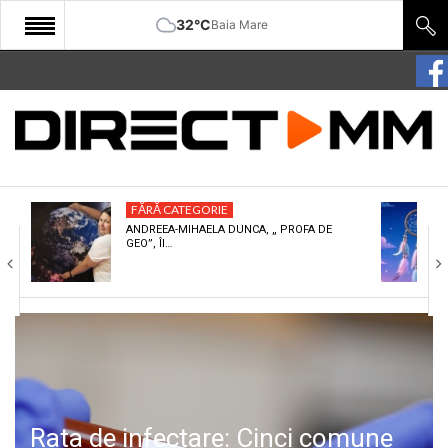
32°C
Baia Mare
START
COMUNITATE
EDITORIAL
FĂRĂ CATEGORIE
CULTURA
ANDREEA-MIHAELA DUNCA, „ PROFA DE
GEO”, ÎI…
ECONOMIE
SANATATE
SPORT
SPECIAL
POLITIC
Rata de infectare: Cinci comune