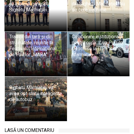
au început cariera la ITPF
din Sighetu Marmației. Nu
Sighetu Marmației
se cere vechime
Tradiții din țară și din
Colaborare instituțională
străinătate, reunite la
pentru copii: Ziua Porților
Festivalul Internațional
Deschise la ITPF Sighetu
de Folclor „MARA”
Marmației
Sighetu Marmației va
avea opt stații inteligente
de autobuz
LASĂ UN COMENTARIU