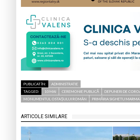
PUBLICAT ÎN:
ADMINISTRATIE
TAGGED:
10 MAI
CEREMONIE PUBLICĂ
DEPUNERI DE CORO
MONUMENTUL OSTAȘULUI ROMÂN
PRIMĂRIA SIGHETU MARMAȚ
ARTICOLE SIMILARE