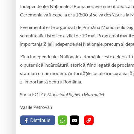
Independenței Naționale a României, eveniment dedicat u
Ceremonia va începe la ora 13:00 și se va desfășura la
M
Evenimentul este organizat de
Primăria Municipiului Si
semnificației istorice a zilei de 10 mai. Programul manife
importanța Zilei Independenței Naționale, precum și depu
Ziua Independenței Naționale a României este celebrată of
o puternică încărcătură istorică, fiind legată de procl
statului român modern. Autoritățile locale îi încurajeaz
zi importantă pentru România.
Sursa FOTO:
Municipiul Sighetu Marmației
Vasile Petrovan
Distribuie