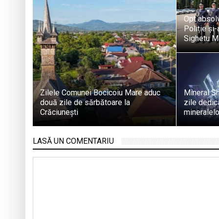
Opt absol
Poliție și
Sighetu M
Zilele Comunei Bocicoiu Mare aduc
Mineral Sh
două zile de sărbătoare la
zile dedica
Crăciunești
mineralelo
LASĂ UN COMENTARIU