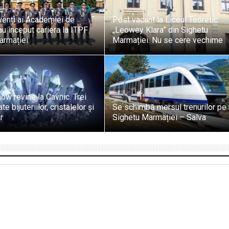
venți ai Academiei de
Post vacant la Liceul Teoretic
-au început cariera la ITPF
„Leowey Klara” din Sighetu
armației
Marmației. Nu se cere vechime
ow revine la Cavnic. Trei
te bijuteriilor, cristalelor și
Se schimbă mersul trenurilor pe 
r
Sighetu Marmației – Salva