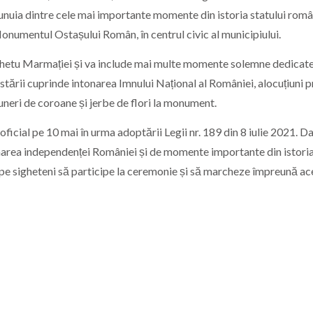
nuia dintre cele mai importante momente din istoria statului româ
onumentul Ostașului Român
, în centrul civic al municipiului.
ghetu Marmației
și va include mai multe momente solemne dedicat
stării cuprinde intonarea Imnului Național al României, alocuțiuni p
neri de coroane și jerbe de flori la monument.
icial pe 10 mai în urma adoptării Legii nr. 189 din 8 iulie 2021. D
amarea independenței României și de momente importante din istori
ă pe sigheteni să participe la ceremonie și să marcheze împreună a