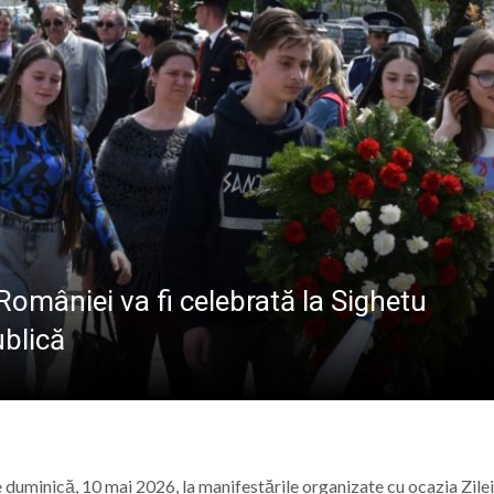
ALE POMPIERILOR
la Baia Mare, la 570 de ani de la moartea lui Iancu de Hu
” se vor desfășura în perioada 14–16 august
lă „Laurențiu Ulici” din Sighet găzduiește o nouă întâlnire 
ie Baia Mare, gazda unui eveniment internațional dedicat p
omâniei va fi celebrată la Sighetu
blică
pe duminică, 10 mai 2026, la manifestările organizate cu ocazia Zilei