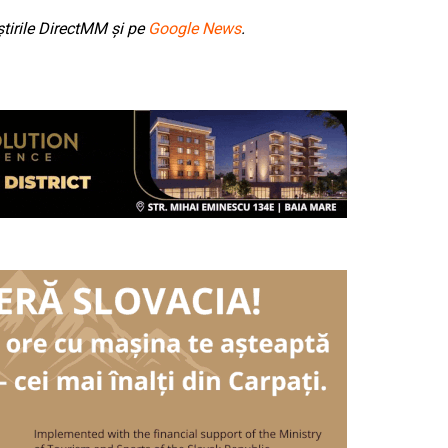
tirile DirectMM și pe
Google News
.