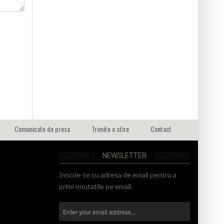
Comunicate de presa
Trimite o stire
Contact
NEWSLETTER
Inscrie-te cu adresa de email pentru a
primi noutatile pe email.