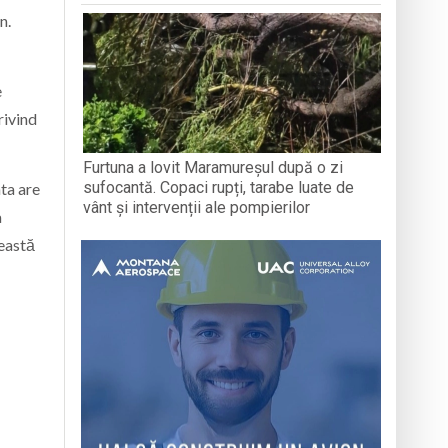
n.
e
rivind
Furtuna a lovit Maramureșul după o zi
sufocantă. Copaci rupți, tarabe luate de
ata are
vânt și intervenții ale pompierilor
a
ceastă