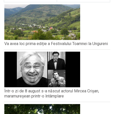
Va avea loc prima ediție a Festivalului Toamnei la Ungureni
Într-o zi de 8 august s-a născut actorul Mircea Crișan,
maramureșean printr-o întâmplare