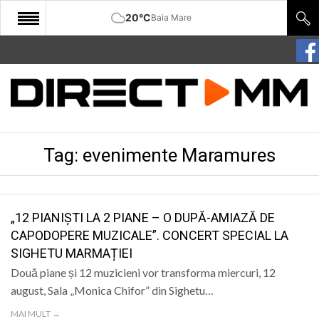
20°C
Baia Mare
START
COMUNITATE
EDITORIAL
Tag:
evenimente Maramures
CULTURA
ECONOMIE
SANATATE
„12 PIANIȘTI LA 2 PIANE – O DUPĂ-AMIAZĂ DE
CAPODOPERE MUZICALE”. CONCERT SPECIAL LA
SPORT
SIGHETU MARMAȚIEI
SPECIAL
Două piane și 12 muzicieni vor transforma miercuri, 12
august, Sala „Monica Chifor” din Sighetu…
POLITIC
MAI MULT →