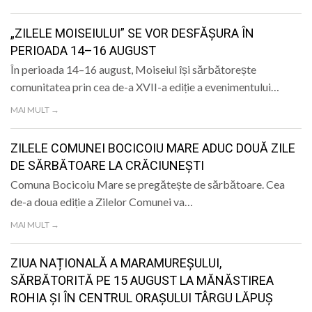
LIFE
„ZILELE MOISEIULUI” SE VOR DESFĂȘURA ÎN
PERIOADA 14–16 AUGUST
În perioada 14–16 august, Moiseiul își sărbătorește
comunitatea prin cea de-a XVII-a ediție a evenimentului…
MAI MULT →
ZILELE COMUNEI BOCICOIU MARE ADUC DOUĂ ZILE
DE SĂRBĂTOARE LA CRĂCIUNEȘTI
Comuna Bocicoiu Mare se pregătește de sărbătoare. Cea
de-a doua ediție a Zilelor Comunei va…
MAI MULT →
ZIUA NAȚIONALĂ A MARAMUREȘULUI,
SĂRBĂTORITĂ PE 15 AUGUST LA MĂNĂSTIREA
ROHIA ȘI ÎN CENTRUL ORAȘULUI TÂRGU LĂPUȘ