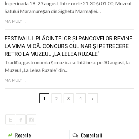
În perioada 19–23 august, între orele 21:30 și 01:00, Muzeul
Satului Maramureșan din Sighetu Marmației…
MAI MULT →
FESTIVALUL PLĂCINTELOR ȘI PANCOVELOR REVINE
LA VIMA MICĂ. CONCURS CULINAR ȘI PETRECERE
RETRO LA MUZEUL „LA LELEA RUZALE”
Tradiția, gastronomia și muzica se întâlnesc pe 30 august, la
Muzeul „La Lelea Ruzale” din…
MAI MULT →
1
2
3
4
Recente
Comentarii