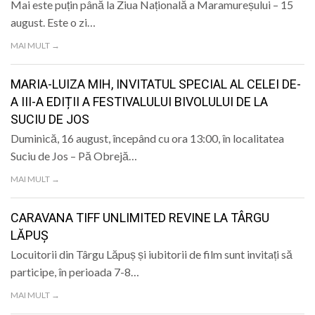
Mai este puțin până la Ziua Națională a Maramureșului – 15
august. Este o zi…
MAI MULT →
MARIA-LUIZA MIH, INVITATUL SPECIAL AL CELEI DE-
A III-A EDIȚII A FESTIVALULUI BIVOLULUI DE LA
SUCIU DE JOS
Duminică, 16 august, începând cu ora 13:00, în localitatea
Suciu de Jos – Pă Obrejă…
MAI MULT →
CARAVANA TIFF UNLIMITED REVINE LA TÂRGU
LĂPUȘ
Locuitorii din Târgu Lăpuș și iubitorii de film sunt invitați să
participe, în perioada 7-8…
MAI MULT →