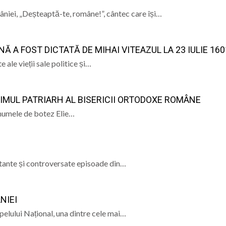
CREDINȚA”
mâniei, „Deșteaptă-te, române!”, cântec care își…
născut Viorel Costin „feciorul de pe Mara”
ramureș, vineri 7 august 2026
 A FOST DICTATĂ DE MIHAI VITEAZUL LA 23 IULIE 160
 „Săliștenii” va urca pe scena Festivalului Internațional d
 ale vieții sale politice și…
 născut Dan Grigore, pianistul care a transformat muzica î
PRIMUL PATRIARH AL BISERICII ORTODOXE ROMÂNE
e numele de botez Elie…
rtante și controversate episoade din…
NIEI
pelului Național, una dintre cele mai…