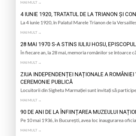
MAI MULT →
4 IUNIE 1920, TRATATUL DE LA TRIANON ȘI CO
La 4 iunie 1920, în Palatul Marele Trianon de la Versaill
MAI MULT →
28 MAI 1970 S-A STINS IULIU HOSU, EPISCOPUL
În fiecare an, la 28 mai, memoria românilor se întoarce c
MAI MULT →
ZIUA INDEPENDENȚEI NAȚIONALE A ROMÂNIEI 
CEREMONIE PUBLICĂ
Locuitorii din Sighetu Marmației sunt invitați să partici
MAI MULT →
90 DE ANI DE LA ÎNFIINȚAREA MUZEULUI NAȚIO
Pe 10 mai 1936, în București, avea loc inaugurarea ofici
MAI MULT →