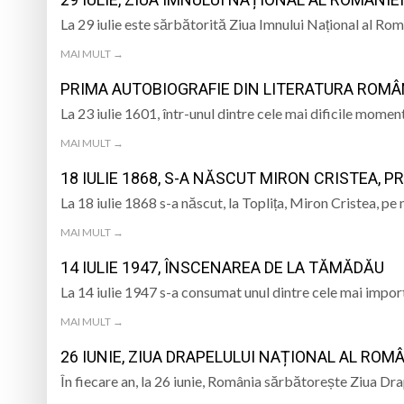
PÂNĂ ÎN 15 SEPTEMBRIE
La 29 iulie este sărbătorită Ziua Imnului Național al Ro
7 august 1950, s-a 
MAI MULT →
Prognoza meteo Ma
PRIMA AUTOBIOGRAFIE DIN LITERATURA ROMÂNĂ
Ansamblul Folcloric
La 23 iulie 1601, într-unul dintre cele mai dificile momente
MAI MULT →
6 august 1943, s-a
18 IULIE 1868, S-A NĂSCUT MIRON CRISTEA, 
La 18 iulie 1868 s-a născut, la Toplița, Miron Cristea, p
MAI MULT →
14 IULIE 1947, ÎNSCENAREA DE LA TĂMĂDĂU
La 14 iulie 1947 s-a consumat unul dintre cele mai impo
MAI MULT →
26 IUNIE, ZIUA DRAPELULUI NAȚIONAL AL ROMÂ
În fiecare an, la 26 iunie, România sărbătorește Ziua Dra