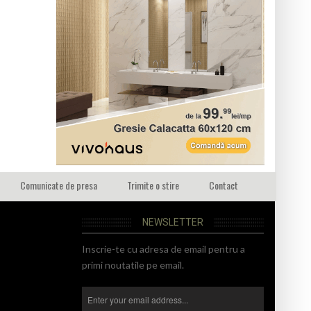
Comunicate de presa
Trimite o stire
Contact
NEWSLETTER
Inscrie-te cu adresa de email pentru a
primi noutatile pe email.