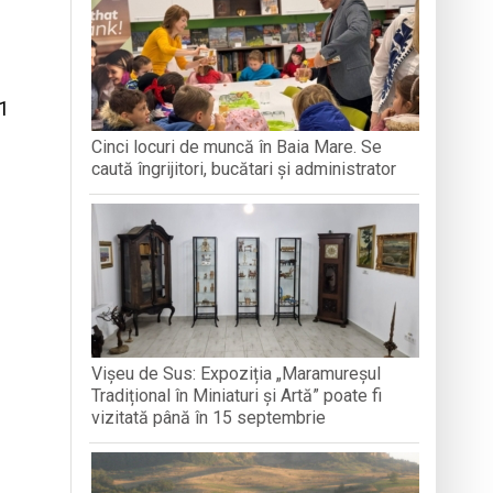
1
e Folclor „Cântecele Munților” de la Sibiu
Cinci locuri de muncă în Baia Mare. Se
caută îngrijitori, bucătari și administrator
ntr-o formă de sinceritate
Vișeu de Sus: Expoziția „Maramureșul
Tradițional în Miniaturi și Artă” poate fi
vizitată până în 15 septembrie