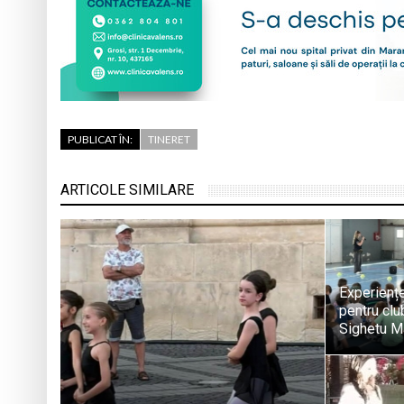
PUBLICAT ÎN:
TINERET
ARTICOLE SIMILARE
Experiențe
pentru clu
Sighetu M