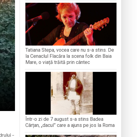
iment dedicat marelui voievod, la
ași stres, iar una dezvoltă anxietate,
opere orașul dintr-o perspectivă diferită
Tatiana Stepa, vocea care nu s-a stins. De
ați propriul talisman „prinzător de vise”
la Cenaclul Flacăra la scena folk din Baia
Mare, o viață trăită prin cântec
Într-o zi de 7 august s-a stins Badea
Cârțan, „dacul” care a ajuns pe jos la Roma
drului –