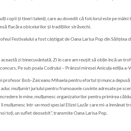
ți copii și tineri talenți, care au dovedit că folclorul este pe mâini
să flacăra obiceiurilor și tradițiilor străvechi.
Trofeul Festivalului a fost câștigat de Oana Larisa Pop din Săliștea d
ceastă zi binecuvântată. Zi în care am reușit să obțin încă un tro
 concurs, Pe sub poala Codrului – Prânzul miresei Anicuța ediția a-V
i profesor Bob-Zaiceanu Mihaela pentru efortul și munca depusă 
 aduc mulțumiri juriului pentru frumoasele cuvinte adresate pe scen
ncredere în mine, mulțumesc organizatorilor pentru primirea căld
să îi mulțumesc într-un mod special Elizei Lazăr care mi-a înmânat tr
oi toți, un suflet deosebit”, transmite Oana Larisa Pop.