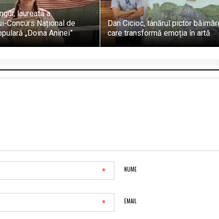
ngur, laureată a
ui-Concurs Național de
Dan Cicioc, tânărul pictor băimă
pulară „Doina Aninei”
care transformă emoția în artă
*
NUME
*
EMAIL