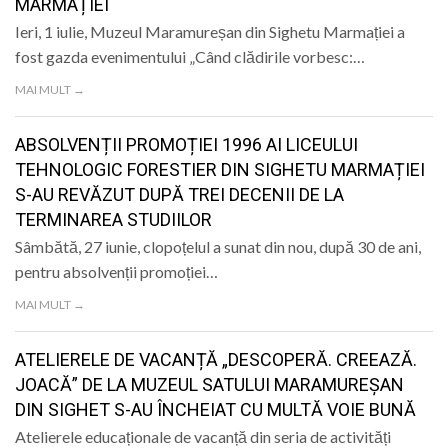
MARMAȚIEI
Ieri, 1 iulie, Muzeul Maramureșan din Sighetu Marmației a
fost gazda evenimentului „Când clădirile vorbesc:…
MAI MULT →
ABSOLVENȚII PROMOȚIEI 1996 AI LICEULUI
TEHNOLOGIC FORESTIER DIN SIGHETU MARMAȚIEI
S-AU REVĂZUT DUPĂ TREI DECENII DE LA
TERMINAREA STUDIILOR
Sâmbătă, 27 iunie, clopoțelul a sunat din nou, după 30 de ani,
pentru absolvenții promoției…
MAI MULT →
ATELIERELE DE VACANȚĂ „DESCOPERĂ. CREEAZĂ.
JOACĂ” DE LA MUZEUL SATULUI MARAMUREȘAN
DIN SIGHET S-AU ÎNCHEIAT CU MULTĂ VOIE BUNĂ
Atelierele educaționale de vacanță din seria de activități