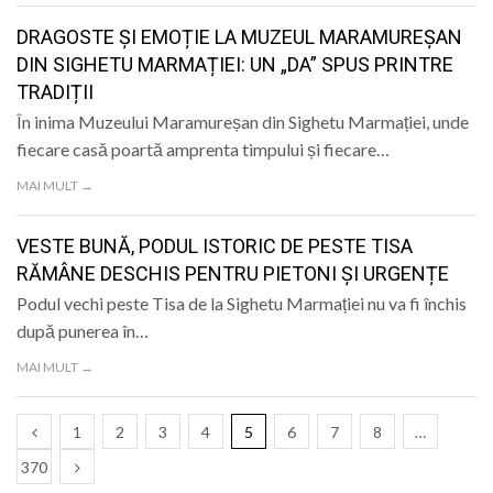
DRAGOSTE ȘI EMOȚIE LA MUZEUL MARAMUREȘAN
DIN SIGHETU MARMAȚIEI: UN „DA” SPUS PRINTRE
TRADIȚII
În inima Muzeului Maramureșan din Sighetu Marmației, unde
fiecare casă poartă amprenta timpului și fiecare…
MAI MULT →
VESTE BUNĂ, PODUL ISTORIC DE PESTE TISA
RĂMÂNE DESCHIS PENTRU PIETONI ȘI URGENȚE
Podul vechi peste Tisa de la Sighetu Marmației nu va fi închis
după punerea în…
MAI MULT →
1
2
3
4
5
6
7
8
…
370