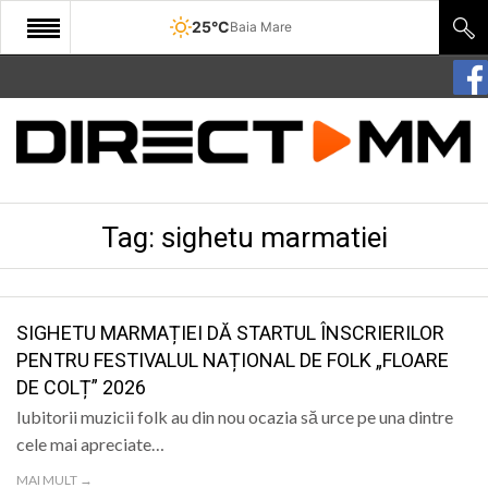
25°C
Baia Mare
START
COMUNITATE
EDITORIAL
Tag:
sighetu marmatiei
CULTURA
ECONOMIE
SANATATE
SIGHETU MARMAȚIEI DĂ STARTUL ÎNSCRIERILOR
PENTRU FESTIVALUL NAȚIONAL DE FOLK „FLOARE
SPORT
DE COLȚ” 2026
SPECIAL
Iubitorii muzicii folk au din nou ocazia să urce pe una dintre
cele mai apreciate…
POLITIC
MAI MULT →