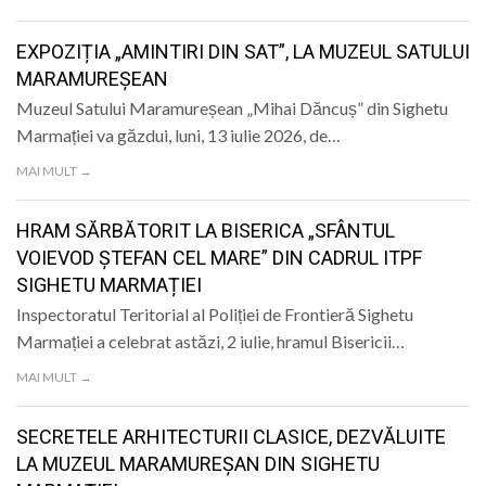
LIFE
EXPOZIȚIA „AMINTIRI DIN SAT”, LA MUZEUL SATULUI
MARAMUREȘEAN
Muzeul Satului Maramureșean „Mihai Dăncuș” din Sighetu
Marmației va găzdui, luni, 13 iulie 2026, de…
MAI MULT →
HRAM SĂRBĂTORIT LA BISERICA „SFÂNTUL
VOIEVOD ȘTEFAN CEL MARE” DIN CADRUL ITPF
SIGHETU MARMAȚIEI
Inspectoratul Teritorial al Poliției de Frontieră Sighetu
Marmației a celebrat astăzi, 2 iulie, hramul Bisericii…
MAI MULT →
SECRETELE ARHITECTURII CLASICE, DEZVĂLUITE
LA MUZEUL MARAMUREȘAN DIN SIGHETU