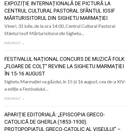
EXPOZIȚIE INTERNAȚIONALĂ DE PICTURĂ LA
CENTRUL CULTURAL PASTORAL SFÂNTUL IOSIF
MĂRTURISITORUL DIN SIGHETU MARMAȚIEI
Vineri, 31 iulie, de la ora 14:00, Centrul Cultural Pastoral
Sfântul Iosif Mărturisitorul din Sighetu…
MAI MULT →
FESTIVALUL NAȚIONAL CONCURS DE MUZICĂ FOLK
„FLOARE DE COLȚ” REVINE LA SIGHETU MARMAȚIEI
ÎN 15-16 AUGUST
Sighetu Marmației va găzdui, în 15 și 16 august, cea de-a XIV-
a ediție a Festivalului…
MAI MULT →
APARIȚIE EDITORIALĂ: „EPISCOPIA GRECO-
CATOLICĂ DE GHERLA (1853-1930).
PROTOPOPIATUL GRECO-CATOLIC AL VIȘEULUI” –