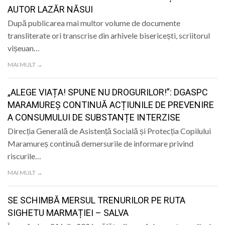
AUTOR LAZĂR NĂSUI
După publicarea mai multor volume de documente
transliterate ori transcrise din arhivele bisericești, scriitorul
vișeuan…
MAI MULT →
„ALEGE VIAȚA! SPUNE NU DROGURILOR!”: DGASPC
MARAMUREȘ CONTINUĂ ACȚIUNILE DE PREVENIRE
A CONSUMULUI DE SUBSTANȚE INTERZISE
Direcția Generală de Asistență Socială și Protecția Copilului
Maramureș continuă demersurile de informare privind
riscurile…
MAI MULT →
SE SCHIMBĂ MERSUL TRENURILOR PE RUTA
SIGHETU MARMAȚIEI – SALVA