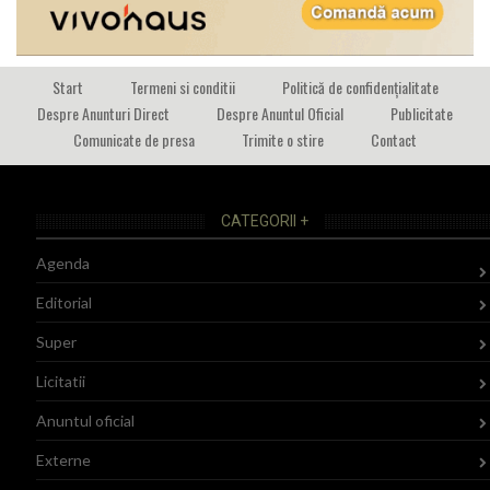
Start
Termeni si conditii
Politică de confidențialitate
Despre Anunturi Direct
Despre Anuntul Oficial
Publicitate
Comunicate de presa
Trimite o stire
Contact
CATEGORII +
Agenda
Editorial
Super
Licitatii
Anuntul oficial
Externe