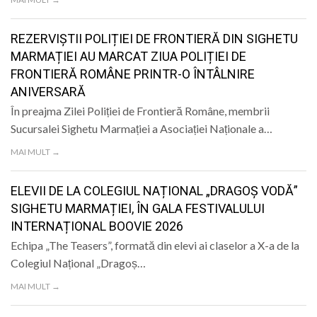
REZERVIȘTII POLIȚIEI DE FRONTIERĂ DIN SIGHETU
MARMAȚIEI AU MARCAT ZIUA POLIȚIEI DE
FRONTIERĂ ROMÂNE PRINTR-O ÎNTÂLNIRE
ANIVERSARĂ
În preajma Zilei Poliției de Frontieră Române, membrii
Sucursalei Sighetu Marmației a Asociației Naționale a…
MAI MULT →
ELEVII DE LA COLEGIUL NAȚIONAL „DRAGOȘ VODĂ”
SIGHETU MARMAȚIEI, ÎN GALA FESTIVALULUI
INTERNAȚIONAL BOOVIE 2026
Echipa „The Teasers”, formată din elevi ai claselor a X-a de la
Colegiul Național „Dragoș…
MAI MULT →