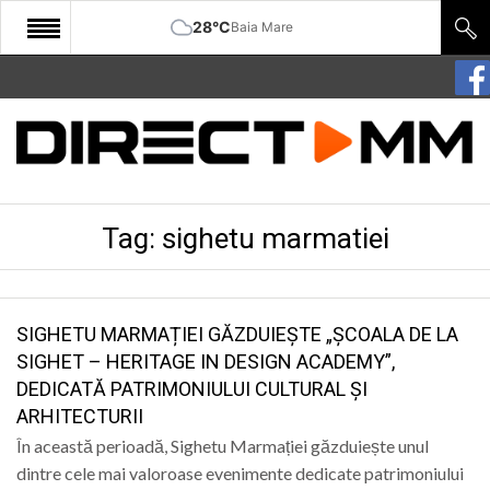
28°C
Baia Mare
START
COMUNITATE
EDITORIAL
Tag:
sighetu marmatiei
CULTURA
ECONOMIE
SANATATE
SIGHETU MARMAȚIEI GĂZDUIEȘTE „ȘCOALA DE LA
SIGHET – HERITAGE IN DESIGN ACADEMY”,
SPORT
DEDICATĂ PATRIMONIULUI CULTURAL ȘI
ARHITECTURII
SPECIAL
În această perioadă, Sighetu Marmației găzduiește unul
POLITIC
dintre cele mai valoroase evenimente dedicate patrimoniului