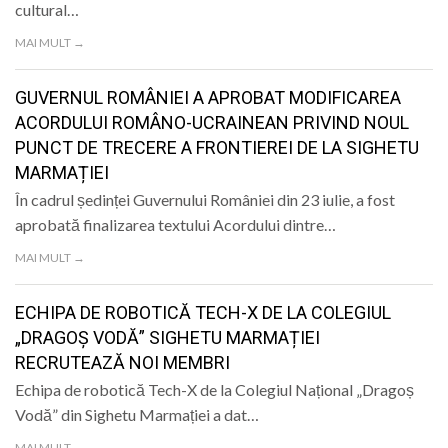
cultural…
LIFE
MAI MULT →
GUVERNUL ROMÂNIEI A APROBAT MODIFICAREA
ACORDULUI ROMÂNO-UCRAINEAN PRIVIND NOUL
PUNCT DE TRECERE A FRONTIEREI DE LA SIGHETU
MARMAȚIEI
În cadrul ședinței Guvernului României din 23 iulie, a fost
aprobată finalizarea textului Acordului dintre…
MAI MULT →
ECHIPA DE ROBOTICĂ TECH-X DE LA COLEGIUL
„DRAGOȘ VODĂ” SIGHETU MARMAȚIEI
RECRUTEAZĂ NOI MEMBRI
Echipa de robotică Tech-X de la Colegiul Național „Dragoș
Vodă” din Sighetu Marmației a dat…
MAI MULT →