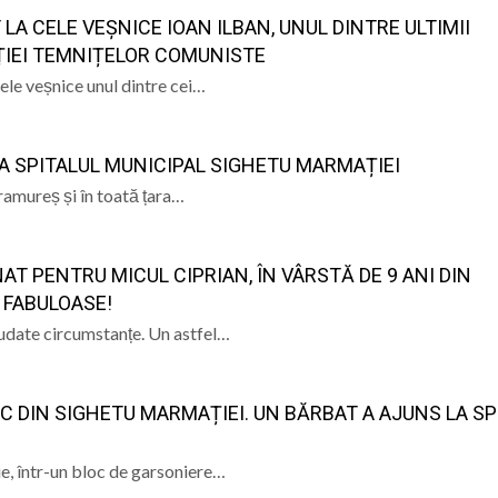
A CELE VEȘNICE IOAN ILBAN, UNUL DINTRE ULTIMII
e Istorie și Arheologie Maramureș
eut Cecilia Ardusătan: De ce două persoane trec prin acel
ȚIEI TEMNIȚELOR COMUNISTE
cele veșnice unul dintre cei…
 mai departe?
ca, „ Profa de Geo”, îi invită astăzi pe sigheteni să desc
ual la Filiala „Traian” Baia Mare: Sunteți invitați să vă cre
A SPITALUL MUNICIPAL SIGHETU MARMAȚIEI
a care nu s-a stins. De la Cenaclul Flacăra la scena folk di
ramureș și în toată țara…
AT PENTRU MICUL CIPRIAN, ÎN VÂRSTĂ DE 9 ANI DIN
 FABULOASE!
iudate circumstanțe. Un astfel…
C DIN SIGHETU MARMAȚIEI. UN BĂRBAT A AJUNS LA SP
nie, într-un bloc de garsoniere…