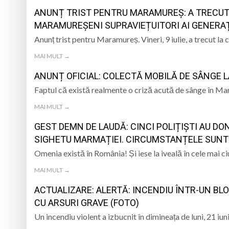
TRĂITĂ PRIN CÂNTEC
ANUNȚ TRIST PENTRU MARAMUREȘ: A TRECUT L
Muzeul Județean d
Psiholog psihoterap
MARAMUREȘENI SUPRAVIEȚUITORI AI GENERA
Anunț trist pentru Maramureș. Vineri, 9 iulie, a trecut la 
iar cealaltă merge
Andreea-Mihaela Dun
MAI MULT →
Atelier de lucru man
ANUNȚ OFICIAL: COLECTĂ MOBILĂ DE SÂNGE L
Tatiana Stepa, voce
Faptul că există realmente o criză acută de sânge în Ma
MAI MULT →
GEST DEMN DE LAUDĂ: CINCI POLIȚIȘTI AU DON
SIGHETU MARMAȚIEI. CIRCUMSTANȚELE SUNT
Omenia există în România! Și iese la iveală în cele mai c
MAI MULT →
ACTUALIZARE: ALERTĂ: INCENDIU ÎNTR-UN BLO
CU ARSURI GRAVE (FOTO)
Un incendiu violent a izbucnit în dimineața de luni, 21 iu