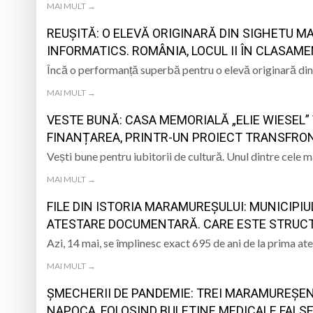
MAI MULT →
REUȘITĂ: O ELEVĂ ORIGINARĂ DIN SIGHETU MA
INFORMATICS. ROMÂNIA, LOCUL II ÎN CLASAME
Încă o performanță superbă pentru o elevă originară din
MAI MULT →
VESTE BUNĂ: CASA MEMORIALĂ „ELIE WIESEL” 
FINANȚAREA, PRINTR-UN PROIECT TRANSFRONT
Vești bune pentru iubitorii de cultură. Unul dintre cele 
MAI MULT →
FILE DIN ISTORIA MARAMUREȘULUI: MUNICIPIU
ATESTARE DOCUMENTARĂ. CARE ESTE STRUCT
Azi, 14 mai, se împlinesc exact 695 de ani de la prima 
MAI MULT →
ȘMECHERII DE PANDEMIE: TREI MARAMUREȘENI
NAPOCA, FOLOSIND BULETINE MEDICALE FALS