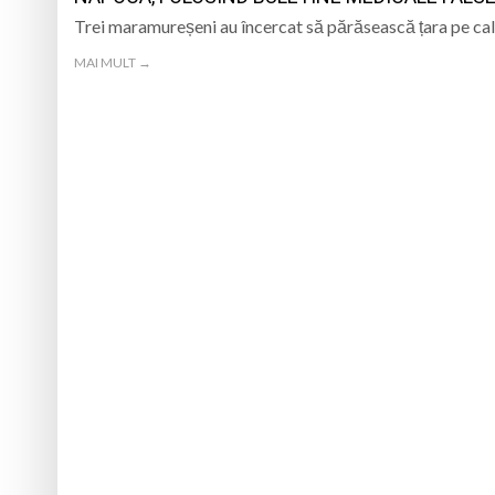
Trei maramureșeni au încercat să părăsească țara pe cale
MAI MULT →