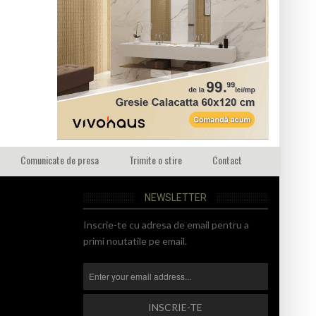
Comunicate de presa
Trimite o stire
Contact
NEWSLETTER
Inscrie-te cu adresa de email pentru a
primi noutatile pe email.