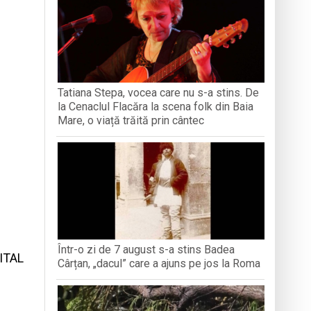
ași stres, iar una dezvoltă anxietate,
opere orașul dintr-o perspectivă diferită
ați propriul talisman „prinzător de vise”
Tatiana Stepa, vocea care nu s-a stins. De
la Cenaclul Flacăra la scena folk din Baia
n Baia Mare, o viață trăită prin cântec
Mare, o viață trăită prin cântec
Într-o zi de 7 august s-a stins Badea
ITAL
Cârțan, „dacul” care a ajuns pe jos la Roma