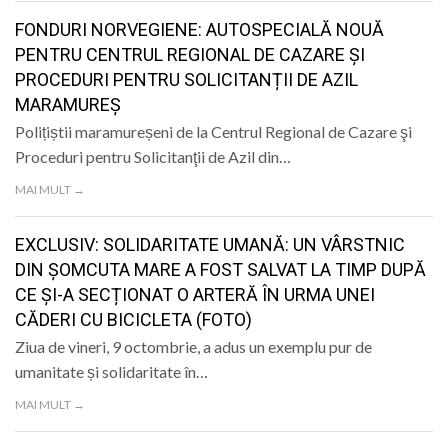
FONDURI NORVEGIENE: AUTOSPECIALĂ NOUĂ
PENTRU CENTRUL REGIONAL DE CAZARE ȘI
PROCEDURI PENTRU SOLICITANȚII DE AZIL
MARAMUREȘ
Polițiștii maramureșeni de la Centrul Regional de Cazare şi
Proceduri pentru Solicitanţii de Azil din…
MAI MULT →
EXCLUSIV: SOLIDARITATE UMANĂ: UN VÂRSTNIC
DIN ȘOMCUTA MARE A FOST SALVAT LA TIMP DUPĂ
CE ȘI-A SECȚIONAT O ARTERĂ ÎN URMA UNEI
CĂDERI CU BICICLETA (FOTO)
Ziua de vineri, 9 octombrie, a adus un exemplu pur de
umanitate și solidaritate în…
MAI MULT →