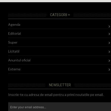
CATEGORII +
Agenda
Editorial
Super
Licitatii
Anuntul oficial
Externe
NEWSLETTER
Inscrie-te cu adresa de email pentru a primi noutatile pe email.