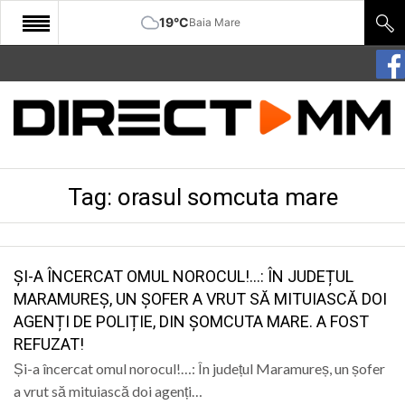
19°C
Baia Mare
START
COMUNITATE
EDITORIAL
Tag:
orasul somcuta mare
CULTURA
ECONOMIE
SANATATE
ȘI-A ÎNCERCAT OMUL NOROCUL!…: ÎN JUDEȚUL
MARAMUREȘ, UN ȘOFER A VRUT SĂ MITUIASCĂ DOI
SPORT
AGENȚI DE POLIȚIE, DIN ȘOMCUTA MARE. A FOST
REFUZAT!
SPECIAL
Și-a încercat omul norocul!…: În județul Maramureș, un șofer
POLITIC
a vrut să mituiască doi agenți…