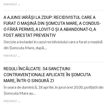
LIFE
MAI MULT →
A AJUNS IARĂȘI LA ZDUP: RECIDIVISTUL CARE A
FURAT O MAȘINĂ DIN ȘOMCUTA MARE, A CONDUS-
O FĂRĂ PERMIS, A LOVIT-O ȘI A ABANDONAT-O, A
FOST ARESTAT PREVENTIV
Decizie a instanței în cazul recidivistului care a furat o mașină
din Șomcuta Mare, după…
MAI MULT →
REGULI ÎNCĂLCATE: 54 SANCȚIUNI
CONTRAVENȚIONALE APLICATE ÎN ȘOMCUTA
MARE, ÎNTR-O SINGURĂ ZI
În seara de duminică, 18 aprilie, în jurul orei 20.00, polițiștii din
Șomcuta Mare au…
MAI MULT →