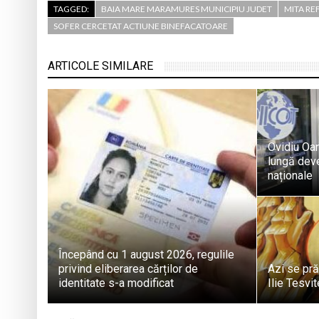
TAGGED:
BAIA MARE MARAMURES MUNICIPIU JUDET
MITA RE
SOFER CERCETAT ACTIUNE BINEFACATOARE
ARTICOLE SIMILARE
Ovidiu Oa
lungă deven
naționale
Începând cu 1 august 2026, regulile
privind eliberarea cărților de
Azi se pră
identitate s-a modificat
Ilie Tesvi