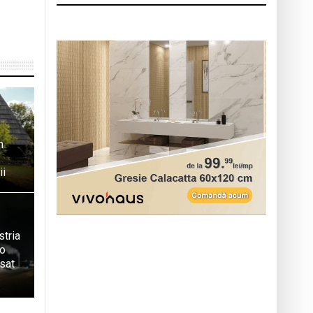
n
ii
stria
 o
sat