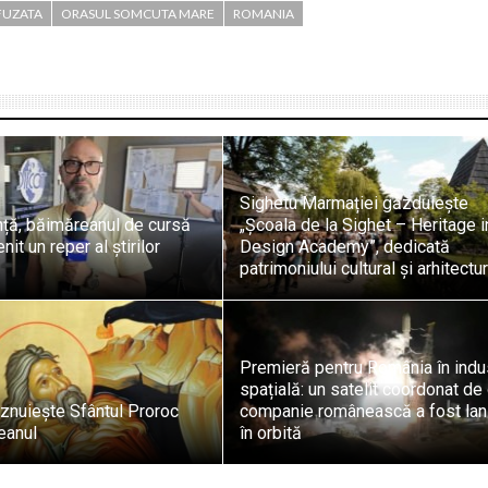
FUZATA
ORASUL SOMCUTA MARE
ROMANIA
Sighetu Marmației găzduiește
nță, băimăreanul de cursă
„Școala de la Sighet – Heritage i
it un reper al știrilor
Design Academy”, dedicată
patrimoniului cultural și arhitectur
Premieră pentru România în indu
spațială: un satelit coordonat de
znuiește Sfântul Proroc
companie românească a fost lan
teanul
în orbită