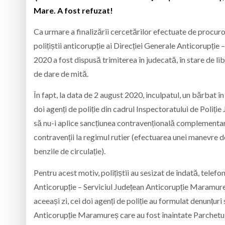
Mare. A fost refuzat!
Ca urmare a finalizării cercetărilor efectuate de procur
polițiștii anticorupție ai Direcției Generale Anticorupți
2020 a fost dispusă trimiterea în judecată, în stare de li
de dare de mită.
În fapt, la data de 2 august 2020, inculpatul, un bărbat î
doi agenți de poliție din cadrul Inspectoratului de Poli
să nu-i aplice sancțiunea contravențională complementar
contravenții la regimul rutier (efectuarea unei manevre 
benzile de circulație).
Pentru acest motiv, polițiștii au sesizat de îndată, telefo
Anticorupție – Serviciul Județean Anticorupție Maramure
aceeași zi, cei doi agenți de poliție au formulat denunțuri
Anticorupție Maramureș care au fost înaintate Parchetu