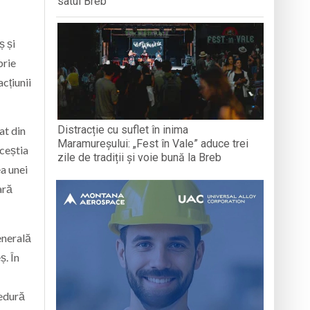
satul Breb
ș și
brie
cțiunii
Distracție cu suflet în inima
at din
Maramureșului: „Fest în Vale” aduce trei
aceștia
zile de tradiții și voie bună la Breb
a unei
ară
Generală
ș. În
cedură