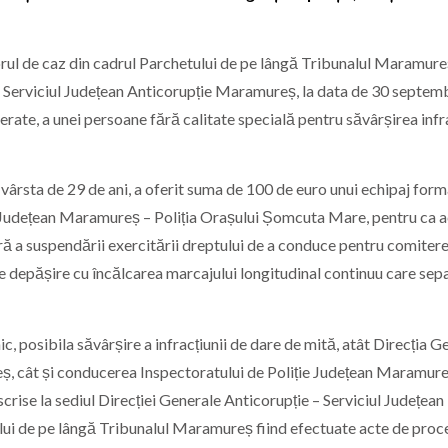
orul de caz din cadrul Parchetului de pe lângă Tribunalul Maramure
e – Serviciul Județean Anticorupție Maramureș, la data de 30 septem
berate, a unei persoane fără calitate specială pentru săvârșirea infra
n vârsta de 29 de ani, a oferit suma de 100 de euro unui echipaj form
ție Județean Maramureș – Poliția Orașului Șomcuta Mare, pentru ca 
ă a suspendării exercitării dreptului de a conduce pentru comitere
de depășire cu încălcarea marcajului longitudinal continuu care sep
nic, posibila săvârșire a infracțiunii de dare de mită, atât Direcția 
ș, cât și conducerea Inspectoratului de Poliție Județean Maramure
 scrise la sediul Direcției Generale Anticorupție – Serviciul Județean
lui de pe lângă Tribunalul Maramureș fiind efectuate acte de pro