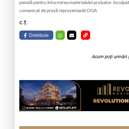
penală pentru întocmirea materialului probator. Inculpatu
comunicat de presă reprezentanții DGA
C.Ț.
Distribuie
Acum poți urmări ș