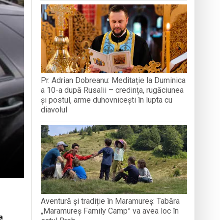
A MEDJUGORJE
SOFRONI
națională, lansare de carte și momente
reni”
-a alăturat echipei
Pr. Adrian Dobreanu: Meditație la Duminica
ganizată la Cluj-Napoca
a 10-a după Rusalii – credința, rugăciunea
și postul, arme duhovnicești în lupta cu
diavolul
Aventură și tradiție în Maramureș: Tabăra
„Maramureș Family Camp” va avea loc în
a