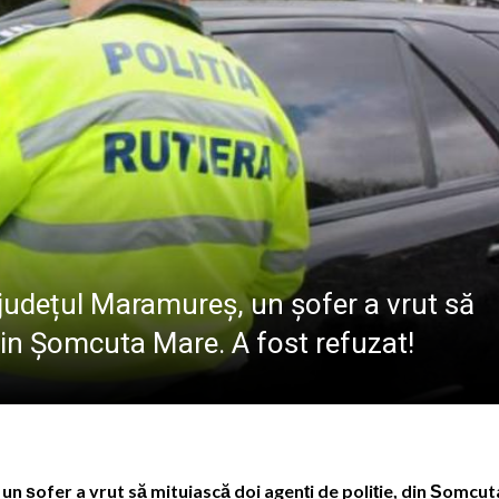
BREB
VOLUNTARIAT L
i sărbătorită în Baia Sprie pe 14-15 august – paradă inter
 voluntari pentru proiectul „Sprijin pentru seniorii băimă
nori al A.F.C. Progresul Baia Mare s-a mărit: Vasile Mariș s
ent la întâlnirea de lucru dedicată literației timpurii, or
 județul Maramureș, un șofer a vrut să
 din Șomcuta Mare. A fost refuzat!
un șofer a vrut să mituiască doi agenți de poliție, din Șomcut