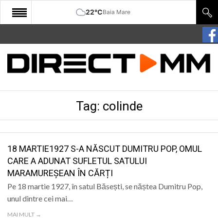
22°C
Baia Mare
START
COMUNITATE
EDITORIAL
Tag:
colinde
CULTURA
ECONOMIE
SANATATE
18 MARTIE1927 S-A NĂSCUT DUMITRU POP, OMUL
CARE A ADUNAT SUFLETUL SATULUI
SPORT
MARAMUREȘEAN ÎN CĂRȚI
SPECIAL
Pe 18 martie 1927, în satul Băsești, se năștea Dumitru Pop,
unul dintre cei mai…
POLITIC
MAI MULT →