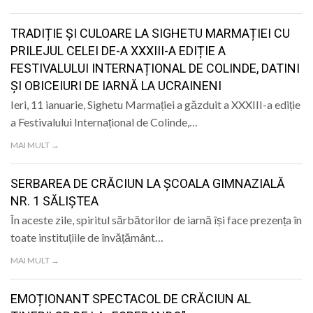
LIFE
TRADIȚIE ȘI CULOARE LA SIGHETU MARMAȚIEI CU
PRILEJUL CELEI DE-A XXXIII-A EDIȚIE A
FESTIVALULUI INTERNAȚIONAL DE COLINDE, DATINI
ȘI OBICEIURI DE IARNĂ LA UCRAINENI
Ieri, 11 ianuarie, Sighetu Marmației a găzduit a XXXIII-a ediție
a Festivalului Internațional de Colinde,…
MAI MULT →
SERBAREA DE CRĂCIUN LA ȘCOALA GIMNAZIALĂ
NR. 1 SĂLIȘTEA
În aceste zile, spiritul sărbătorilor de iarnă își face prezența în
toate instituțiile de învățământ…
MAI MULT →
EMOȚIONANT SPECTACOL DE CRĂCIUN AL