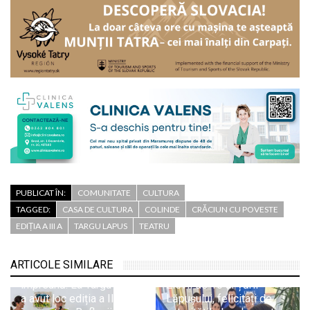
PUBLICAT ÎN:
COMUNITATE
CULTURA
TAGGED:
CASA DE CULTURA
COLINDE
CRĂCIUN CU POVESTE
EDIȚIA A III A
TARGU LAPUS
TEATRU
ARTICOLE SIMILARE
Arta a adus comunitatea
împreună: La Târgu Lăpuș
Elevii de 10 ai Țării
a avut loc ediția a II-a a
Lăpușului, felicitați de