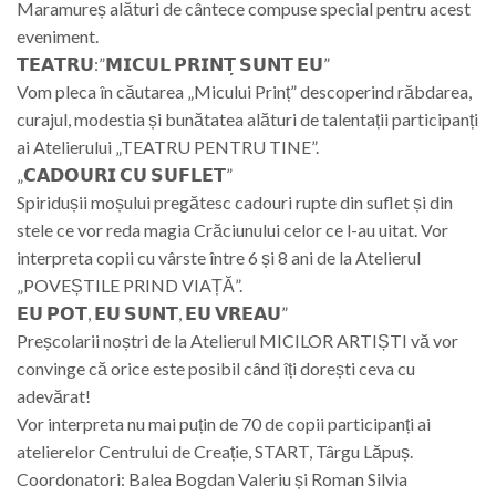
Maramureș alături de cântece compuse special pentru acest
eveniment.
𝗧𝗘𝗔𝗧𝗥𝗨:”𝗠𝗜𝗖𝗨𝗟 𝗣𝗥𝗜𝗡𝗧̦ 𝗦𝗨𝗡𝗧 𝗘𝗨”
Vom pleca în căutarea „Micului Prinț” descoperind răbdarea,
curajul, modestia și bunătatea alături de talentații participanți
ai Atelierului „TEATRU PENTRU TINE”.
„𝗖𝗔𝗗𝗢𝗨𝗥𝗜 𝗖𝗨 𝗦𝗨𝗙𝗟𝗘𝗧”
Spiridușii moșului pregătesc cadouri rupte din suflet și din
stele ce vor reda magia Crăciunului celor ce l-au uitat. Vor
interpreta copii cu vârste între 6 și 8 ani de la Atelierul
„POVEȘTILE PRIND VIAȚĂ”.
𝗘𝗨 𝗣𝗢𝗧, 𝗘𝗨 𝗦𝗨𝗡𝗧, 𝗘𝗨 𝗩𝗥𝗘𝗔𝗨”
Preșcolarii noștri de la Atelierul MICILOR ARTIȘTI vă vor
convinge că orice este posibil când îți dorești ceva cu
adevărat!
Vor interpreta nu mai puțin de 70 de copii participanți ai
atelierelor Centrului de Creație, START, Târgu Lăpuș.
Coordonatori: Balea Bogdan Valeriu și Roman Silvia