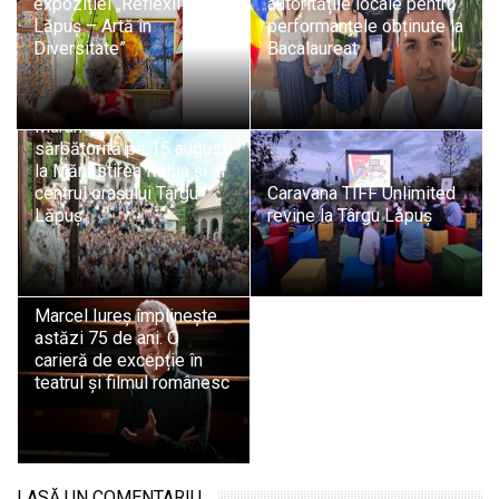
expoziției „Reflexii din
autoritățile locale pentru
Lăpuș – Artă în
performanțele obținute la
Diversitate”
Bacalaureat
Ziua Națională a
Maramureșului,
sărbătorită pe 15 august
la Mănăstirea Rohia și în
centrul orașului Târgu
Caravana TIFF Unlimited
Lăpuș
revine la Târgu Lăpuș
Marcel Iureș împlinește
astăzi 75 de ani. O
carieră de excepție în
teatrul și filmul românesc
LASĂ UN COMENTARIU