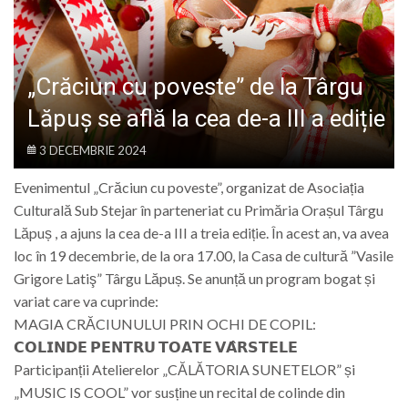
LIFE
„Crăciun cu poveste” de la Târgu
Lăpuș se află la cea de-a III a ediție
3 DECEMBRIE 2024
Evenimentul „Crăciun cu poveste”, organizat de Asociația
Culturală Sub Stejar în parteneriat cu Primăria Orașul Târgu
Lăpuș , a ajuns la cea de-a III a treia ediție. În acest an, va avea
loc în 19 decembrie, de la ora 17.00, la Casa de cultură ”Vasile
Grigore Latiş” Târgu Lăpuș. Se anunță un program bogat și
variat care va cuprinde:
MAGIA CRĂCIUNULUI PRIN OCHI DE COPIL:
𝗖𝗢𝗟𝗜𝗡𝗗𝗘 𝗣𝗘𝗡𝗧𝗥𝗨 𝗧𝗢𝗔𝗧𝗘 𝗩𝗔̂𝗥𝗦𝗧𝗘𝗟𝗘
Participanții Atelierelor „CĂLĂTORIA SUNETELOR” și
„MUSIC IS COOL” vor susține un recital de colinde din