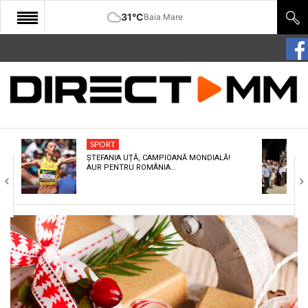
31°C
Baia Mare
START
COMUNITATE
EDITORIAL
SPORT
CULTURA
ȘTEFANIA UȚĂ, CAMPIOANĂ MONDIALĂ!
AUR PENTRU ROMÂNIA…
ECONOMIE
SANATATE
SPORT
SPECIAL
POLITIC