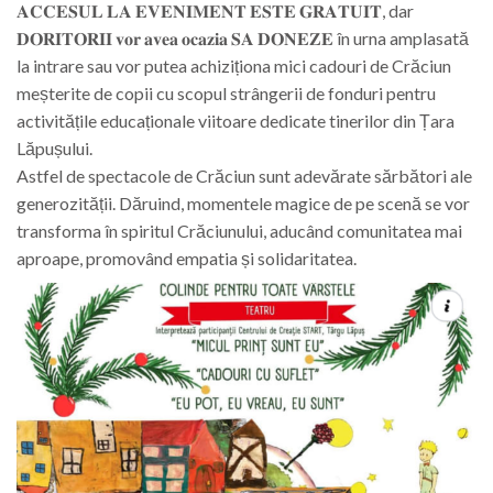
𝐀𝐂𝐂𝐄𝐒𝐔𝐋 𝐋𝐀 𝐄𝐕𝐄𝐍𝐈𝐌𝐄𝐍𝐓 𝐄𝐒𝐓𝐄 𝐆𝐑𝐀𝐓𝐔𝐈𝐓, dar
𝐃𝐎𝐑𝐈𝐓𝐎𝐑𝐈𝐈 𝐯𝐨𝐫 𝐚𝐯𝐞𝐚 𝐨𝐜𝐚𝐳𝐢𝐚 𝐒𝐀 𝐃𝐎𝐍𝐄𝐙𝐄 în urna amplasată
la intrare sau vor putea achiziționa mici cadouri de Crăciun
meșterite de copii cu scopul strângerii de fonduri pentru
activitățile educaționale viitoare dedicate tinerilor din Țara
Lăpușului.
Astfel de spectacole de Crăciun sunt adevărate sărbători ale
generozității. Dăruind, momentele magice de pe scenă se vor
transforma în spiritul Crăciunului, aducând comunitatea mai
aproape, promovând empatia și solidaritatea.