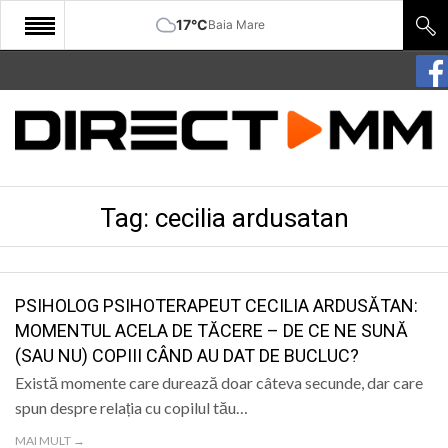
17°C
Baia Mare
START
COMUNITATE
EDITORIAL
Tag:
cecilia ardusatan
CULTURA
ECONOMIE
SANATATE
PSIHOLOG PSIHOTERAPEUT CECILIA ARDUSĂTAN:
MOMENTUL ACELA DE TĂCERE – DE CE NE SUNĂ
SPORT
(SAU NU) COPIII CÂND AU DAT DE BUCLUC?
SPECIAL
Există momente care durează doar câteva secunde, dar care
spun despre relația cu copilul tău…
POLITIC
MAI MULT →