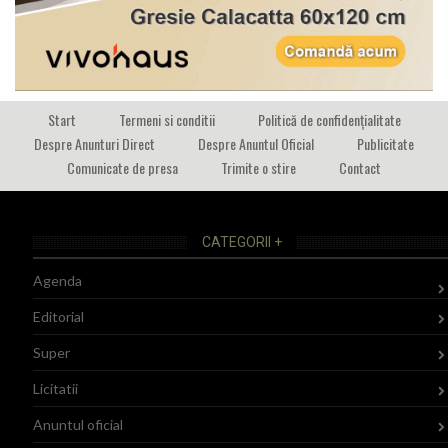
Start
Termeni si conditii
Politică de confidențialitate
Despre Anunturi Direct
Despre Anuntul Oficial
Publicitate
Comunicate de presa
Trimite o stire
Contact
CATEGORII +
Agenda
Editorial
Super
Licitatii
Anuntul oficial