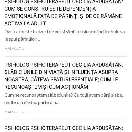
PSIHOLOG PSIHOTERAPEUT CECILIA ARDUSĂTAN:
CUM SE CONSTRUIEȘTE DEPENDENȚA
EMOȚIONALĂ FAȚĂ DE PĂRINȚI ȘI DE CE RĂMÂNE
ACTIVĂ LA ADULT
Dacă ai peste treizeci de ani și simți tensiune când trebuie să
le spui părinților…
MAI MULT →
PSIHOLOG PSIHOTERAPEUT CECILIA ARDUSĂTAN:
SLĂBICIUNILE DIN VIAȚĂ ȘI INFLUENȚA ASUPRA
NOASTRĂ, CÂTEVA SFATURI ESENȚIALE; CUM LE
RECUNOAȘTEM ȘI CUM ACȚIONĂM
Cum ne recunoaștem slăbiciunile? Cu toții avem părți slabe,
multe din ele fac parte din…
MAI MULT →
PSIHOLOG PSIHOTERAPEUT CECILIA ARDUSĂTAN: