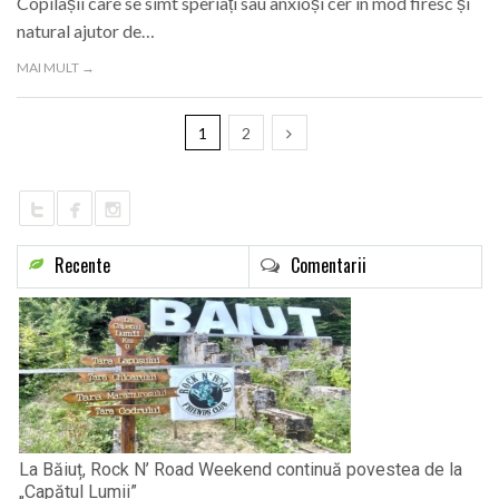
Copilașii care se simt speriați sau anxioși cer în mod firesc și
natural ajutor de…
MAI MULT →
1
2
Recente
Comentarii
La Băiuț, Rock N’ Road Weekend continuă povestea de la
„Capătul Lumii”