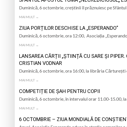
TRĂITĂ PRIN CÂNTEC
Duminică, 6 octombrie, creștinii îl prăznuiesc pe Sfântu
„Iancu de Hunedoar
MAI MULT →
Muzeul Județean d
Psiholog psihoterap
ZIUA PORȚILOR DESCHISE LA „ESPERANDO”
iar cealaltă merge
Andreea-Mihaela Dun
Duminică, 6 octombrie, ora 12:00, Asociația „Esperando 
MAI MULT →
Atelier de lucru man
LANSAREA CĂRȚII „ȘTIINȚĂ CU SARE ȘI PIPER.
CRISTIAN VODNAR
Duminică, 6 octombrie, ora 16:00, la librăria Cărturești
MAI MULT →
COMPETIȚIE DE ȘAH PENTRU COPII
Duminică, 6 octombrie, în intervalul orar 11.00-15.00, 
MAI MULT →
6 OCTOMBRIE – ZIUA MONDIALĂ DE CONŞTIENT
Anual, Asociația Esperando aduce în atenția oamenilor o