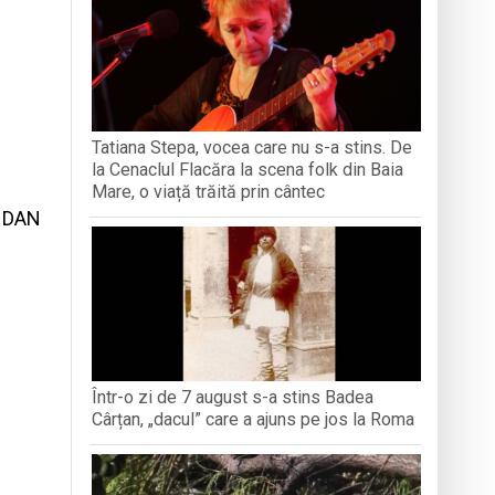
iment dedicat marelui voievod, la
ași stres, iar una dezvoltă anxietate,
opere orașul dintr-o perspectivă diferită
Tatiana Stepa, vocea care nu s-a stins. De
la Cenaclul Flacăra la scena folk din Baia
ați propriul talisman „prinzător de vise”
Mare, o viață trăită prin cântec
I DAN
Într-o zi de 7 august s-a stins Badea
Cârțan, „dacul” care a ajuns pe jos la Roma