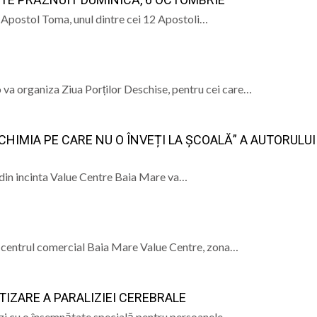
l Apostol Toma, unul dintre cei 12 Apostoli…
a și Baia Mare: istorie, patrimoniu și memorie” – un even
e Istorie și Arheologie Maramureș
eut Cecilia Ardusătan: De ce două persoane trec prin acel
 mai departe?
ca, „ Profa de Geo”, îi invită astăzi pe sigheteni să desc
va organiza Ziua Porților Deschise, pentru cei care…
ual la Filiala „Traian” Baia Mare: Sunteți invitați să vă cre
 CHIMIA PE CARE NU O ÎNVEȚI LA ȘCOALĂ” A AUTORULU
 din incinta Value Centre Baia Mare va…
la centrul comercial Baia Mare Value Centre, zona…
IZARE A PARALIZIEI CEREBRALE
 zi cu o însemnătate specială pentru persoanele…