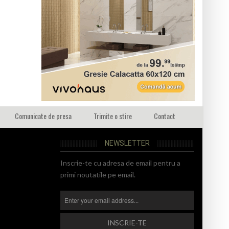
Comunicate de presa
Trimite o stire
Contact
NEWSLETTER
Inscrie-te cu adresa de email pentru a
primi noutatile pe email.