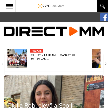
27°C
Baia Mare
START
COMUNITATE
EDITORIAL
RELIGIE
CULTURA
PS IUSTIN LA HRAMUL MĂNĂSTIRII
BOTIZA: „AICI…
ECONOMIE
SANATATE
SPORT
SPECIAL
POLITIC
Giulia Rob, elevă a Școlii