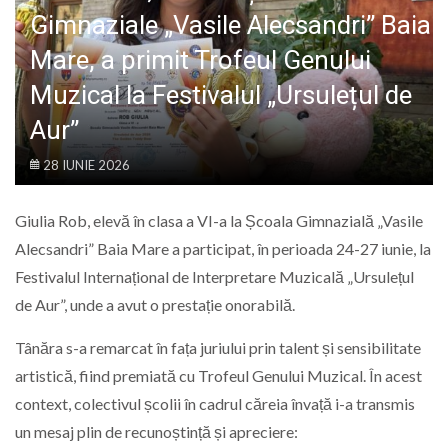
LIFE
Gimnaziale „Vasile Alecsandri” Baia
Mare, a primit Trofeul Genului
Muzical la Festivalul „Ursulețul de
Aur”
28 IUNIE 2026
Giulia Rob, elevă în clasa a VI-a la Școala Gimnazială „Vasile
Alecsandri” Baia Mare a participat, în perioada 24-27 iunie, la
Festivalul Internațional de Interpretare Muzicală „Ursulețul
de Aur”, unde a avut o prestație onorabilă.
Tânăra s-a remarcat în fața juriului prin talent și sensibilitate
artistică, fiind premiată cu Trofeul Genului Muzical. În acest
context, colectivul școlii în cadrul căreia învață i-a transmis
un mesaj plin de recunoștință și apreciere: