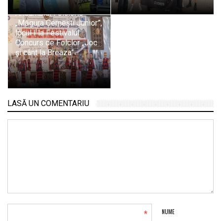
Ansamblul Folcloric
„Măgura Cernești Junior”,
locul I la Festivalul
Concurs de Folclor „Joc
și cânt la Breaza”
LASĂ UN COMENTARIU
*
NUME