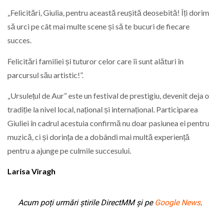
„Felicitări, Giulia, pentru această reușită deosebită! Îți dorim
să urci pe cât mai multe scene și să te bucuri de fiecare
succes.
Felicitări familiei și tuturor celor care îi sunt alături în
parcursul său artistic!”.
„Ursulețul de Aur” este un festival de prestigiu, devenit deja o
tradiție la nivel local, național și internațional. Participarea
Giuliei în cadrul acestuia confirmă nu doar pasiunea ei pentru
muzică, ci și dorința de a dobândi mai multă experiență
pentru a ajunge pe culmile succesului.
Larisa Viragh
Acum poți urmări știrile DirectMM și pe
Google News
.