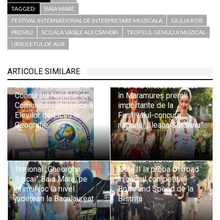
TAGGED:
BAIA MARE
FESTIVAL INTERNATIONAL DE INTERPRETARE MUZICALA
GIULIA ROB
PREMIU
SCOALA VASILE ALECSANDRI
TROFEUL GENULUI MUZICAL
URSULETUL DE AUR
ARTICOLE SIMILARE
Lucacista Ariana
Victoria Petrenciuc și
Brăilescu, premiată la
Patricia Moldovan aduc
Concursul Național de
în Maramureș premii
Comunicări Științifice ale
importante de la
Elevilor de Liceu la
Festivalul-concurs
Geografie
național „Ileana Sărăroiu”
Melisa Danciu, șefa de
Echipa băimăreană de
promoție a Colegiului
robotică EXOROS, pe
Național „Gheorghe
locul II la proba Offroad
Șincai” Baia Mare, pe
în cadrul competiției
primul loc la nivel
Bolts and Speed de la
județean la Bacalaureat
Bistrița