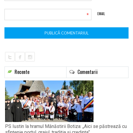
*
EMAIL
Recente
Comentarii
PS Iustin la hramul Mănăstirii Botiza: „Aici se păstrează cu
sfințenie portul, graiul, tradiția și credința”