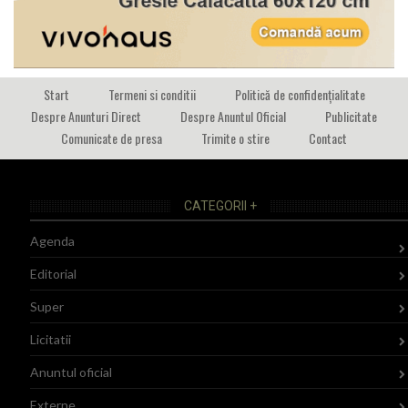
Start
Termeni si conditii
Politică de confidențialitate
Despre Anunturi Direct
Despre Anuntul Oficial
Publicitate
Comunicate de presa
Trimite o stire
Contact
CATEGORII +
Agenda
Editorial
Super
Licitatii
Anuntul oficial
Externe