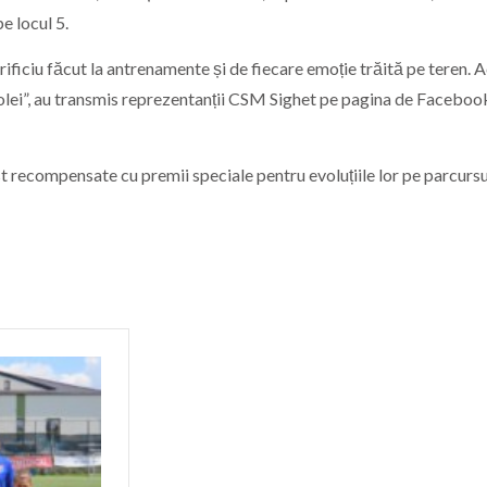
e locul 5.
ificiu făcut la antrenamente și de fiecare emoție trăită pe teren. 
u volei”, au transmis reprezentanții CSM Sighet pe pagina de Faceboo
ost recompensate cu premii speciale pentru evoluțiile lor pe parcursu