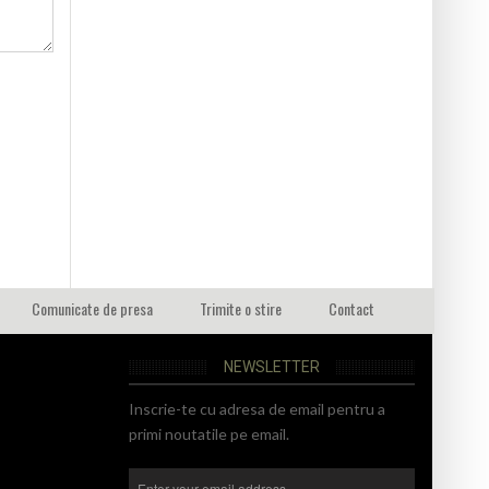
Comunicate de presa
Trimite o stire
Contact
NEWSLETTER
Inscrie-te cu adresa de email pentru a
primi noutatile pe email.