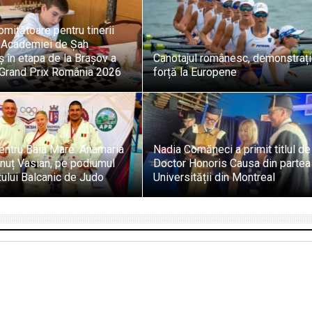
omițătoare pentru tinerii
i Academiei de Șah
 în etapa de la Brașov a
Canotajul românesc, demonstraț
i Grand Prix România 2026
forță la Europene
entru Baia Mare: Anamaria
Nadia Comăneci a primit titlul de
onuț Vasian, pe podiumul
Doctor Honoris Causa din partea
ului Balcanic de Judo
Universității din Montreal