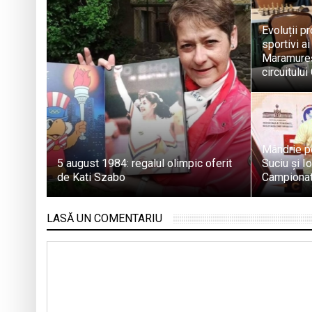
Evoluții pr
sportivi a
Maramureș
circuitulu
Mândrie p
5 august 1984: regalul olimpic oferit
Suciu și I
de Kati Szabo
Campionat
LASĂ UN COMENTARIU