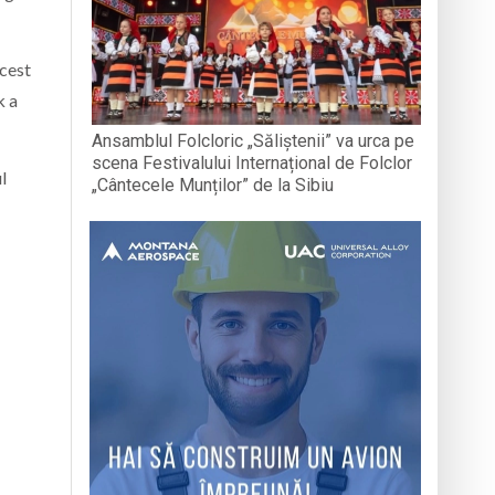
Acest
k a
Ansamblul Folcloric „Săliștenii” va urca pe
scena Festivalului Internațional de Folclor
l
„Cântecele Munților” de la Sibiu