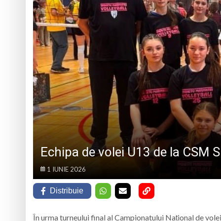
Caravana Cloud Reg
Trei seri despre gâ
Eveniment special 
„Zilele Moiseiului
Echipa de volei U13 de la CSM Si
1 IUNIE 2026
Distribuie
În urma turneului final al Campionatului Național de vol