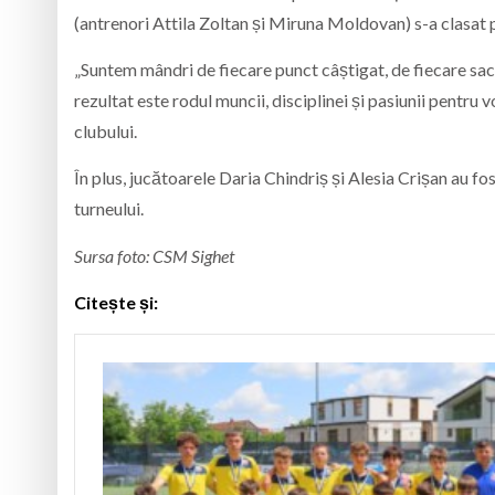
(antrenori Attila Zoltan și Miruna Moldovan) s-a clasat p
„Suntem mândri de fiecare punct câștigat, de fiecare sacr
rezultat este rodul muncii, disciplinei și pasiunii pentr
clubului.
În plus, jucătoarele Daria Chindriș și Alesia Crișan au f
turneului.
Sursa foto: CSM Sighet
Citește și: