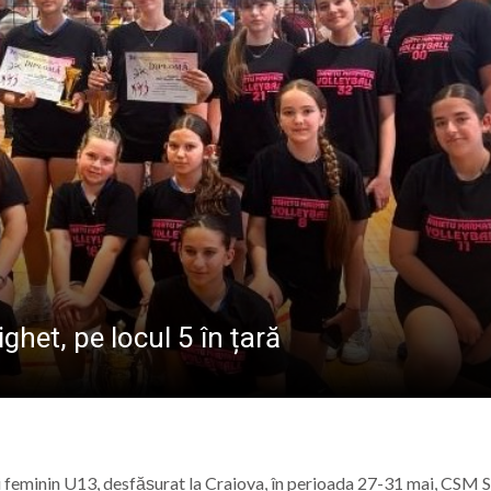
ional Nord-Vest în Baia Mare: Un pas spre digitalizarea a
ndire, emoții și sănătate, la Vișeu de Sus
la Baia Mare, la 570 de ani de la moartea lui Iancu de Hu
” se vor desfășura în perioada 14–16 august
ghet, pe locul 5 în țară
ei feminin U13, desfășurat la Craiova, în perioada 27-31 mai, CSM 