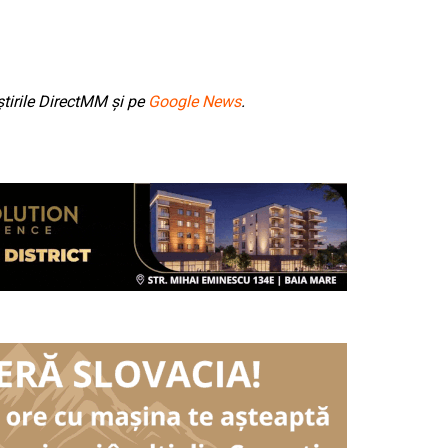
tirile DirectMM și pe
Google News
.