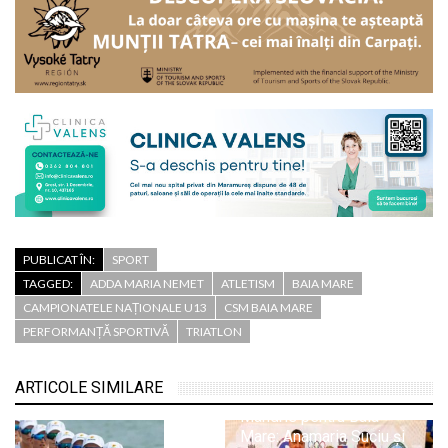
PUBLICAT ÎN:
SPORT
TAGGED:
ADDA MARIA NEMET
ATLETISM
BAIA MARE
CAMPIONATELE NAȚIONALE U13
CSM BAIA MARE
PERFORMANȚĂ SPORTIVĂ
TRIATLON
ARTICOLE SIMILARE
Mândrie pentru Baia
Mare: Anamaria Suciu și