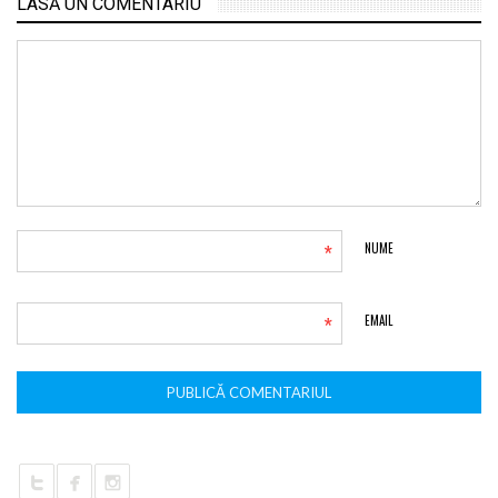
LASĂ UN COMENTARIU
*
NUME
*
EMAIL