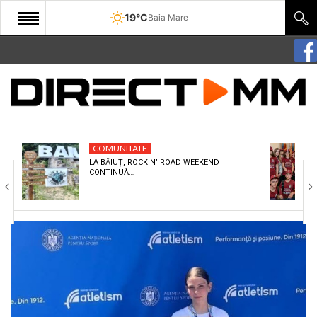
19°C
Baia Mare
START
COMUNITATE
EDITORIAL
COMUNITATE
CULTURA
LA BĂIUȚ, ROCK N’ ROAD WEEKEND
CONTINUĂ…
ECONOMIE
SANATATE
SPORT
SPECIAL
POLITIC