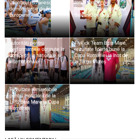
Canotajul românesc,
Ionuț Vasian, pe
demonstrație de forță la
podiumul Campionatului
Europene
Balcanic de Judo
Sportivii A.C.S. Athletic
Târgu Lăpuș, felicitați de
autorități pentru
Flykick Team Baia Mare,
performanțele obținute la
rezultate foarte bune la
competițiile naționale și
Cupa României la înot de
internaționale
la Târgu Mureș
Rezultate remarcabile
pentru înotătorii de la
LPS Baia Mare la Cupa
României