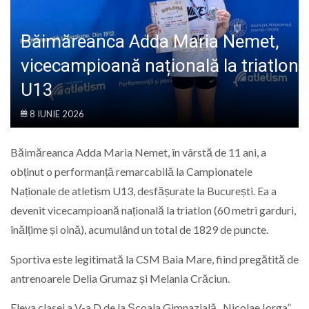
LIFE
Băimăreanca Adda Maria Nemet,
vicecampioană națională la triatlon
U13
8 IUNIE 2026
Băimăreanca Adda Maria Nemet, în vârstă de 11 ani, a
obținut o performanță remarcabilă la Campionatele
Naționale de atletism U13, desfășurate la București. Ea a
devenit vicecampioană națională la triatlon (60 metri garduri,
înălțime și oină), acumulând un total de 1829 de puncte.
Sportiva este legitimată la CSM Baia Mare, fiind pregătită de
antrenoarele Delia Grumaz și Melania Crăciun.
Eleva clasei a V-a D de la Școala Gimnazială „Nicolae Iorga”