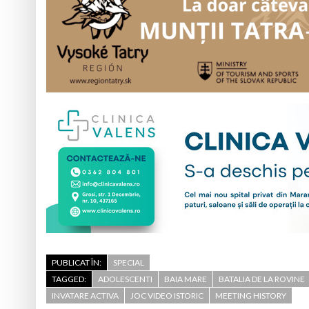
PUBLICAT ÎN:
SPECIAL
TAGGED:
ADOLESCENTI
BAIA MARE
BATALIA DE LA ROVINE
INVATARE ACTIVA
JOC VIDEO ISTORIC
MEETING HISTORY