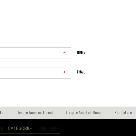
*
NUME
*
EMAIL
ate
Despre Anunturi Direct
Despre Anuntul Oficial
Publicitate
CATEGORII +