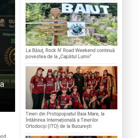
BREB
VOLUNTA
Arhimandritului Sofronie Perța
națională, lansare de carte și momente
La Băiuț, Rock N’ Road Weekend continuă
reni”
povestea de la „Capătul Lumii”
 a
Tineri din Protopopiatul Baia Mare, la
Întâlnirea Internațională a Tinerilor
Ortodocși (ITO) de la București
 mod