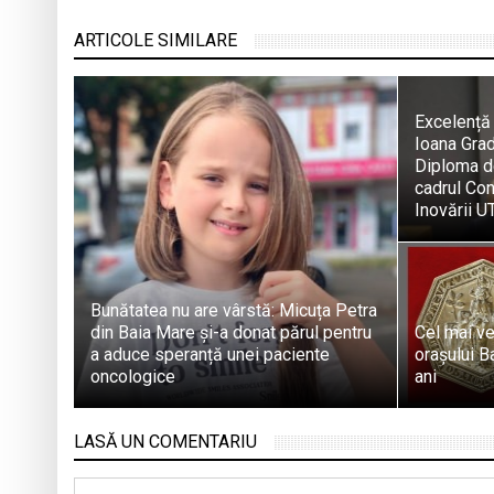
ARTICOLE SIMILARE
Excelență
Ioana Grad
Diploma de
cadrul Con
Inovării 
Bunătatea nu are vârstă: Micuța Petra
din Baia Mare și-a donat părul pentru
Cel mai ve
a aduce speranță unei paciente
orașului B
oncologice
ani
LASĂ UN COMENTARIU