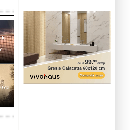
 de
le
00 de