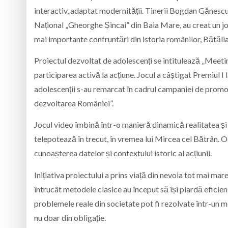
interactiv, adaptat modernității. Tinerii Bogdan Gănescu
Național „Gheorghe Șincai” din Baia Mare, au creat un joc
mai importante confruntări din istoria românilor, Bătălia
Proiectul dezvoltat de adolescenți se intitulează „Meetin
participarea activă la acțiune. Jocul a câștigat Premiul
adolescenții s-au remarcat în cadrul campaniei de promov
dezvoltarea României”.
Jocul video îmbină într-o manieră dinamică realitatea și fa
telepotează în trecut, în vremea lui Mircea cel Bătrân. 
cunoașterea datelor și contextului istoric al acțiunii.
Inițiativa proiectului a prins viață din nevoia tot mai ma
întrucât metodele clasice au început să își piardă eficien
problemele reale din societate pot fi rezolvate într-un mo
nu doar din obligație.