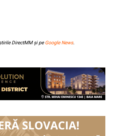
tirile DirectMM și pe
Google News
.