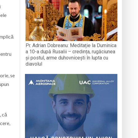
i
cele
implică
Pr. Adrian Dobreanu: Meditație la Duminica
a 10-a după Rusalii – credința, rugăciunea
pentru
și postul, arme duhovnicești în lupta cu
diavolul
orie, se
supun
, că
ăcere,