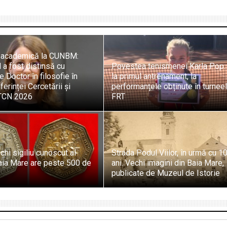
 academică la CUNBM:
 a fost distinsă cu
Povestea tenismenei Karla Pop:
 Doctor în filosofie în
la primul antrenament, la
ferinței Cercetării și
performanțele obținute în turnee
UTCN 2026
FRT
chi sigiliu cunoscut al
Strada Podul Viilor, în urmă cu 1
aia Mare are peste 500 de
ani. Vechi imagini din Baia Mare,
publicate de Muzeul de Istorie