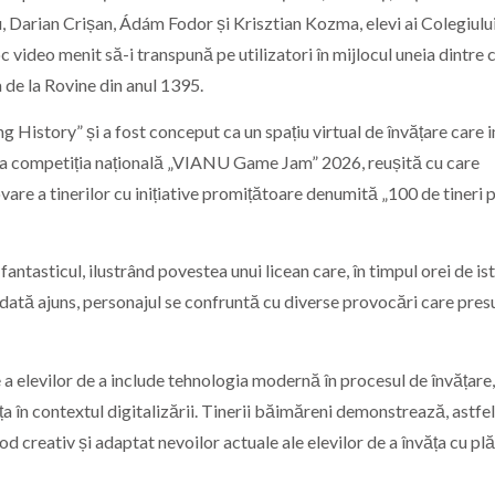
, Darian Crișan, Ádám Fodor și Krisztian Kozma, elevi ai Colegiulu
 video menit să-i transpună pe utilizatori în mijlocul uneia dintre 
 de la Rovine din anul 1395.
g History” și a fost conceput ca un spațiu virtual de învățare care 
 I la competiția națională „VIANU Game Jam” 2026, reușită cu care
are a tinerilor cu inițiative promițătoare denumită „100 de tineri 
ntasticul, ilustrând povestea unui licean care, în timpul orei de ist
Odată ajuns, personajul se confruntă cu diverse provocări care pre
re a elevilor de a include tehnologia modernă în procesul de învățare,
ța în contextul digitalizării. Tinerii băimăreni demonstrează, astfel
d creativ și adaptat nevoilor actuale ale elevilor de a învăța cu pl