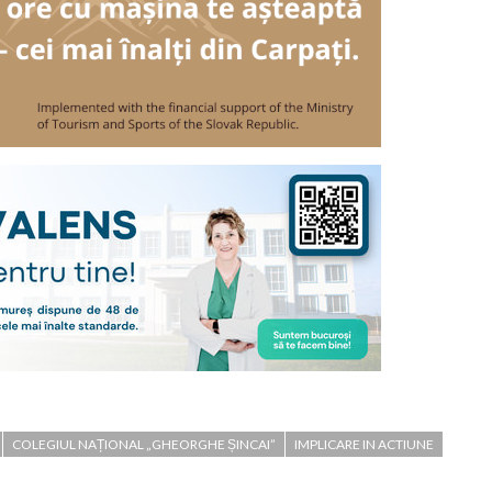
COLEGIUL NAȚIONAL „GHEORGHE ȘINCAI”
IMPLICARE IN ACTIUNE