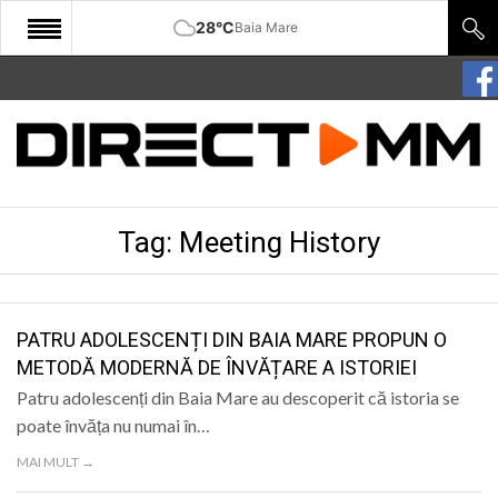
28°C
Baia Mare
START
COMUNITATE
EDITORIAL
Tag:
Meeting History
CULTURA
ECONOMIE
SANATATE
PATRU ADOLESCENȚI DIN BAIA MARE PROPUN O
METODĂ MODERNĂ DE ÎNVĂȚARE A ISTORIEI
SPORT
Patru adolescenți din Baia Mare au descoperit că istoria se
SPECIAL
poate învăța nu numai în…
MAI MULT →
POLITIC