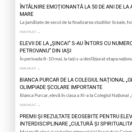
ÎNTÂLNIRE EMOȚIONANTĂ LA 50 DE ANI DE LA
MARE
La jumătate de secol de la finalizarea studiilor liceale, 
MAI MULT →
ELEVII DE LA „ȘINCAI” S-AU ÎNTORS CU NUME
PETROVANU” DIN IAȘI
În perioada 8–10 mai, la Iași s-a desfășurat etapa nați
MAI MULT →
BIANCA PURCAR DE LA COLEGIUL NAȚIONAL „G
OLIMPIADE ȘCOLARE IMPORTANTE
Bianca Purcar, elevă în clasa a XI-a la Colegiul Naționa
MAI MULT →
PREMII ȘI REZULTATE DEOSEBITE PENTRU ELEVI
INTERDISCIPLINARE „CULTURĂ ȘI SPIRITUALI
Mai mulți elevi ai ciclurilor gimnazial și liceal de la Co