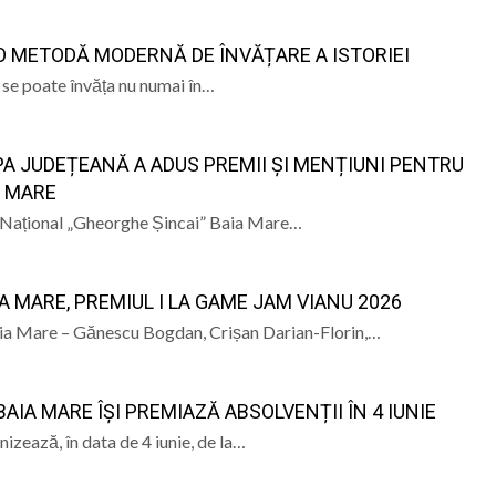
” se vor desfășura în perioada 14–16 august
O METODĂ MODERNĂ DE ÎNVĂȚARE A ISTORIEI
 se poate învăța nu numai în…
lă „Laurențiu Ulici” din Sighet găzduiește o nouă întâlnire 
ie Baia Mare, gazda unui eveniment internațional dedicat p
PA JUDEȚEANĂ A ADUS PREMII ȘI MENȚIUNI PENTRU
u Lăpuș și voluntarii maltezi, în mijlocul copiilor din Tab
A MARE
ul Național „Gheorghe Șincai” Baia Mare…
IA MARE, PREMIUL I LA GAME JAM VIANU 2026
Baia Mare – Gănescu Bogdan, Crișan Darian-Florin,…
AIA MARE ÎȘI PREMIAZĂ ABSOLVENȚII ÎN 4 IUNIE
zează, în data de 4 iunie, de la…