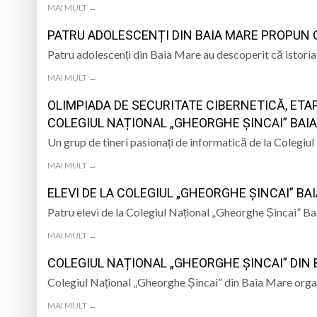
UNȚII
DE SINCERITATE
ALE POMPIERILOR
MAI MULT →
„Zilele Moiseiului
PATRU ADOLESCENȚI DIN BAIA MARE PROPUN 
Patru adolescenți din Baia Mare au descoperit că istoria
Biblioteca Municipa
MAI MULT →
Muzeul de Mineralog
OLIMPIADA DE SECURITATE CIBERNETICĂ, ETA
Pompierii SVSU Târg
COLEGIUL NAȚIONAL „GHEORGHE ȘINCAI” BAI
Un grup de tineri pasionați de informatică de la Colegi
Munții Țibleș
MAI MULT →
ELEVI DE LA COLEGIUL „GHEORGHE ȘINCAI” BA
Patru elevi de la Colegiul Național „Gheorghe Șincai” 
MAI MULT →
COLEGIUL NAȚIONAL „GHEORGHE ȘINCAI” DIN B
Colegiul Național „Gheorghe Șincai” din Baia Mare organi
MAI MULT →