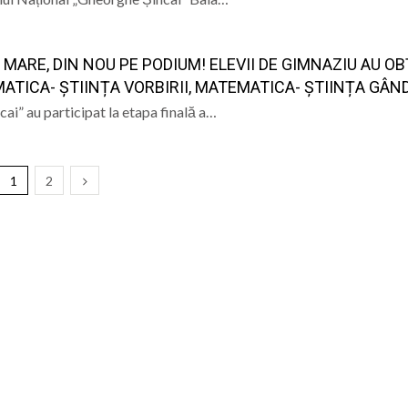
MARE, DIN NOU PE PODIUM! ELEVII DE GIMNAZIU AU O
TICA- ȘTIINȚA VORBIRII, MATEMATICA- ȘTIINȚA GÂNDI
ai” au participat la etapa finală a…
1
2