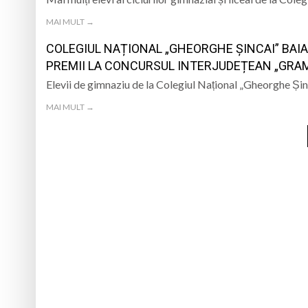
MAI MULT →
COLEGIUL NAȚIONAL „GHEORGHE ȘINCAI” BAIA 
PREMII LA CONCURSUL INTERJUDEȚEAN „GRAMA
Elevii de gimnaziu de la Colegiul Național „Gheorghe Șinc
MAI MULT →