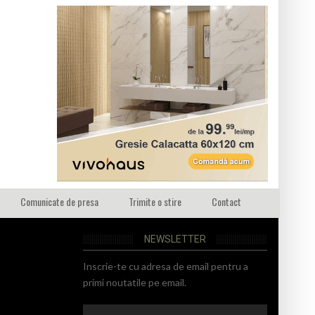
Comunicate de presa
Trimite o stire
Contact
NEWSLETTER
Inscrie-te cu adresa de email pentru a
primi noutatile pe email.