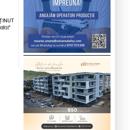
BȚINUT
RII”