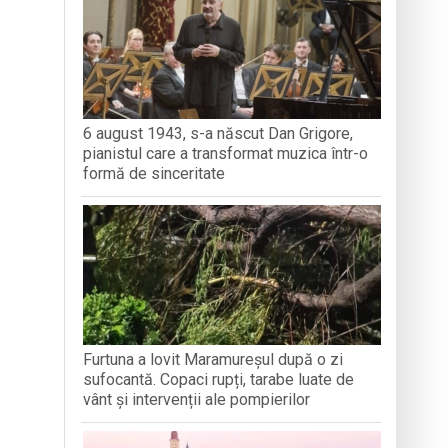
a clubului de carte „Legături Literare”
rieteniei și diversității culturale
6 august 1943, s-a născut Dan Grigore,
pianistul care a transformat muzica într-o
ăra Creștină „Dragoste și Prietenie” din
formă de sinceritate
Furtuna a lovit Maramureșul după o zi
sufocantă. Copaci rupți, tarabe luate de
vânt și intervenții ale pompierilor