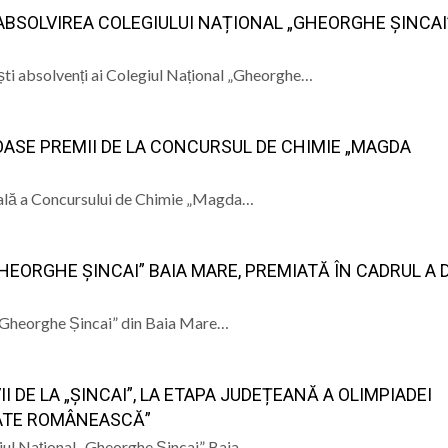
 ABSOLVIREA COLEGIULUI NAȚIONAL „GHEORGHE ȘINCAI
foști absolvenți ai Colegiul Național „Gheorghe…
ROASE PREMII DE LA CONCURSUL DE CHIMIE „MAGDA
onală a Concursului de Chimie „Magda…
HEORGHE ȘINCAI” BAIA MARE, PREMIATĂ ÎN CADRUL A
l „Gheorghe Șincai” din Baia Mare…
I DE LA „ȘINCAI”, LA ETAPA JUDEȚEANĂ A OLIMPIADEI
TATE ROMÂNEASCĂ”
legiul Național „Gheorghe Șincai” Baia…