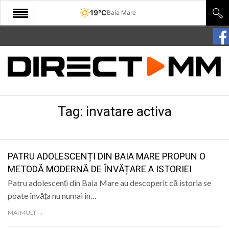
19°C
Baia Mare
START
COMUNITATE
EDITORIAL
Tag:
invatare activa
CULTURA
ECONOMIE
SANATATE
PATRU ADOLESCENȚI DIN BAIA MARE PROPUN O
METODĂ MODERNĂ DE ÎNVĂȚARE A ISTORIEI
SPORT
Patru adolescenți din Baia Mare au descoperit că istoria se
SPECIAL
poate învăța nu numai în…
MAI MULT →
POLITIC