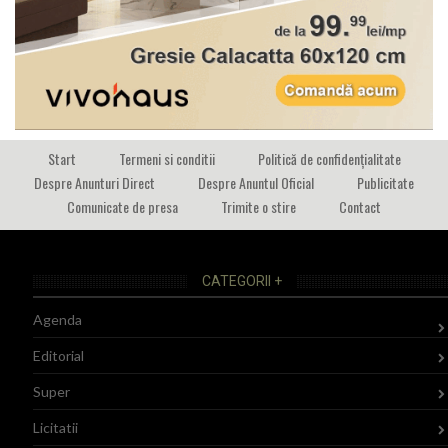
Start
Termeni si conditii
Politică de confidențialitate
Despre Anunturi Direct
Despre Anuntul Oficial
Publicitate
Comunicate de presa
Trimite o stire
Contact
CATEGORII +
Agenda
Editorial
Super
Licitatii