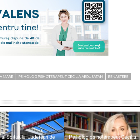
IA MARE
PSIHOLOG PSIHOTERAPEUT CECILIA ARDUSATAN
RENASTERE
al Spitalului Județean de
Psiholog psihoterapeut Cecilia