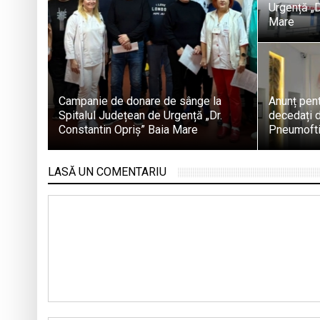
Urgență „D
Mare
Campanie de donare de sânge la
Anunț pent
Spitalul Județean de Urgență „Dr.
decedați d
Constantin Opriș” Baia Mare
Pneumofti
LASĂ UN COMENTARIU