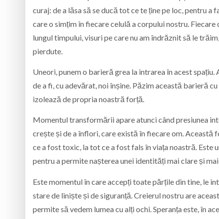
curaj: de a lăsa să se ducă tot ce te ține pe loc, pentru a 
care o simțim în fiecare celulă a corpului nostru. Fiecare
lungul timpului, visuri pe care nu am îndrăznit să le trăim
pierdute.
Uneori, punem o barieră grea la intrarea în acest spațiu. 
de a fi, cu adevărat, noi înșine. Păzim această barieră c
izolează de propria noastră forță.
Momentul transformării apare atunci când presiunea inter
crește și de a înflori, care există în fiecare om. Această
ce a fost toxic, la tot ce a fost fals în viața noastră. Es
pentru a permite nașterea unei identități mai clare și ma
Este momentul în care accepți toate părțile din tine, le i
stare de liniște și de siguranță. Creierul nostru are aceas
permite să vedem lumea cu alți ochi. Speranța este, în aces