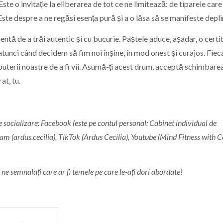
e o invitație la eliberarea de tot ce ne limitează: de tiparele care
 Este despre a ne regăsi esența pură și a o lăsa să se manifeste depli
ntă de a trăi autentic și cu bucurie. Paștele aduce, așadar, o certi
atunci când decidem să fim noi înșine, în mod onest și curajos. Fiec
uterii noastre de a fi vii. Asumă-ți acest drum, acceptă schimbarea
at, tu.
socializare: Facebook (este pe contul personal: Cabinet individual de
am (ardus.cecilia), TikTok (Ardus Cecilia), Youtube (Mind Fitness with Ce
 semnalați care ar fi temele pe care le-ați dori abordate!