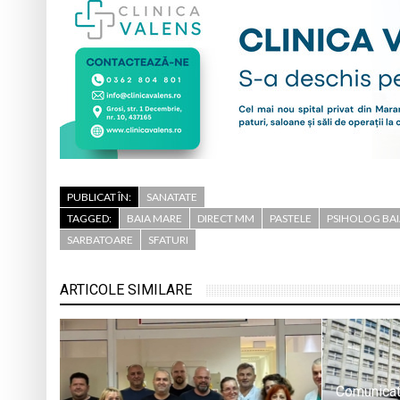
PUBLICAT ÎN:
SANATATE
TAGGED:
BAIA MARE
DIRECT MM
PASTELE
PSIHOLOG BA
SARBATOARE
SFATURI
ARTICOLE SIMILARE
Comunicat 