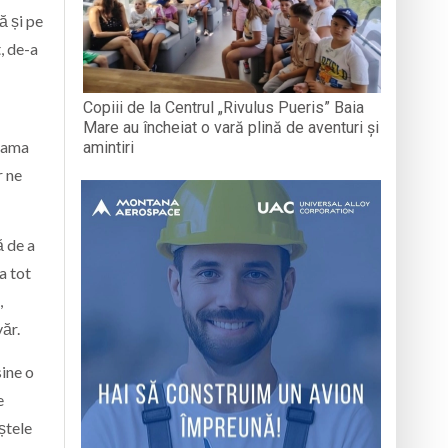
ă și pe
, de-a
Copiii de la Centrul „Rivulus Pueris” Baia
Mare au încheiat o vară plină de aventuri și
teama
amintiri
r ne
ă de a
a tot
,
văr.
sine o
e
ștele