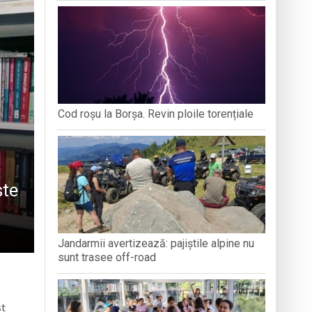
ȚEAN DE ISTORIE ȘI
DEZVOLTĂ ANXIETATE, IAR CEALALTĂ
PERSPECT
ARAMUREȘ
MERGE MAI DEPARTE?
ați propriul talisman „prinzător de vise”
zeul Satului
stnice vulnerabile din Baia Mare
Cod roșu la Borșa. Revin ploile torențiale
 Summer Training 2026
ște
Jandarmii avertizează: pajiștile alpine nu
sunt trasee off-road
st