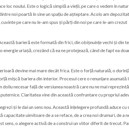
face loc noului. Este o logică simplă a vieții, pe care o vedem în natur
 dintre noi poartă în sine un spațiu de așteptare. Acolo am depozitat
, cuvinte pe care nu le-am spus și părți din noi pe care le-am crezut
Această barieră este formată din frici, din obișnuințe vechi și din 
u o energie uriașă, crezând că ea ne protejează, când de fapt ea doa
ioară devine mai mare decât frica. Este o forță naturală, o dorinț
 forță mișcă bariera din interior. Procesul cere o renunțare asumată l
te un doliu necesar față de versiunea noastră care nu ne mai reprezintă
i puternice. Claritatea vine din această confruntare cu propriul ade
ntegrezi și le dai un sens nou. Această înțelegere profundă aduce cu 
tă capacitate uimitoare de a se reface, de a crea noi drumuri, de a n
t sens, o alegere activă de a construi un viitor diferit de trecut. Pa