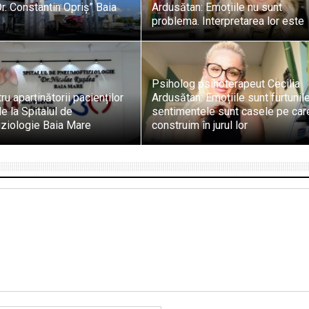
r. Constantin Opriș” Baia
Ardusătan: Emoțiile nu sunt
problema. Interpretarea lor este
Psiholog psihoterapeut Cecilia
ru aparținătorii pacienților
Ardusătan: Emoțiile sunt furtunile
e la Spitalul de
sentimentele sunt casele pe car
ziologie Baia Mare
construim în jurul lor