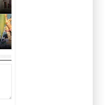
,
e le