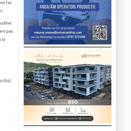
 ne fac
n.
tudine:
are pas
 și
cilia).