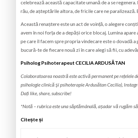
celebrează această capacitate umană de a se regenera. Est
rău, de așteptările altora, de fricile care ne paralizează.
Această renaștere este un act de voință, o alegere conștie
avem în noi forța de a depăși orice blocaj. Lumina apare 
pe care îl facem spre propria vindecare este o dovadă a p
bucură-te de fiecare nouă zi în care alegi să fii, cu adevăr
Psiholog Psihoterapeut CECILIA ARDUSĂTAN
Colaboratoarea noastră este activă permanent pe rețelele de 
psihologie clinică şi psihoterapie Ardusătan Cecilia), Instagr
Dați like, share, subscribe!
*Notă – rubrica este una săptămânală, așadar vă rugăm să ne
Citește și