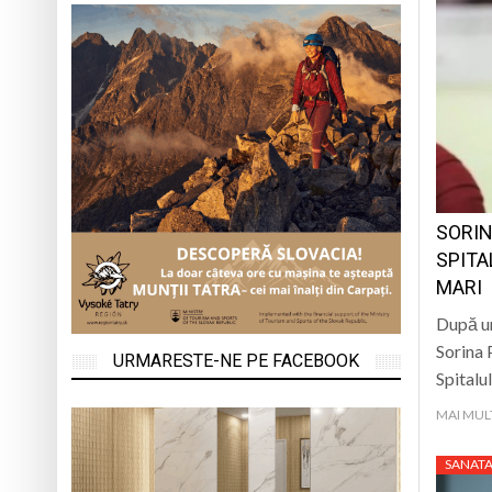
SORIN
SPITA
MARI
După un
Sorina 
URMARESTE-NE PE FACEBOOK
Spitalu
MAI MUL
SANATA