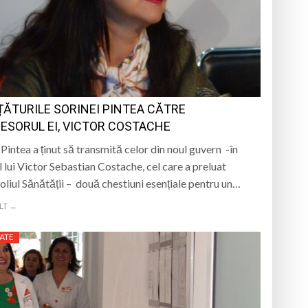
iment dedicat marelui voievod, la
ași stres, iar una dezvoltă anxietate,
opere orașul dintr-o perspectivă diferită
ȚĂTURILE SORINEI PINTEA CĂTRE
ați propriul talisman „prinzător de vise”
ESORUL EI, VICTOR COSTACHE
 Pintea a ținut să transmită celor din noul guvern -în
l lui Victor Sebastian Costache, cel care a preluat
oliul Sănătății – două chestiuni esențiale pentru un…
LT →
ATE