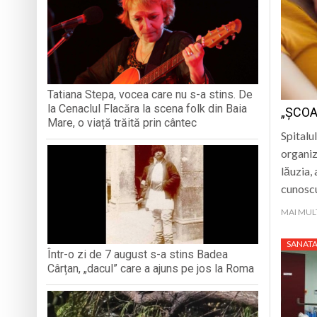
TRĂITĂ PRIN CÂNTEC
„Iancu de Hunedoar
Muzeul Județean d
Psiholog psihoterap
iar cealaltă merge
Andreea-Mihaela Dun
Tatiana Stepa, vocea care nu s-a stins. De
la Cenaclul Flacăra la scena folk din Baia
„ȘCOA
Atelier de lucru man
Mare, o viață trăită prin cântec
Spitalu
organiz
lăuzia,
cunosc
MAI MUL
SANATA
Într-o zi de 7 august s-a stins Badea
Cârțan, „dacul” care a ajuns pe jos la Roma