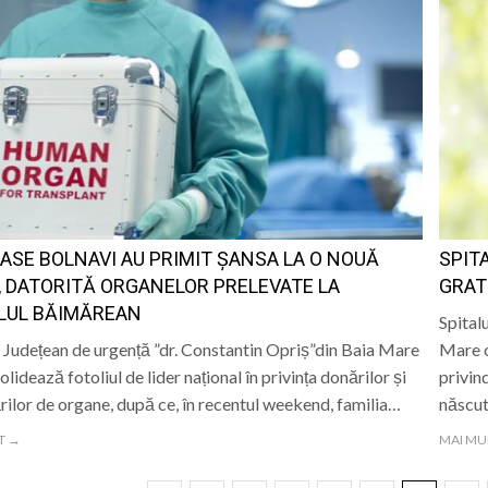
ȘASE BOLNAVI AU PRIMIT ȘANSA LA O NOUĂ
SPIT
, DATORITĂ ORGANELOR PRELEVATE LA
GRAT
LUL BĂIMĂREAN
Spital
l Județean de urgență ”dr. Constantin Opriș”din Baia Mare
Mare o
olidează fotoliul de lider național în privința donărilor și
privind
rilor de organe, după ce, în recentul weekend, familia…
născut
T →
MAI MU