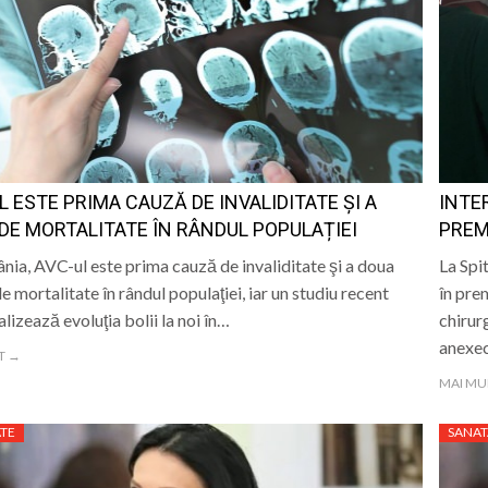
L ESTE PRIMA CAUZĂ DE INVALIDITATE ŞI A
INTE
DE MORTALITATE ÎN RÂNDUL POPULAȚIEI
PREM
nia, AVC-ul este prima cauză de invaliditate şi a doua
La Spi
e mortalitate în rândul populaţiei, iar un studiu recent
în pre
alizează evoluţia bolii la noi în…
chirur
anexec
T →
MAI MU
TE
SANAT