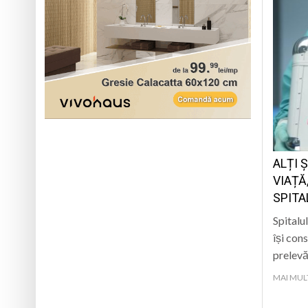
ALȚI 
VIAȚĂ
SPITA
Spitalu
își cons
prelevă
MAI MUL