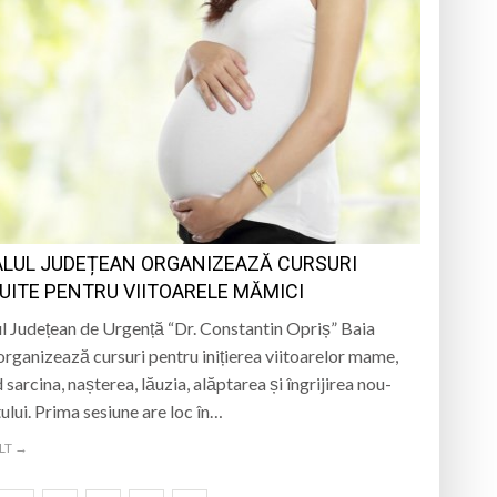
ALUL JUDEȚEAN ORGANIZEAZĂ CURSURI
UITE PENTRU VIITOARELE MĂMICI
ul Județean de Urgență “Dr. Constantin Opriș” Baia
rganizează cursuri pentru inițierea viitoarelor mame,
 sarcina, nașterea, lăuzia, alăptarea și îngrijirea nou-
ului. Prima sesiune are loc în…
LT →