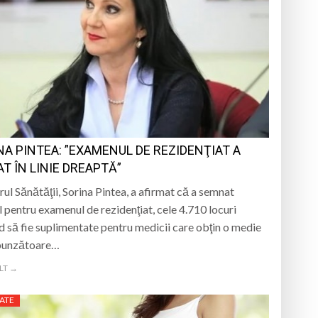
NA PINTEA: ”EXAMENUL DE REZIDENŢIAT A
AT ÎN LINIE DREAPTĂ”
rul Sănătăţii, Sorina Pintea, a afirmat că a semnat
l pentru examenul de rezidenţiat, cele 4.710 locuri
 să fie suplimentate pentru medicii care obţin o medie
punzătoare…
LT →
ATE