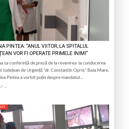
A PINTEA: ”ANUL VIITOR, LA SPITALUL
ȚEAN VOR FI OPERATE PRIMELE INIMI”
ma sa conferință de presă de la revenirea la conducerea
ul Județean de Urgență ”dr. Constantin Opriș” Baia Mare,
rina Pintea a vorbit puțin despre mandatul…
LT →
ATE