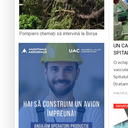
Pompierii chemați să intervină la Borșa
UN CA
SPITA
O echip
vascular
Spitalu
(tratam
MAI MUL
SANATA