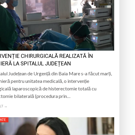
RVENȚIE CHIRURGICALĂ REALIZATĂ ÎN
IERĂ LA SPITALUL JUDEȚEAN
talul Județean de Urgență din Baia Mare s-a făcut marți,
mieră pentru unitatea medicală, o intervenție
gicală laparoscopică de histerectomie totală cu
tomie bilaterală (procedura prin…
LT →
ATE