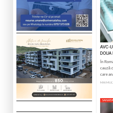
AVC-U
DOUA 
În Româ
cauză d
care an
MAI MUL
SANATA