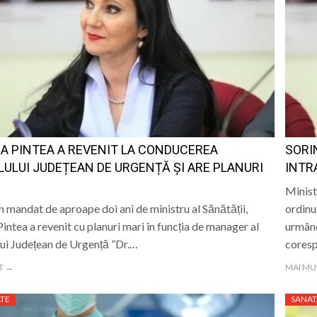
A PINTEA A REVENIT LA CONDUCEREA
SORI
LULUI JUDEȚEAN DE URGENȚĂ ȘI ARE PLANURI
INTR
Minist
 mandat de aproape doi ani de ministru al Sănătății,
ordinu
Pintea a revenit cu planuri mari în funcția de manager al
urmând
lui Județean de Urgență ”Dr.…
cores
T →
MAI MU
TE
SANAT