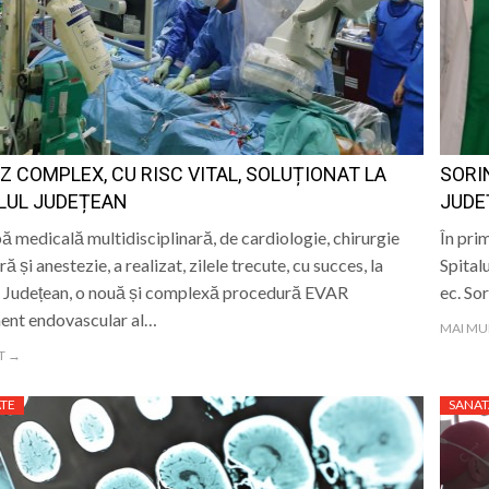
Z COMPLEX, CU RISC VITAL, SOLUȚIONAT LA
SORIN
LUL JUDEȚEAN
JUDE
ă medicală multidisciplinară, de cardiologie, chirurgie
În pri
ă și anestezie, a realizat, zilele trecute, cu succes, la
Spital
l Județean, o nouă și complexă procedură EVAR
ec. So
ent endovascular al…
MAI MU
T →
TE
SANAT