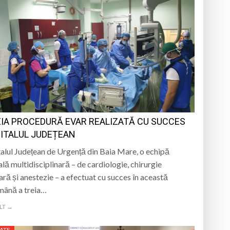
EIA PROCEDURĂ EVAR REALIZATĂ CU SUCCES
PITALUL JUDEȚEAN
talul Județean de Urgență din Baia Mare, o echipă
lă multidisciplinară – de cardiologie, chirurgie
ară și anestezie – a efectuat cu succes în această
mână a treia…
LT →
ATE