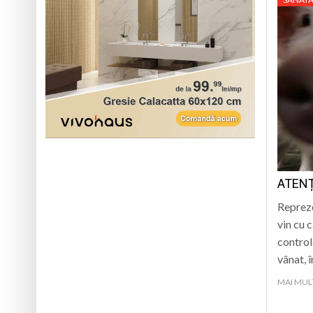
ATENȚ
Repreze
vin cu 
control
vânat, 
MAI MUL