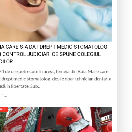
iment dedicat marelui voievod, la
ași stres, iar una dezvoltă anxietate,
opere orașul dintr-o perspectivă diferită
IA CARE S-A DAT DREPT MEDIC STOMATOLOG
ați propriul talisman „prinzător de vise”
B CONTROL JUDICIAR. CE SPUNE COLEGIUL
CILOR
4 de ore petrecute în arest, femeia din Baia Mare care
t drept medic stomatolog, deși e doar tehnician dentar, a
usă în libertate. Sub…
LT →
ATE