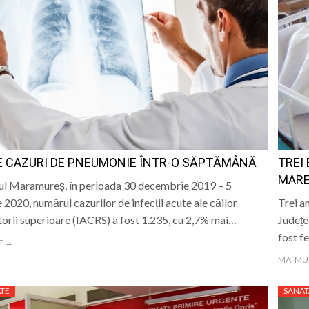
E CAZURI DE PNEUMONIE ÎNTR-O SĂPTĂMÂNĂ
TREI 
MARE,
țul Maramureș, în perioada 30 decembrie 2019 – 5
e 2020, numărul cazurilor de infecții acute ale căilor
Trei an
torii superioare (IACRS) a fost 1.235, cu 2,7% mai…
Județe
fost f
T →
MAI MU
TE
SANAT