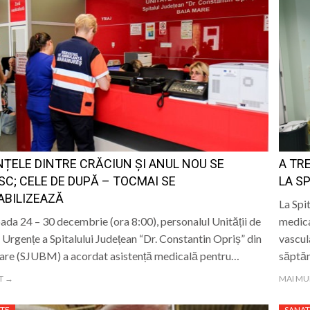
ȚELE DINTRE CRĂCIUN ȘI ANUL NOU SE
A TR
C; CELE DE DUPĂ – TOCMAI SE
LA S
ABILIZEAZĂ
La Spi
oada 24 – 30 decembrie (ora 8:00), personalul Unității de
medica
 Urgențe a Spitalului Județean “Dr. Constantin Opriș” din
vascul
are (SJUBM) a acordat asistență medicală pentru…
săptă
T →
MAI MU
TE
SANAT