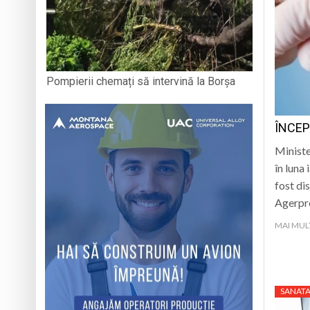
Pompierii chemați să intervină la Borșa
ÎNCEP
Ministe
în luna
fost di
Agerpr
MAI MUL
SANATA