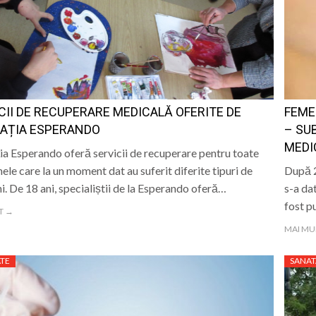
a și Baia Mare: istorie, patrimoniu și memorie” – un even
e Istorie și Arheologie Maramureș
eut Cecilia Ardusătan: De ce două persoane trec prin acel
 mai departe?
ca, „ Profa de Geo”, îi invită astăzi pe sigheteni să desc
CII DE RECUPERARE MEDICALĂ OFERITE DE
FEME
ual la Filiala „Traian” Baia Mare: Sunteți invitați să vă cre
IAȚIA ESPERANDO
– SU
MEDI
ia Esperando oferă servicii de recuperare pentru toate
ele care la un moment dat au suferit diferite tipuri de
După 2
ni. De 18 ani, specialiștii de la Esperando oferă…
s-a da
fost p
T →
MAI MU
TE
SANAT