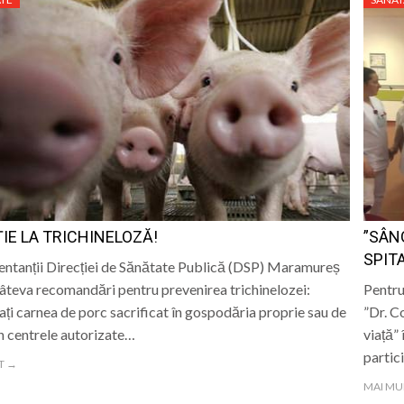
IE LA TRICHINELOZĂ!
”SÂN
SPIT
ntanții Direcției de Sănătate Publică (DSP) Maramureș
câteva recomandări pentru prevenirea trichinelozei:
Pentru
ați carnea de porc sacrificat în gospodăria proprie sau de
”Dr. C
în centrele autorizate…
viață”
partic
T →
MAI MU