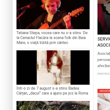
TRĂITĂ PRIN CÂNTEC
„Iancu de Hunedoar
Muzeul Județean d
Psiholog psihoterap
iar cealaltă merge
Andreea-Mihaela Dun
Tatiana Stepa, vocea care nu s-a stins. De
la Cenaclul Flacăra la scena folk din Baia
SERVI
Atelier de lucru man
Mare, o viață trăită prin cântec
ASOC
Asociaț
persoan
afecțiu
MAI MUL
Într-o zi de 7 august s-a stins Badea
SANATA
Cârțan, „dacul” care a ajuns pe jos la Roma