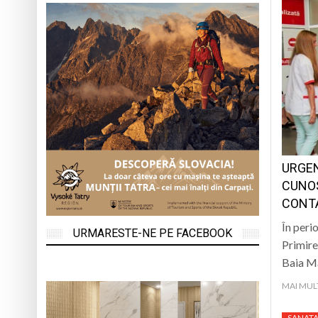
URGEN
CUNOS
CONT
În peri
URMARESTE-NE PE FACEBOOK
Primire
Baia M
MAI MUL
SANATA