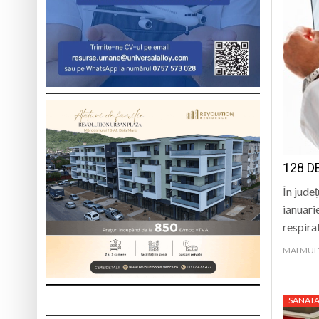
128 D
În jude
ianuari
respira
MAI MUL
SANATA