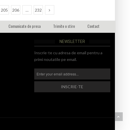
205
206
…
232
Comunicate de presa
Trimite o stire
Contact
NEWSLETTER
Inscrie-te cu adresa de email pentru a
primi noutatile pe email.
BA
TO