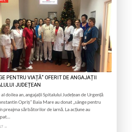
GE PENTRU VIAȚĂ” OFERIT DE ANGAJAȚII
ALULUI JUDEȚEAN
 al doilea an, angajații Spitalului Județean de Urgență
onstantin Opriș” Baia Mare au donat „sânge pentru
 în preajma sărbătorilor de iarnă. La acțiune au
ipat…
LT →