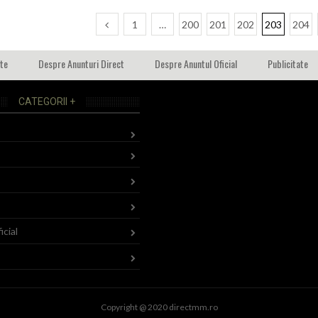
1
…
200
201
202
203
204
ate
Despre Anunturi Direct
Despre Anuntul Oficial
Publicitate
CATEGORII +
icial
Copyright @ 2020 directmm.ro