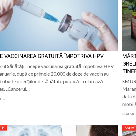
E VACCINAREA GRATUITĂ ÎMPOTRIVA HPV
MĂRT
GREL
rul Sănătăţii începe vaccinarea gratuită împotriva HPV
TINE
 ianuarie, după ce primele 20.000 de doze de vaccin au
stribuite direcţiilor de sănătate publică – relatează
SMURD 
es. „Cancerul…
Maram
data d
T →
mobilă
MAI MU
TE
SANAT