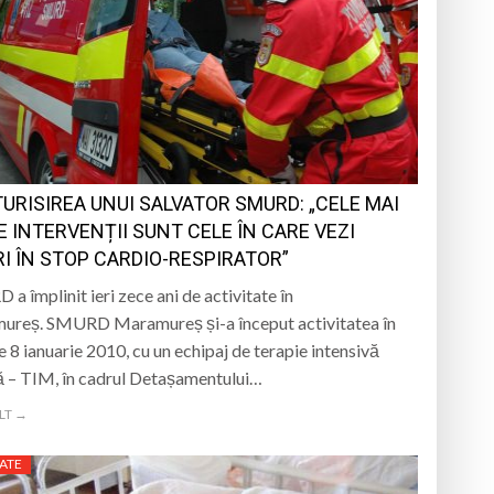
URISIREA UNUI SALVATOR SMURD: „CELE MAI
E INTERVENȚII SUNT CELE ÎN CARE VEZI
RI ÎN STOP CARDIO-RESPIRATOR”
a împlinit ieri zece ani de activitate în
ureș. SMURD Maramureș și-a început activitatea în
e 8 ianuarie 2010, cu un echipaj de terapie intensivă
 – TIM, în cadrul Detașamentului…
LT →
ATE