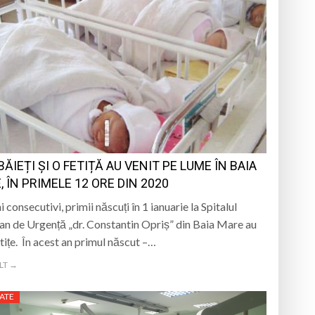
BĂIEȚI ȘI O FETIȚĂ AU VENIT PE LUME ÎN BAIA
 ÎN PRIMELE 12 ORE DIN 2020
i consecutivi, primii născuți în 1 ianuarie la Spitalul
an de Urgență „dr. Constantin Opriș” din Baia Mare au
etițe. În acest an primul născut –…
LT →
ATE