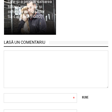
care și-a propus salvarea
tuturor animalelor și
schimbarea viziunilor.
Să-l ajutăm! (FOTO)
LASĂ UN COMENTARIU
*
NUME