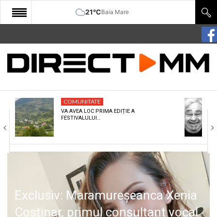
21°C
Baia Mare
START
COMUNITATE
EDITORIAL
COMUNITATE
CULTURA
VA AVEA LOC PRIMA EDIȚIE A
FESTIVALULUI…
ECONOMIE
SANATATE
SPORT
SPECIAL
Exclusiv: Maramureșeanca Xenia
POLITIC
Costinar, primul consultant vocal