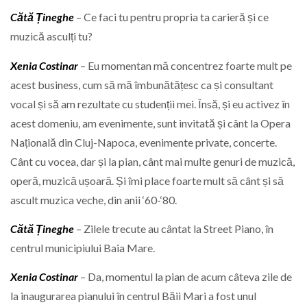
Cătă Țineghe
– Ce faci tu pentru propria ta carieră și ce
muzică asculți tu?
Xenia Costinar
– Eu momentan mă concentrez foarte mult pe
acest business, cum să mă îmbunătățesc ca și consultant
vocal și să am rezultate cu studenții mei. Însă, și eu activez în
acest domeniu, am evenimente, sunt invitată și cânt la Opera
Națională din Cluj-Napoca, evenimente private, concerte.
Cânt cu vocea, dar și la pian, cânt mai multe genuri de muzică,
operă, muzică ușoară. Și îmi place foarte mult să cânt și să
ascult muzica veche, din anii ‘60-‘80.
Cătă Țineghe
– Zilele trecute au cântat la Street Piano, în
centrul municipiului Baia Mare.
Xenia Costinar
– Da, momentul la pian de acum câteva zile de
la inaugurarea pianului în centrul Băii Mari a fost unul