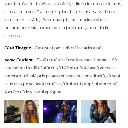
spontan. Am fost invitată să cânt și, din fericire, eram în oraș,
asa că am trecut “să testez” pianul, să zic așa, să văd cum
sună (n.red. – râde). Am rămas plăcut surprinsă și m-a
bucurat prezența oamenilor din jurul meu și aprecierile
acestora.
Cătă Țineghe
– Care sunt pașii viitori în cariera ta?
Xenia Costinar
– Pașii următori în cariera mea, hmmm… Să
ajut cât mai mulți cântăreți să își îmbunătățească vocea și
cariera muzicală prin programul meu de consultanță, să scot
și un curs pe această temă și să îmi scot propriul album, să
sperăm că în viitorul apropiat.