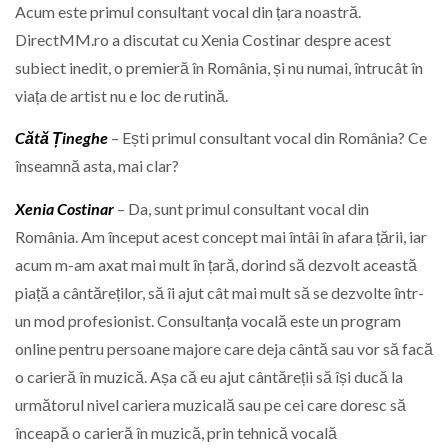
Acum este primul consultant vocal din țara noastră.
DirectMM.ro a discutat cu Xenia Costinar despre acest
subiect inedit, o premieră în România, și nu numai, întrucât în
viața de artist nu e loc de rutină.
Cătă Țineghe
– Ești primul consultant vocal din România? Ce
înseamnă asta, mai clar?
Xenia Costinar
– Da, sunt primul consultant vocal din
România. Am început acest concept mai întâi în afara țării, iar
acum m-am axat mai mult în țară, dorind să dezvolt această
piață a cântăreților, să îi ajut cât mai mult să se dezvolte într-
un mod profesionist. Consultanța vocală este un program
online pentru persoane majore care deja cântă sau vor să facă
o carieră în muzică. Așa că eu ajut cântăreții să își ducă la
următorul nivel cariera muzicală sau pe cei care doresc să
înceapă o carieră în muzică, prin tehnică vocală