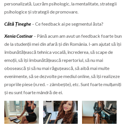
personalizată. Lucrăm psihologic, la mentalitate, strategii
psihologice și strategii de promovare.
Cătă Țineghe
– Ce feedback ai pe segmentul ăsta?
Xenia Costinar
– Până acum am avut un feedback foarte bun
de la studenții mei din afară și din România. I-am ajutat să își
îmbunătățească tehnica vocală, încrederea, să scape de
emoții, să își îmbunătățească repertoriul, să nu mai
obosească și să nu mai răgușească, să aibă mai multe
evenimente, să se dezvolte pe mediul online, să își realizeze
propriile piese (n.red. – zâmbește), etc. Sunt foarte mulțumiți
și eu sunt foarte mândră de ei.