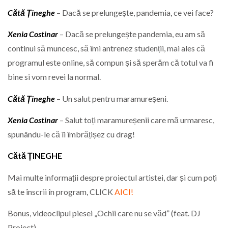
Cătă Țineghe
– Dacă se prelungește, pandemia, ce vei face?
Xenia Costinar
– Dacă se prelungește pandemia, eu am să
continui să muncesc, să îmi antrenez studenții, mai ales că
programul este online, să compun și să sperăm că totul va fi
bine si vom revei la normal.
Cătă Țineghe
– Un salut pentru maramureșeni.
Xenia Costinar
– Salut toți maramureșenii care mă urmaresc,
spunându-le că îi îmbrățișez cu drag!
Cătă ȚINEGHE
Mai multe informații despre proiectul artistei, dar și cum poți
să te înscrii în program, CLICK
AICI!
Bonus, videoclipul piesei „Ochii care nu se văd” (feat. DJ
Project)