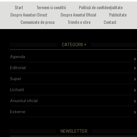
Start
Termeni si conditii
Politică de confidențialitate
Despre Anunturi Direct
Despre Anuntul Oficial
Publicitate
Comunicate de presa
Trimite o stire
Contact
CATEGORII +
Agenda
Editorial
Super
Licitatii
Anuntul oficial
Externe
NEWSLETTER