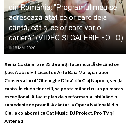
LIFE
din România; “Programul meu se
adresează atât celor care deja
cântă, cât și celor care vor o
carieră” (VIDEO ȘI GALERIE FOTO)
18 MAI 2020
Xenia Costinar are 23 de ani și face muzică de când se
știe. A absolvit Liceul de Arte Baia Mare, iar apoi
Conservatorul “Gheorghe Dima” din Cluj Napoca, secția
canto. În ciuda tinereții, se poate mândri cu un palmares
excepțional. A făcut pian de performanță, obținând o
sumedenie de premii. A cântat la Opera Națională din
Cluj, a colaborat cu Cat Music, DJ Project, Pro TV și
Antena 1.