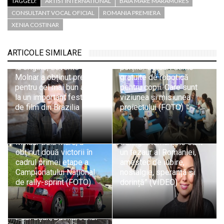
TAGGED:
ARTIST INTERNATIONAL
BAIA MARE MARAMURES
CONSULTANT VOCAL OFICIAL
ROMANIA PREMIERA
XENIA COSTINAR
Inedit: Smart Academy
ARTICOLE SIMILARE
Recunoaștere: Băimărean
Baia Mare își deschide
la origine, Levente
porțile! Cursuri demo
Molnar a obținut premiul
gratuite de robotică
pentru cel mai bun actor
pentru copii. Care sunt
la un important festival
viziunea și misiunea
de film din Brazilia
proiectului (FOTO)
Automobilism. Natalia
Emoții muzicale:
Iocsak, sportiva CS
Maramureșeanca Paula
Minaur Baia Mare, a
Seling: “Romanțele sunt
obținut două victorii în
un tezaur al României,
cadrul primei etape a
amestec de iubire,
Campionatului Național
nostalgie, speranță și
de rally-sprint (FOTO)
dorință” (VIDEO)
Exclusiv: Împreună
pentru necuvântătoare:
Paul Oșan, băimăreanul