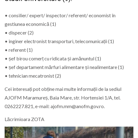
• consilier/ expert/ inspector/ referent/ economist în
gestiunea economică (1)
• dispecer (2)
• inginer electronist transporturi, telecomunicații (1)
• referent (1)
• șef birou comerț cu ridicata și amănuntul (1)
• șef departament mărfuri alimentare și nealimentare (1)
• tehnician mecatronist (2)
Cei interesați pot obține mai multe informații de la sediul
AJOFM Maramureș, Baia Mare, str. Hortensiei 1/A, tel.
0262227.821, e-mail: ajofm.mm@anofm.gov.ro.
Lăcrimioara ZOTA