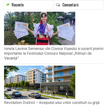
Recente
Comentarii
Ionela Lavinia Semeniuc din Crasna Vișeului a cucerit premii
importante la Festivalul-Concurs Național „Ritmuri de
Vacanță”
Revolution District – începutul unui viitor construit cu grijă