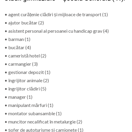
• agent curățenie clădiri și mijloace de transport (1)
• ajutor bucătar (2)
• asistent personal al persoanei cu handicap grav (4)
• barman (1)
• bucătar (4)
• cameristă hotel (2)
• carmangier (3)
• gestionar depozit (1)
• îngrijitor animale (2)
• îngrijitor clădiri (5)
• manager (1)
• manipulant mărfuri (1)
• montator subansamble (1)
• muncitor necalificat în metalurgie (2)
• șofer de autoturisme și camionete (1)