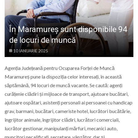
LIFE
În Maramureș sunt disponibile 94
de locuri de muncă
10 IANUARIE 2025
Agenția Județeană pentru Ocuparea Forței de Muncă
Maramureș pune la dispoziția celor interesați, în această
săptămână, 94 locuri de muncă vacante. Se caută: agenți
curățenie clădiri și mijloace de transport, ajutoare bucătari,
ajutoare ospătari, asistenți personali ai persoanei cu handicap
grav, barmani, bucătari, cameriste hotel, lucrători bucătărie,
îngrijitor animale, îngrijitor clădiri, lucrători comerciali,
lucrător gestionar, manipulanți mărfuri, mecanici auto,
muncitori necalificați, secretare, vânzător, dar și