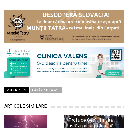
PUBLICAT ÎN:
FĂRĂ CATEGORIE
ARTICOLE SIMILARE
Andreea-Mihaela Dunca, „
Profa de Geo”, îi invită
astăzi pe sigheteni să