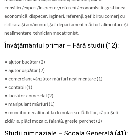
consilier/expert/inspector/referent/economist în gestiunea
economică, dispecer, ingineri, referenți, șef birou comerț cu
ridicata și amănuntul, șef departament mărfuri alimentare și
nealimentare, tehnician mecatronist.
Învățământul primar – Fără studii (12):
• ajutor bucătar (2)
• ajutor ospătar (2)
• comerciant vânzător mărfuri nealimentare (1)
• contabil (1)
• lucrător comercial (2)
• manipulant mărfuri (1)
• muncitor necalificat la demolarea clădirilor, căptușeli
zidărie, plăci mozaic, faianță, gresie, parchet (1)
Studii gimnaziale – Școala Generală (41):