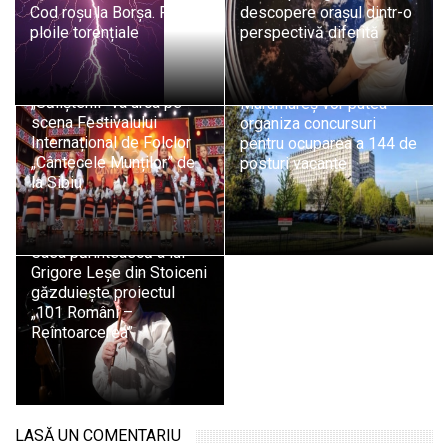
Cod roșu la Borșa. Revin
descopere orașul dintr-o
ploile torențiale
perspectivă diferită
Ansamblul Folcloric
Șapte spitale din
„Săliștenii” va urca pe
Maramureș vor putea
scena Festivalului
organiza concursuri
Internațional de Folclor
pentru ocuparea a 144 de
„Cântecele Munților” de
posturi vacante
la Sibiu
Casa părintească a lui
Grigore Leșe din Stoiceni
găzduiește proiectul
„101 Români –
Reîntoarcerea”
LASĂ UN COMENTARIU