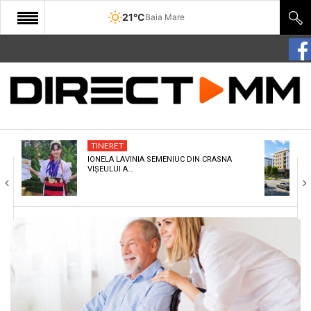
21°C
Baia Mare
START
COMUNITATE
EDITORIAL
TINERET
CULTURA
IONELA LAVINIA SEMENIUC DIN CRASNA
VIȘEULUI A…
ECONOMIE
SANATATE
SPORT
SPECIAL
POLITIC