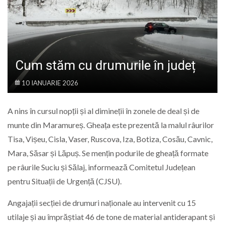
LIFE
Cum stăm cu drumurile în județ
10 IANUARIE 2026
A nins în cursul nopții și al dimineții în zonele de deal și de
munte din Maramureș. Gheața este prezentă la malul râurilor
Tisa, Vișeu, Cisla, Vaser, Ruscova, Iza, Botiza, Cosău, Cavnic,
Mara, Săsar și Lăpuș. Se mențin podurile de gheață formate
pe râurile Suciu și Sălaj, informează Comitetul Județean
pentru Situații de Urgență (CJSU).
Angajații secției de drumuri naționale au intervenit cu 15
utilaje și au împrăștiat 46 de tone de material antiderapant și