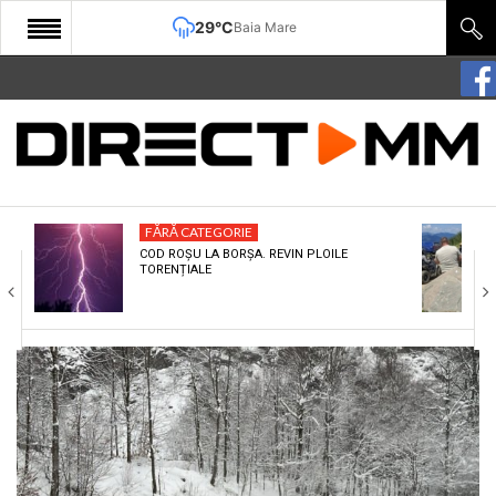
29°C
Baia Mare
START
COMUNITATE
EDITORIAL
FĂRĂ CATEGORIE
CULTURA
COD ROȘU LA BORȘA. REVIN PLOILE
TORENȚIALE
ECONOMIE
SANATATE
SPORT
SPECIAL
POLITIC