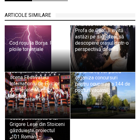
ARTICOLE SIMILARE
Andreea-Mihaela Dunca, „
Profa de Geo”, îi invită
astăzi pe sigheteni să
Cod roșu la Borșa. Revin
descopere orașul dintr-o
ploile torențiale
perspectivă diferită
Ansamblul Folcloric
Șapte spitale din
„Săliștenii” va urca pe
Maramureș vor putea
scena Festivalului
organiza concursuri
Internațional de Folclor
pentru ocuparea a 144 de
„Cântecele Munților” de
posturi vacante
la Sibiu
Casa părintească a lui
Grigore Leșe din Stoiceni
găzduiește proiectul
„101 Români –