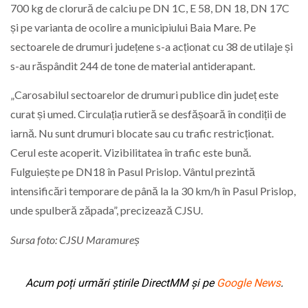
700 kg de clorură de calciu pe DN 1C, E 58, DN 18, DN 17C
și pe varianta de ocolire a municipiului Baia Mare. Pe
sectoarele de drumuri județene s-a acționat cu 38 de utilaje și
s-au răspândit 244 de tone de material antiderapant.
„Carosabilul sectoarelor de drumuri publice din județ este
curat și umed. Circulația rutieră se desfășoară în condiții de
iarnă. Nu sunt drumuri blocate sau cu trafic restricționat.
Cerul este acoperit. Vizibilitatea în trafic este bună.
Fulguiește pe DN18 în Pasul Prislop. Vântul prezintă
intensificări temporare de până la la 30 km/h în Pasul Prislop,
unde spulberă zăpada”, precizează CJSU.
Sursa foto: CJSU Maramureș
Acum poți urmări știrile DirectMM și pe
Google News
.