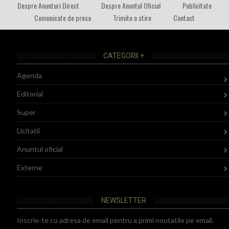
Despre Anunturi Direct
Despre Anuntul Oficial
Publicitate
Comunicate de presa
Trimite o stire
Contact
CATEGORII +
Agenda
Editorial
Super
Licitatii
Anuntul oficial
Externe
NEWSLETTER
Inscrie-te cu adresa de email pentru a primi noutatile pe email.