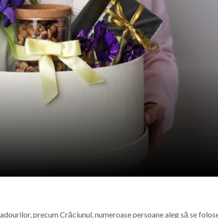
ust s-a născut actorul Mircea Crișan, maramureșean printr
aramureș, sâmbătă 8 august 2026
a care nu s-a stins. De la Cenaclul Flacăra la scena folk di
st s-a stins Badea Cârțan, „dacul” care a ajuns pe jos la 
 cadourilor, precum Crăciunul, numeroase persoane aleg să se folo