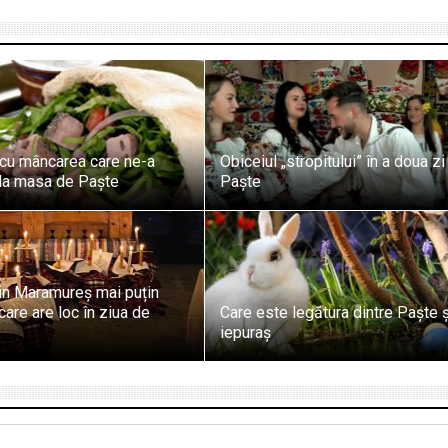
cu mâncarea care ne-a
Obiceiul „stropitului” în a doua zi
la masa de Paște
Paște
in Maramureș mai puțin
care are loc în ziua de
Care este legătura dintre Paște ș
iepuraș