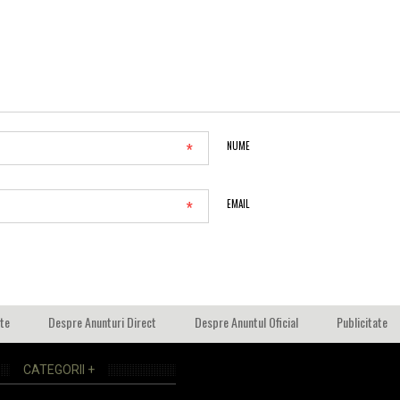
*
NUME
*
EMAIL
ate
Despre Anunturi Direct
Despre Anuntul Oficial
Publicitate
CATEGORII +