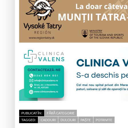
PUBLICAT ÎN:
FĂRĂ CATEGORIE
TAGGED:
CADOURI
DULCIURI
PAȘTE
POTRIVITE