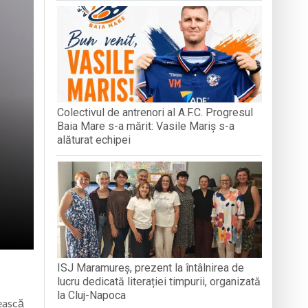
MUZEUL SATULUI
-o întâmplare
n Baia Mare, o viață trăită prin cântec
Colectivul de antrenori al A.F.C. Progresul
Roma
Baia Mare s-a mărit: Vasile Mariș s-a
alăturat echipei
ISJ Maramureș, prezent la întâlnirea de
lucru dedicată literației timpurii, organizată
la Cluj-Napoca
sească