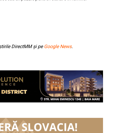
tirile DirectMM și pe
Google News
.