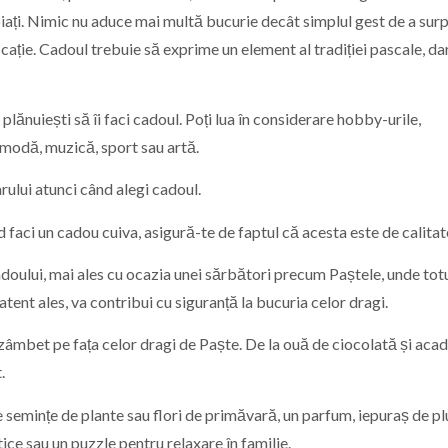
piați. Nimic nu aduce mai multă bucurie decât simplul gest de a sur
icație. Cadoul trebuie să exprime un element al tradiției pascale, dar
 plănuiești să îi faci cadoul. Poți lua în considerare hobby-urile,
e modă, muzică, sport sau artă.
rului atunci când alegi cadoul.
d faci un cadou cuiva, asigură-te de faptul că acesta este de calitat
doului, mai ales cu ocazia unei sărbători precum Paștele, unde totu
tent ales, va contribui cu siguranță la bucuria celor dragi.
zâmbet pe fața celor dragi de Paște. De la ouă de ciocolată și acad
.
semințe de plante sau flori de primăvară, un parfum, iepuraș de pl
ice sau un puzzle pentru relaxare în familie.