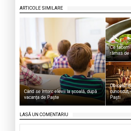
ARTICOLE SIMILARE
Ce facem 
rămas de 
Obiceiul d
Când se întorc elevii la școală, după
cunoscut, 
vacanța de Paște
Paști
LASĂ UN COMENTARIU