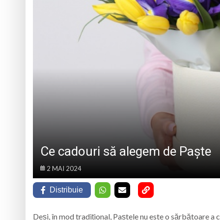
CLUJ-NAPOCA
Într-o zi de 8 aug
Prognoza meteo M
Tatiana Stepa, voce
Într-o zi de 7 augu
Ce cadouri să alegem de Paște
2 MAI 2024
Distribuie
Deși, în mod tradițional, Paștele nu este o sărbătoare a