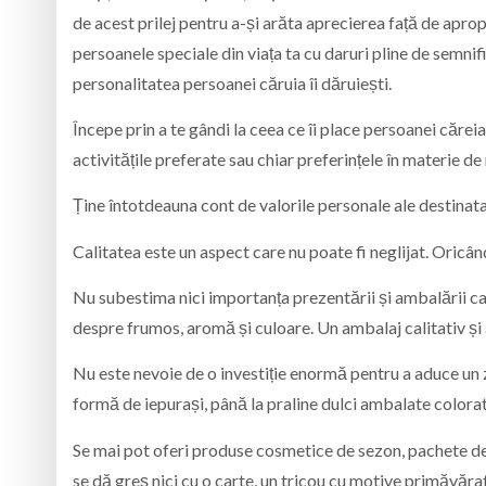
de acest prilej pentru a-și arăta aprecierea față de apro
persoanele speciale din viața ta cu daruri pline de semnif
personalitatea persoanei căruia îi dăruiești.
Începe prin a te gândi la ceea ce îi place persoanei căreia
activitățile preferate sau chiar preferințele în materie d
Ține întotdeauna cont de valorile personale ale destinata
Calitatea este un aspect care nu poate fi neglijat. Oricân
Nu subestima nici importanța prezentării și ambalării ca
despre frumos, aromă și culoare. Un ambalaj calitativ și a
Nu este nevoie de o investiție enormă pentru a aduce un 
formă de iepurași, până la praline dulci ambalate colorat
Se mai pot oferi produse cosmetice de sezon, pachete de 
se dă greș nici cu o carte, un tricou cu motive primăvărat