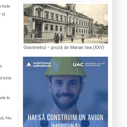
prinde
 și
Gravimetrul – proză de Marian Ilea (XXV)
e.
l este
ele în
uș. Nu