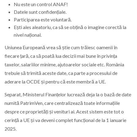
Nu este un control ANAF!
Datele sunt confidențiale.
Participarea este voluntară.
Ești ales aleatoriu, ca să se obțină o imagine corectă la
nivel național.
Uniunea Europeană vrea să știe cum trăiesc oamenii în
fiecare țară, ca să poată lua decizii mai bune în privința
taxelor, salariilor minime, ajutoarelor sociale etc. România
trebuie să trimită aceste date, ca parte a procesului de
aderare la OCDE și pentru că este membră a UE.
Separat, Ministerul Finanțelor lucrează deja la o bază de date
numită PatrimVen, care centralizează toate informațiile
despre ce proprietăți și venituri ai. Acest sistem este tot o
cerință a UE și va deveni complet funcțional de la 1 ianuarie
2025.