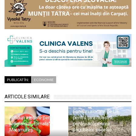
PUBLICAT ÎN:
ECONOMIE
ARTICOLE SIMILARE
Fonduri alocate de UE
Fonduri alocate pentru
pentru țara noastră,
programul „Tomata” în
pentru acoperirea
Maramureș
pagubelor secetei