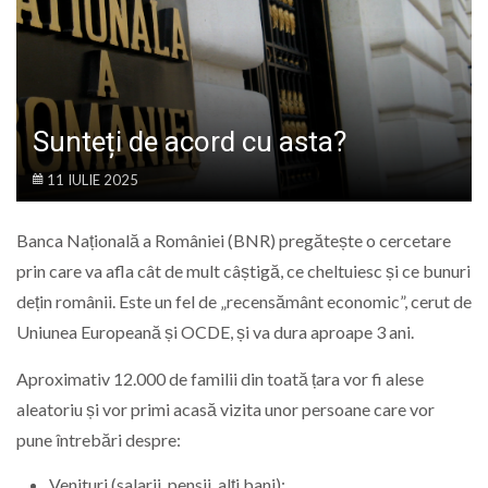
LIFE
Sunteți de acord cu asta?
11 IULIE 2025
Banca Națională a României (BNR) pregătește o cercetare
prin care va afla cât de mult câștigă, ce cheltuiesc și ce bunuri
dețin românii. Este un fel de „recensământ economic”, cerut de
Uniunea Europeană și OCDE, și va dura aproape 3 ani.
Aproximativ 12.000 de familii din toată țara vor fi alese
aleatoriu și vor primi acasă vizita unor persoane care vor
pune întrebări despre:
Venituri (salarii, pensii, alți bani);