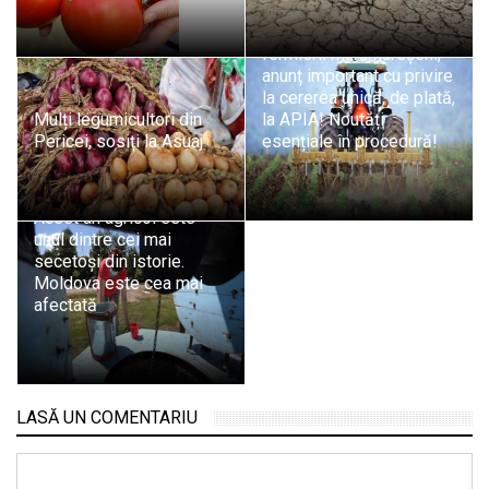
Din 1 martie 2023: Pentru
fermierii maramureșeni,
anunț important cu privire
la cererea unică, de plată,
Mulți legumicultori din
la APIA! Noutăți
Pericei, sosiți la Asuaj
esențiale în procedură!
Elena Mateescu (ANM):
Acest an agricol este
unul dintre cei mai
secetoşi din istorie.
Moldova este cea mai
afectată
LASĂ UN COMENTARIU