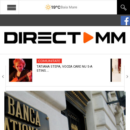
19°C
Baia Mare
START
COMUNITATE
EDITORIAL
COMUNITATE
CULTURA
TATIANA STEPA, VOCEA CARE NU S-A
STINS.…
ECONOMIE
SANATATE
SPORT
SPECIAL
POLITIC