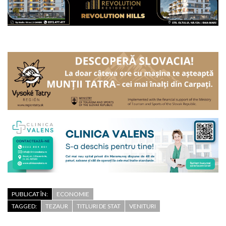
PUBLICAT ÎN:
ECONOMIE
TAGGED:
TEZAUR
TITLURI DE STAT
VENITURI