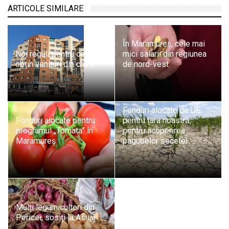
ARTICOLE SIMILARE
În Maramureș, cele mai
Noi reguli pentru cei care
mici salarii din regiunea
obțin venituri din chirii
de nord-vest
Fonduri alocate de UE
Fonduri alocate pentru
pentru țara noastră,
programul „Tomata” în
pentru acoperirea
Maramureș
pagubelor secetei
Mulți legumicultori din
Pericei, sosiți la Asuaj