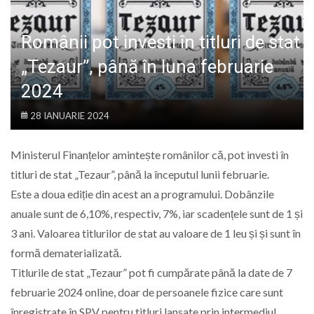
LIFE
Românii pot investi în titluri de stat
„Tezaur”, până în luna februarie
2024
28 IANUARIE 2024
Ministerul Finanțelor amintește românilor că, pot investi în
titluri de stat „Tezaur”, până la începutul lunii februarie.
Este a doua ediție din acest an a programului. Dobânzile
anuale sunt de 6,10%, respectiv, 7%, iar scadențele sunt de 1 și
3 ani. Valoarea titlurilor de stat au valoare de 1 leu și și sunt în
formă dematerializată.
Titlurile de stat „Tezaur” pot fi cumpărate până la date de 7
februarie 2024 online, doar de persoanele fizice care sunt
înregistrate în SPV pentru titluri lansate prin intermediul