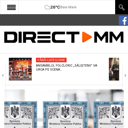
26°C
Baia Mare
START
COMUNITATE
EDITORIAL
FĂRĂ CATEGORIE
CULTURA
ANSAMBLUL FOLCLORIC „SĂLIȘTENII” VA
URCA PE SCENA…
ECONOMIE
SANATATE
SPORT
SPECIAL
POLITIC