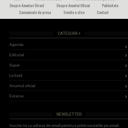
Despre Anunturi Direct
Despre Anuntul Oficial
Publicitate
Comunicate de presa
Trimite o stire
Contact
CATEGORII +
Agenda
Editorial
Super
Licitatii
Anuntul oficial
Externe
NEWSLETTER
Inscrie-te cu adresa de email pentru a primi noutatile pe email.